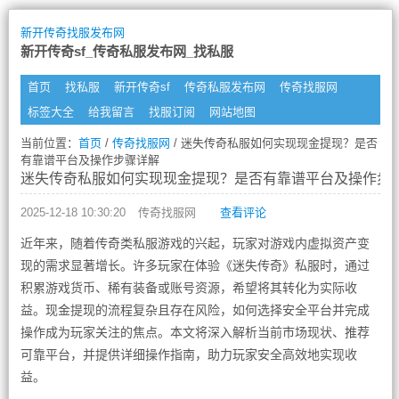
新开传奇找服发布网
新开传奇sf_传奇私服发布网_找私服
首页
找私服
新开传奇sf
传奇私服发布网
传奇找服网
标签大全
给我留言
找服订阅
网站地图
当前位置：
首页
/
传奇找服网
/ 迷失传奇私服如何实现现金提现？是否
有靠谱平台及操作步骤详解
迷失传奇私服如何实现现金提现？是否有靠谱平台及操作步
2025-12-18 10:30:20
传奇找服网
查看评论
近年来，随着传奇类私服游戏的兴起，玩家对游戏内虚拟资产变
现的需求显著增长。许多玩家在体验《迷失传奇》私服时，通过
积累游戏货币、稀有装备或账号资源，希望将其转化为实际收
益。现金提现的流程复杂且存在风险，如何选择安全平台并完成
操作成为玩家关注的焦点。本文将深入解析当前市场现状、推荐
可靠平台，并提供详细操作指南，助力玩家安全高效地实现收
益。