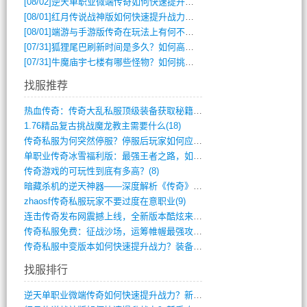
[08/02]
逆天单职业微端传奇如何快速提升战力？新手必看攻略
[08/01]
红月传说战神版如何快速提升战力？新手攻略全解析？
[08/01]
端游与手游版传奇在玩法上有何不同？
[07/31]
狐狸尾巴刷新时间是多久？如何高效获取传奇手游中的狐狸尾巴？
[07/31]
牛魔庙宇七楼有哪些怪物？如何挑战它们？
找服推荐
热血传奇：传奇大乱私服顶级装备获取秘籍(887)
1.76精品复古挑战魔龙教主需要什么(18)
传奇私服为何突然停服？停服后玩家如何应对(744)
单职业传奇冰雪福利版：最强王者之路，如何(659)
传奇游戏的可玩性到底有多高？(8)
暗藏杀机的逆天神器——深度解析《传奇》祈(374)
zhaosf传奇私服玩家不要过度在意职业(9)
连击传奇发布网震撼上线，全新版本酷炫来袭(12)
传奇私服免费：征战沙场，运筹帷幄最强攻城(516)
传奇私服中变版本如何快速提升战力？装备强(1012)
找服排行
逆天单职业微端传奇如何快速提升战力？新手(2)