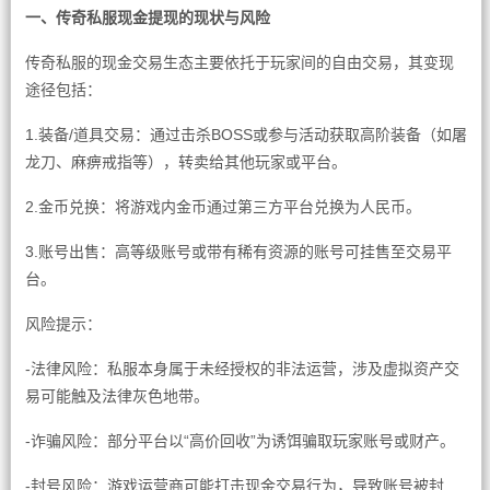
一、传奇私服现金提现的现状与风险
传奇私服的现金交易生态主要依托于玩家间的自由交易，其变现
途径包括：
1.装备/道具交易：通过击杀BOSS或参与活动获取高阶装备（如屠
龙刀、麻痹戒指等），转卖给其他玩家或平台。
2.金币兑换：将游戏内金币通过第三方平台兑换为人民币。
3.账号出售：高等级账号或带有稀有资源的账号可挂售至交易平
台。
风险提示：
-法律风险：私服本身属于未经授权的非法运营，涉及虚拟资产交
易可能触及法律灰色地带。
-诈骗风险：部分平台以“高价回收”为诱饵骗取玩家账号或财产。
-封号风险：游戏运营商可能打击现金交易行为，导致账号被封