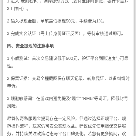
1.进入“我的钱包”，选择提现方式（支付宝即时到账，银行卡需1-
3工作日）。
2.输入提现金额，单笔最低提现50元，手续费为1%。
3.完成实名认证（需上传身份证正反面），等待审核通过即可。
四、安全提现的注意事项
1.小额测试：首次交易建议低于500元，验证平台到账速度与可靠
性。
2.保留证据：交易全程截图保存聊天记录、转账凭证，以备纠纷时
申诉。
3.规避敏感词：在游戏内避免提及“现金”“RMB”等词汇，降低封号
风险。
尽管传奇私服现金提现存在一定风险，但通过选择正规平台、规
范操作流程，玩家仍可安全实现收益。建议优先使用担保交易服
务，并持续关注政策动态与平台口碑变化。若您有更多疑问，欢