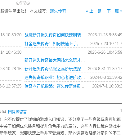
载请注明出处！ 本文标签：
迷失传奇
« 上一篇
下一篇 »
-18 10:30:20
战魔新开迷失传奇如何快速刷装备与升级？新手必看攻略解析
2025-11-23 9:35:49
打金迷失传奇：如何快速上手，成为游戏大佬？
2025-7-23 10:11:7
-14 10:46:30
2025-6-26 10:45:59
新开迷失传奇最大网站怎么玩才能快速升级打到极品装备？
-28 10:28:16
新开迷失传奇私服之高阶玩法探索指南：如何叱咤风云
2024-8-31 11:39:17
迷失传奇单职业：初心者进阶攻略，一刀999，问鼎巅峰
2024-8-8 11:39:42
8-6 12:57:25
传奇老司机指路：迷失传奇sf初入江湖全攻略
2024-7-1 16:33:2
1
4:04
回复该留言
！它不仅提供了详细的游戏入门知识，还分享了一些高级玩家可能都
中关于如何优化装备和提升角色能力的章节，这些内容让我在游戏中
新手玩家，想要快速上手并享受游戏，那么这篇攻略绝对是你的不二