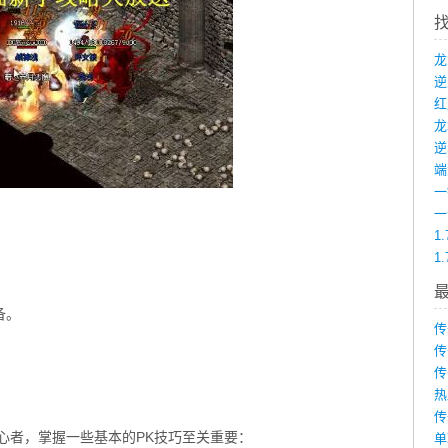
龙
端
1
1
备。
传
传
传
热
传
心者，掌握一些基本的PK技巧至关重要：
单