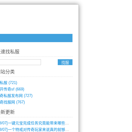
快速找私服
网站分类
私服
(721)
开传奇sf
(669)
奇私服发布网
(727)
奇找服网
(767)
最新更新
8/07]
一键元宝完成任务究竟能带来哪些超值优势？
8/07]
一个特戒对传奇玩家来说真的就够用了吗？