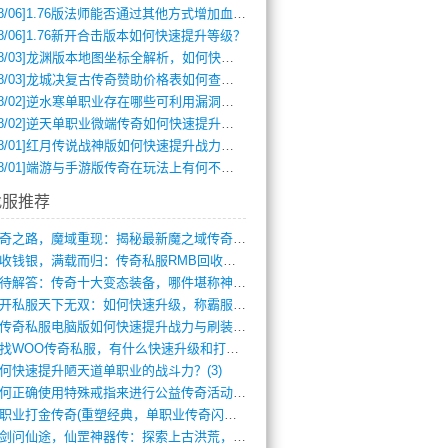
8/06]
1.76版法师能否通过其他方式增加血量？
8/06]
1.76新开合击版本如何快速提升等级？
8/03]
龙渊版本地图坐标全解析，如何快速定位BOSS位置？
8/03]
龙城决复古传奇赞助价格表如何查询？
8/02]
逆水寒单职业存在哪些可利用漏洞？如何快速提升战力？
8/02]
逆天单职业微端传奇如何快速提升战力？新手必看攻略
8/01]
红月传说战神版如何快速提升战力？新手攻略全解析？
8/01]
端游与手游版传奇在玩法上有何不同？
找服推荐
传奇之路，魔域重现：揭秘最新魔之域传奇攻(712)
回收钱银，满载而归：传奇私服RMB回收装(548)
亟待解答：传奇十大变态装备，哪件堪称神器(347)
新开私服天下无双：如何快速升级，称霸服务(681)
新传奇私服电脑版如何快速提升战力与刷装备(835)
寻找WOO传奇私服，有什么快速升级和打宝(864)
何快速提升陋天道单职业的战斗力？(3)
如何正确使用特殊戒指来进行公益传奇活动？(10)
单职业打金传奇(重塑经典，单职业传奇闪耀(10)
仗剑问仙途，仙罡神器传：探索上古洪荒，揭(813)