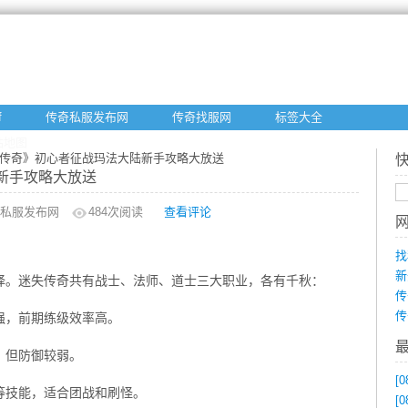
f
传奇私服发布网
传奇找服网
标签大全
站地图
失传奇》初心者征战玛法大陆新手攻略大放送
新手攻略大放送
私服发布网
484
次阅读
查看评论
找
新
择。迷失传奇共有战士、法师、道士三大职业，各有千秋：
传
传
强，前期练级效率高。
，但防御较弱。
[0
等技能，适合团战和刷怪。
[0