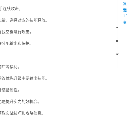
复
手连续攻击。
迷
1
血量，选择对应的技能释放。
变
寻找空档进行攻击。
理分配输出和保护。
商店等福利。
建议优先升级主要输出技能。
升装备属性。
也是提升实力的好机会。
获取实战技巧和攻略信息。