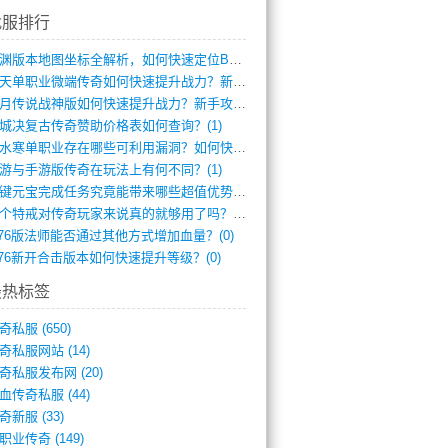
找服排行
龙渊版本地图坐标全解析，如何快速定位BO(3)
逆天单职业微端传奇如何快速提升战力？新手(2)
红月传说战神版如何快速提升战力？新手攻略(2)
城决复古传奇赞助价格表如何查询？(1)
逆水寒单职业存在哪些可利用漏洞？如何快速(1)
游与手游版传奇在玩法上有何不同？(1)
一键元宝完成任务究竟能带来哪些超值优势？(0)
一个特戒对传奇玩家来说真的就够用了吗？(0)
.76版法师能否通过其他方式增加血量？(0)
.76新开合击版本如何快速提升等级？(0)
最热标签
奇私服
(650)
奇私服网站
(14)
奇私服发布网
(20)
血传奇私服
(44)
奇新服
(33)
职业传奇
(149)