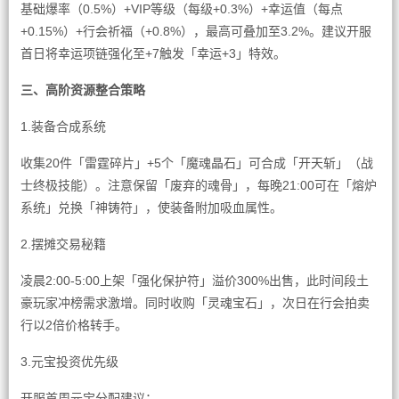
基础爆率（0.5%）+VIP等级（每级+0.3%）+幸运值（每点
+0.15%）+行会祈福（+0.8%），最高可叠加至3.2%。建议开服
首日将幸运项链强化至+7触发「幸运+3」特效。
三、高阶资源整合策略
1.装备合成系统
收集20件「雷霆碎片」+5个「魔魂晶石」可合成「开天斩」（战
士终极技能）。注意保留「废弃的魂骨」，每晚21:00可在「熔炉
系统」兑换「神铸符」，使装备附加吸血属性。
2.摆摊交易秘籍
凌晨2:00-5:00上架「强化保护符」溢价300%出售，此时间段土
豪玩家冲榜需求激增。同时收购「灵魂宝石」，次日在行会拍卖
行以2倍价格转手。
3.元宝投资优先级
开服首周元宝分配建议：