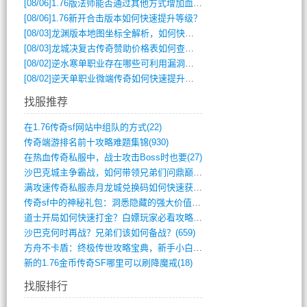
[08/06]
1.76版法师能否通过其他方式增加血量？
[08/06]
1.76新开合击版本如何快速提升等级？
[08/03]
龙渊版本地图坐标全解析，如何快速定位BOSS位置？
[08/03]
龙城决复古传奇赞助价格表如何查询？
[08/02]
逆水寒单职业存在哪些可利用漏洞？如何快速提升战力？
[08/02]
逆天单职业微端传奇如何快速提升战力？新手必看攻略
找服推荐
在1.76传奇sf网站中组队的方式(22)
传奇端游排名前十攻略难题集锦(930)
在热血传奇私服中，战士攻击Boss时也要(27)
沙巴克城主争霸战，如何带领兄弟们问鼎巅峰(565)
满攻速传奇私服赤月龙城兑换码如何快速获取(676)
传奇sf中的神秘礼包：洞悉隐藏的强大价值(427)
道士开局如何快速打金？白嫖玩家必看攻略(5)
沙巴克何时再战？兄弟们该如何备战？(659)
方舟不卡盾：终极传世攻略宝典，新手小白逆(495)
新的1.76金币传奇SF哪里可以刷降魔戒(18)
找服排行