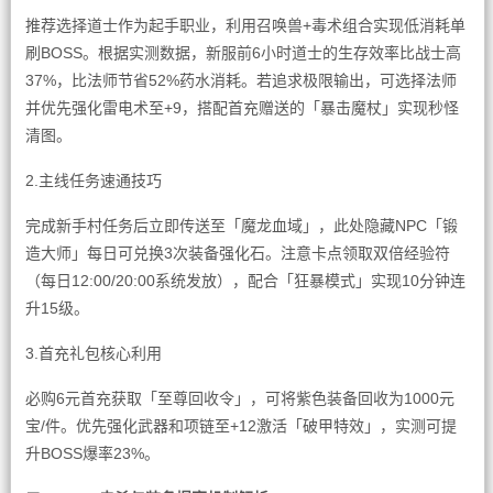
推荐选择道士作为起手职业，利用召唤兽+毒术组合实现低消耗单
刷BOSS。根据实测数据，新服前6小时道士的生存效率比战士高
37%，比法师节省52%药水消耗。若追求极限输出，可选择法师
并优先强化雷电术至+9，搭配首充赠送的「暴击魔杖」实现秒怪
清图。
2.主线任务速通技巧
完成新手村任务后立即传送至「魔龙血域」，此处隐藏NPC「锻
造大师」每日可兑换3次装备强化石。注意卡点领取双倍经验符
（每日12:00/20:00系统发放），配合「狂暴模式」实现10分钟连
升15级。
3.首充礼包核心利用
必购6元首充获取「至尊回收令」，可将紫色装备回收为1000元
宝/件。优先强化武器和项链至+12激活「破甲特效」，实测可提
升BOSS爆率23%。