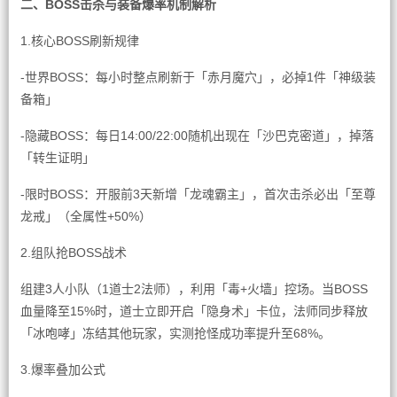
二、BOSS击杀与装备爆率机制解析
1.核心BOSS刷新规律
-世界BOSS：每小时整点刷新于「赤月魔穴」，必掉1件「神级装
备箱」
-隐藏BOSS：每日14:00/22:00随机出现在「沙巴克密道」，掉落
「转生证明」
-限时BOSS：开服前3天新增「龙魂霸主」，首次击杀必出「至尊
龙戒」（全属性+50%）
2.组队抢BOSS战术
组建3人小队（1道士2法师），利用「毒+火墙」控场。当BOSS
血量降至15%时，道士立即开启「隐身术」卡位，法师同步释放
「冰咆哮」冻结其他玩家，实测抢怪成功率提升至68%。
3.爆率叠加公式