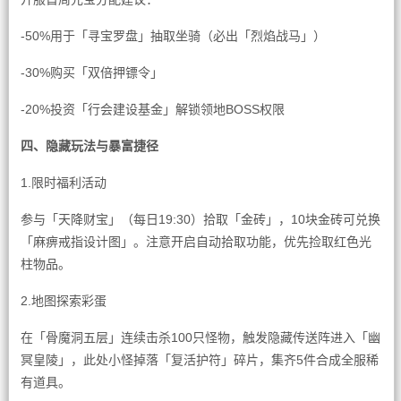
-50%用于「寻宝罗盘」抽取坐骑（必出「烈焰战马」）
-30%购买「双倍押镖令」
-20%投资「行会建设基金」解锁领地BOSS权限
四、隐藏玩法与暴富捷径
1.限时福利活动
参与「天降财宝」（每日19:30）拾取「金砖」，10块金砖可兑换
「麻痹戒指设计图」。注意开启自动拾取功能，优先捡取红色光
柱物品。
2.地图探索彩蛋
在「骨魔洞五层」连续击杀100只怪物，触发隐藏传送阵进入「幽
冥皇陵」，此处小怪掉落「复活护符」碎片，集齐5件合成全服稀
有道具。