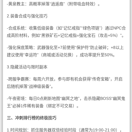
-黄泉教主：高概率掉落“逍遥扇”（附带吸血特效）。
2.装备合成与强化技巧
-合成系统：收集低级装备（如“记忆戒指”“绿色项链”）通过NPC合
成高阶材料，例如“黑铁矿石+记忆戒指=强化宝石（攻击+5%）”。
-强化保底策略：武器强化至+7前使用“保护符”防止破碎；+8以上
建议使用“幸运符”（商城或活动兑换），成功率提升至50%。
3.隐藏活动与限时副本
-跨服争霸赛：每周六开放，参与即有机会获得“传奇宝箱”，开启
后随机掉落“战神级装备”。
-午夜密境：每日0点刷新地图“幽冥之地”，击杀隐藏BOSS“幽冥鬼
王”必掉1件稀有装备（绑定不可交易）。
三、冲刺排行榜的终极技巧
1.时间规划：抓住服务器双倍经验时段（通常为19:00-21:00），