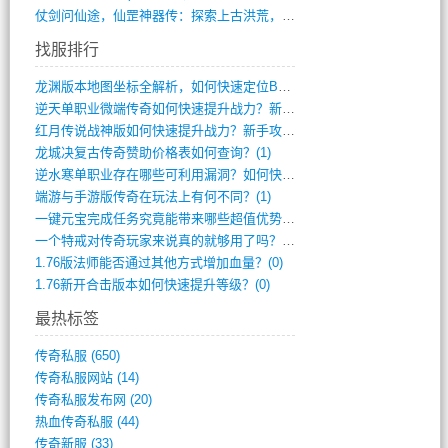
仗剑问仙途，仙罡神器传：探索上古洪荒，揭(813)
找服排行
龙渊版本地图坐标全解析，如何快速定位BO(3)
逆天单职业微端传奇如何快速提升战力？新手(2)
红月传说战神版如何快速提升战力？新手攻略(2)
龙城决复古传奇赞助价格表如何查询？(1)
逆水寒单职业存在哪些可利用漏洞？如何快速(1)
端游与手游版传奇在玩法上有何不同？(1)
一键元宝完成任务究竟能带来哪些超值优势？(0)
一个特戒对传奇玩家来说真的就够用了吗？(0)
1.76版法师能否通过其他方式增加血量？(0)
1.76新开合击版本如何快速提升等级？(0)
最热标签
传奇私服
(650)
传奇私服网站
(14)
传奇私服发布网
(20)
热血传奇私服
(44)
传奇新服
(33)