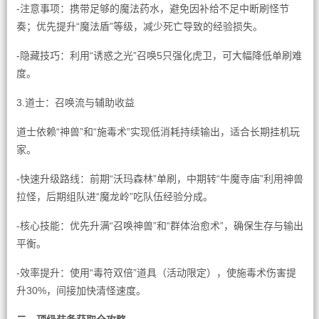
-注意事项：携带足够的魔法药水，避免因补给不足中断刷怪节
奏；优先提升“魔法盾”等级，减少死亡导致的经验损失。
-隐藏技巧：利用“诱惑之光”召唤5只强化虎卫，可大幅降低单刷难
度。
3.道士：召唤流与辅助收益
道士依赖“神兽”和“施毒术”实现低消耗持续输出，适合长期挂机玩
家。
-快速升级路线：前期“沃玛森林”单刷，中期转“牛魔寺庙”利用神兽
拉怪，后期组队进“魔龙岭”吃队伍经验分成。
-核心技能：优先升满“召唤神兽”和“群体治愈术”，确保生存与输出
平衡。
-效率提升：使用“毒符双倍”道具（活动限定），使施毒术伤害提
升30%，间接加快清怪速度。