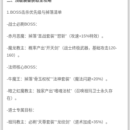
二、顶级装备获取全攻略
1.BOSS击杀优先级与掉落清单
-战士必刷BOSS：
-赤月恶魔：掉落“圣战套装”“怒斩”（攻速+15%特效）。
-魔龙教主：概率产出“开天剑”（战士终极武器，基础攻击120-
160）。
-法师核心BOSS：
-牛魔王：掉落“骨玉权杖”“法神套装”（魔法闪避+20%）。
-暗之虹魔教主：独家产出“嗜魂法杖”（召唤祖玛卫士永久存
在）。
-道士专属目标：
-祖玛教主：必刷“天尊套装”“龙纹剑”（道术加成+35%）。