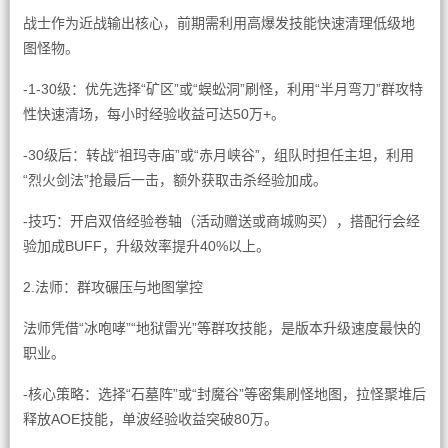
战士作为近战输出核心，前期需利用高爆发技能快速清理低级地
图怪物。
-1-30级：优先选择“矿区”或“蜈蚣洞”刷怪，利用“半月弯刀”群攻特
性快速清场，每小时经验收益可达50万+。
-30级后：转战“祖玛寺庙”或“赤月峡谷”，组队时担任主坦，利用
“烈火剑法”抢最后一击，额外获取击杀经验加成。
-技巧：开启双倍经验卷轴（活动赠送或商城购买），搭配行会经
验加成BUFF，升级效率提升40%以上。
2.法师：群攻碾压与地图掌控
法师凭借“冰咆哮”“地狱雷光”等群攻技能，是版本升级速度最快的
职业。
-核心策略：选择“石墓阵”或“封魔谷”等密集刷怪地图，拉怪聚堆后
释放AOE技能，单波经验收益突破80万。