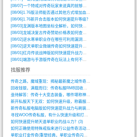
[08/07]
一个特戒对传奇玩家来说真的就够用了吗？
[08/06]
1.76版法师能否通过其他方式增加血量？
[08/06]
1.76新开合击版本如何快速提升等级？
[08/03]
龙渊版本地图坐标全解析，如何快速定位BOSS位置？
[08/03]
龙城决复古传奇赞助价格表如何查询？
[08/02]
逆水寒单职业存在哪些可利用漏洞？如何快速提升战力？
[08/02]
逆天单职业微端传奇如何快速提升战力？新手必看攻略
[08/01]
红月传说战神版如何快速提升战力？新手攻略全解析？
[08/01]
端游与手游版传奇在玩法上有何不同？
找服推荐
传奇之路，魔域重现：揭秘最新魔之域传奇攻(712)
回收钱银，满载而归：传奇私服RMB回收装(548)
亟待解答：传奇十大变态装备，哪件堪称神器(347)
新开私服天下无双：如何快速升级，称霸服务(681)
新传奇私服电脑版如何快速提升战力与刷装备(835)
寻找WOO传奇私服，有什么快速升级和打宝(864)
如何快速提升陋天道单职业的战斗力？(3)
如何正确使用特殊戒指来进行公益传奇活动？(10)
单职业打金传奇(重塑经典，单职业传奇闪耀(10)