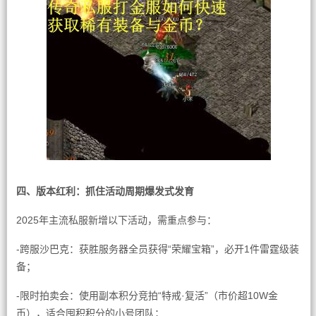
四、版本红利：抓住活动周期爆发式发育
2025年主流私服新增以下活动，需重点参与：
-跨服沙巴克：获胜服务器全员获得“荣耀宝箱”，必开1件雷霆级装
备；
-限时拍卖会：使用副本积分竞拍“特戒·复活”（市价超10W金
币），适合囤积积分的小号团队；