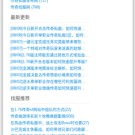
传奇私服发布网
(727)
传奇找服网
(768)
最新更新
[08/08]
今日新开合击传奇私服，如何快速提升角色战力？
[08/08]
今日新开单职业传奇私服1区，如何快速升级与获取顶级装备？
[08/07]
一键元宝完成任务究竟能带来哪些超值优势？
[08/07]
一个特戒对传奇玩家来说真的就够用了吗？
[08/06]
1.76版法师能否通过其他方式增加血量？
[08/06]
1.76新开合击版本如何快速提升等级？
[08/03]
龙渊版本地图坐标全解析，如何快速定位BOSS位置？
[08/03]
龙城决复古传奇赞助价格表如何查询？
[08/02]
逆水寒单职业存在哪些可利用漏洞？如何快速提升战力？
[08/02]
逆天单职业微端传奇如何快速提升战力？新手必看攻略
找服推荐
在1.76传奇sf网站中组队的方式(22)
传奇端游排名前十攻略难题集锦(930)
在热血传奇私服中，战士攻击Boss时也要(27)
沙巴克城主争霸战，如何带领兄弟们问鼎巅峰(565)