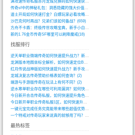
满攻速传奇私服赤月龙城兑换码如何快速获取(676)
传奇sf中的神秘礼包：洞悉隐藏的强大价值(427)
道士开局如何快速打金？白嫖玩家必看攻略(5)
沙巴克何时再战？兄弟们该如何备战？(659)
方舟不卡盾：终极传世攻略宝典，新手小白逆(495)
新的1.76金币传奇SF哪里可以刷降魔戒(18)
找服排行
逆天单职业微端传奇如何快速提升战力？新手(4)
龙渊版本地图坐标全解析，如何快速定位BO(3)
红月传说战神版如何快速提升战力？新手攻略(3)
龙城决复古传奇赞助价格表如何查询？(2)
端游与手游版传奇在玩法上有何不同？(2)
逆水寒单职业存在哪些可利用漏洞？如何快速(1)
今日新开合击传奇私服，如何快速提升角色战(0)
今日新开单职业传奇私服1区，如何快速升级(0)
一键元宝完成任务究竟能带来哪些超值优势？(0)
一个特戒对传奇玩家来说真的就够用了吗？(0)
最热标签