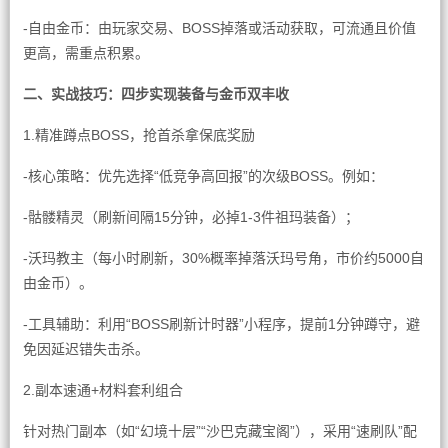
-自由金币：由玩家交易、BOSS掉落或活动获取，可流通且价值
更高，需重点积累。
二、实战技巧：四步实现装备与金币双丰收
1.精准蹲点BOSS，抢首杀拿保底奖励
-核心策略：优先选择“低竞争高回报”的次级BOSS。例如：
-骷髅精灵（刷新间隔15分钟，必掉1-3件祖玛装备）；
-沃玛教主（每小时刷新，30%概率掉落沃玛号角，市价约5000自
由金币）。
-工具辅助：利用“BOSS刷新计时器”小程序，提前1分钟蹲守，避
免因延迟错失击杀。
2.副本速通+材料套利组合
针对热门副本（如“幻境十层”“沙巴克藏宝阁”），采用“速刷队”配