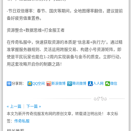
-节日双倍爆率：春节、国庆等期间，全地图爆率翻倍，建议提前
备好疲劳值重置券。
资源整合+数据思维=打金服王者
在传奇私服中，快速获取资源的本质是“信息差+执行力”。通过精
准掌握服务器规则、灵活运用跨服交易、构建小号资源矩阵，即
使是平民玩家也能在1-2周内实现装备与金币的质变。立即行动，
用这套攻略开启你的制霸之路！
分享到：
QQ空间
新浪微博
腾讯微博
人人网
微信
« 上一篇
下一篇 »
本文为新开传奇找服发布网的原创文章，转载请注明出处！ 本文标
签：
传奇私服