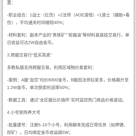
置：
-职业组合：1战士（扛伤）+2法师（AOE清怪）+1道士（辅助+毒
伤），平均通关时间缩短40%；
-材料套利：副本产出的“黑铁矿”“祝福油”等材料直接挂交易行，单
日收益可达2W自由金币。
3.跨服交易行“低买高卖”
多数私服支持跨服交易，利用区域物价差套利：
-案例：A服“血饮”均价8000金币，B服因法师玩家多，价格飙升至
1.2W金币，单次倒卖利润率50%；
-数据工具：通过“全区服比价插件”实时监控热门商品价格波动。
4.小号矩阵养大号
-批量建号：注册5-10个小号，利用脚本完成日常任务（如押镖、
挖矿），日均绑定金币收益超5W；