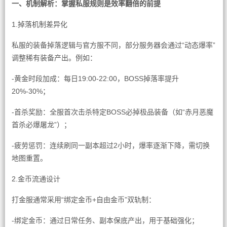
一、机制解析：掌握私服规则是效率翻倍的前提
1.掉落机制差异化
私服的装备掉落逻辑与官方服不同，部分服务器会通过“动态爆率”
调整稀有装备产出。例如：
-黄金时段加成：每日19:00-22:00，BOSS掉落率提升
20%-30%；
-首杀奖励：全服首次击杀特定BOSS必掉极品装备（如“赤月恶魔
首杀必爆屠龙”）；
-疲劳惩罚：连续刷同一副本超过2小时，爆率逐渐下降，需切换
地图重置。
2.金币流通设计
打金服通常采用“绑定金币+自由金币”双轨制：
-绑定金币：通过日常任务、副本保底产出，用于基础强化；