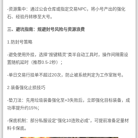
-资源集中：通过公会仓库或指定交易NPC，将小号产出的强化
石、经验丹转移至大号。
三、避坑指南：规避封号风险与资源浪费
1.防封号策略
-避免使用外挂，选择“按键精灵”类半自动工具时，操作间隔需设
置随机延时（推荐0.5-2秒）；
-单日交易行挂单不超过20次，防止被系统判定为工作室账号。
2.装备强化止损技巧
-垫刀法：先用垃圾装备强化至+3失败后，立即强化目标装备，成
功率提升约15%；
-保底机制：部分私服设定“强化10连败必成”，可提前准备足量材
料卡保底。