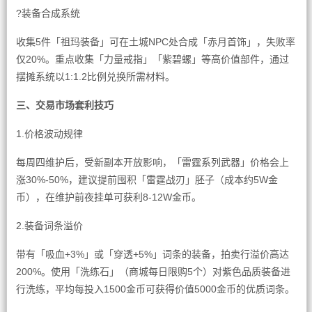
?装备合成系统
收集5件「祖玛装备」可在土城NPC处合成「赤月首饰」，失败率
仅20%。重点收集「力量戒指」「紫碧螺」等高价值部件，通过
摆摊系统以1:1.2比例兑换所需材料。
三、交易市场套利技巧
1.价格波动规律
每周四维护后，受新副本开放影响，「雷霆系列武器」价格会上
涨30%-50%，建议提前囤积「雷霆战刃」胚子（成本约5W金
币），在维护前夜挂单可获利8-12W金币。
2.装备词条溢价
带有「吸血+3%」或「穿透+5%」词条的装备，拍卖行溢价高达
200%。使用「洗练石」（商城每日限购5个）对紫色品质装备进
行洗练，平均每投入1500金币可获得价值5000金币的优质词条。