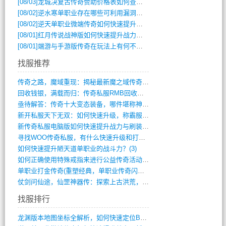
[08/03]
龙城决复古传奇赞助价格表如何查询？
[08/02]
逆水寒单职业存在哪些可利用漏洞？如何快速提升战力？
[08/02]
逆天单职业微端传奇如何快速提升战力？新手必看攻略
[08/01]
红月传说战神版如何快速提升战力？新手攻略全解析？
[08/01]
端游与手游版传奇在玩法上有何不同？
找服推荐
传奇之路，魔域重现：揭秘最新魔之域传奇攻(712)
回收钱银，满载而归：传奇私服RMB回收装(548)
亟待解答：传奇十大变态装备，哪件堪称神器(347)
新开私服天下无双：如何快速升级，称霸服务(681)
新传奇私服电脑版如何快速提升战力与刷装备(835)
寻找WOO传奇私服，有什么快速升级和打宝(864)
如何快速提升陋天道单职业的战斗力？(3)
如何正确使用特殊戒指来进行公益传奇活动？(10)
单职业打金传奇(重塑经典，单职业传奇闪耀(10)
仗剑问仙途，仙罡神器传：探索上古洪荒，揭(813)
找服排行
龙渊版本地图坐标全解析，如何快速定位BO(3)