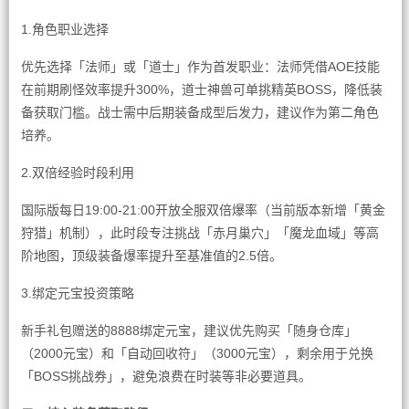
1.角色职业选择
优先选择「法师」或「道士」作为首发职业：法师凭借AOE技能
在前期刷怪效率提升300%，道士神兽可单挑精英BOSS，降低装
备获取门槛。战士需中后期装备成型后发力，建议作为第二角色
培养。
2.双倍经验时段利用
国际版每日19:00-21:00开放全服双倍爆率（当前版本新增「黄金
狩猎」机制），此时段专注挑战「赤月巢穴」「魔龙血域」等高
阶地图，顶级装备爆率提升至基准值的2.5倍。
3.绑定元宝投资策略
新手礼包赠送的8888绑定元宝，建议优先购买「随身仓库」
（2000元宝）和「自动回收符」（3000元宝），剩余用于兑换
「BOSS挑战券」，避免浪费在时装等非必要道具。