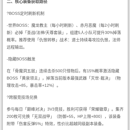
二、核心装备获取路径
?BOSS定时刷新机制
-世界BOSS：魔龙教主（每小时刷新）、赤月恶魔（每2小时刷
新）必掉「圣战/法神/天尊套装」，组建5人小队可提升30%掉落
概率。推荐使用「仇恨转移」战术：道士持续毒攻拉仇恨，法师
远程输出。
-隐藏BOSS触发
在「骨魔洞五层」连续击杀500只怪物后，有15%概率激活隐藏
BOSS「黄泉领主」，掉落当前版本最强武器「灭世·裁决」（物
理攻击+85，暴击率+12%）。
?跨服竞技场兑换
参与每日「巅峰对决」3V3竞技，胜利可获得「荣耀徽章」。集齐
200枚可兑换「无双战甲」（防御+55，HP上限+800），该装备
附带「伤害反弹5%」特效，性价比超越同级副本装备。