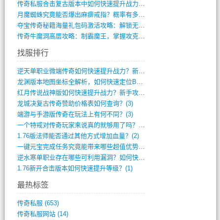
传奇私服合击复古版本中如何快速提升战力与(917)
月魔蜘蛛究竟能否爆出麻痹戒指？概率有多大(11)
夺宝传奇秘籍海量礼包码激活攻略：解锁无限(587)
传奇牛魔洞高层攻略：制霸魔王，掌握攻克要(12)
找服排行
逆天单职业微端传奇如何快速提升战力？新手(4)
龙渊版本地图坐标全解析，如何快速定位BO(4)
红月传说战神版如何快速提升战力？新手攻略(3)
龙城决复古传奇赞助价格表如何查询？(3)
端游与手游版传奇在玩法上有何不同？(3)
一个特戒对传奇玩家来说真的就够用了吗？(2)
1.76版法师能否通过其他方式增加血量？(2)
一键元宝完成任务究竟能带来哪些超值优势？(1)
逆水寒单职业存在哪些可利用漏洞？如何快速(1)
1.76新开合击版本如何快速提升等级？(1)
最热标签
传奇私服
(653)
传奇私服网站
(14)