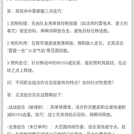
答：高效命中需掌握三点技巧：
1.控制衔接：先由队友用单体控制技能（如法师的雷电术、道士的
毒咒）锁定目标，再瞬间释放合击，避免目标位移逃脱。
2.地形利用：在狭窄通道或角落释放，限制敌人走位，尤其适合
“雷霆一击”“火龙气焰”等范围技能。
3.预判走位：针对移动中的BOSS或玩家，提前预判其路径，在必
经之点上释放。
问：不同职业组合的合击技能有何特点？如何针对性使用？
答：主流组合及实战策略如下：
-战战组合（破魂斩）：高单体爆发，适合秒杀脆皮职业或快速削
减BOSS血量。技巧：战士先突进贴近目标，再瞬间释放。
-法道组合（末日审判）：大范围持续伤害，适合清场或守点。技