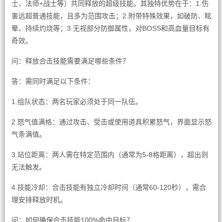
士、法师+战士等）共同释放的超级技能。其独特优势在于：1.伤
害远超普通技能，且多为范围攻击；2.附带特殊效果，如破防、眩
晕、持续灼烧等；3.无视部分防御属性，对BOSS和高血量目标有
奇效。
问：释放合击技能需要满足哪些条件？
答：需同时满足以下条件：
1.组队状态：两名玩家必须处于同一队伍。
2.怒气值满格：通过攻击、受击或使用道具积累怒气，界面显示怒
气条满值。
3.站位距离：两人需在特定范围内（通常为5-8格距离），超出则
无法触发。
4.技能冷却：合击技能有独立冷却时间（通常60-120秒），需合
理安排释放时机。
问：如何确保合击技能100%命中目标？