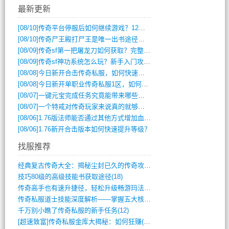
最新更新
[08/10]
传奇平台停服后如何继续游戏？12月6日停服影响攻略吗？
[08/10]
传奇尸王殿打尸王是唯一出书途径吗？
[08/09]
传奇sf第一把屠龙刀如何获取？完整攻略揭秘
[08/09]
传奇sf神功系统怎么玩？新手入门攻略全解析
[08/08]
今日新开合击传奇私服，如何快速提升角色战力？
[08/08]
今日新开单职业传奇私服1区，如何快速升级与获取顶级装备？
[08/07]
一键元宝完成任务究竟能带来哪些超值优势？
[08/07]
一个特戒对传奇玩家来说真的就够用了吗？
[08/06]
1.76版法师能否通过其他方式增加血量？
[08/06]
1.76新开合击版本如何快速提升等级？
找服推荐
经典复古传奇大全：揭秘尘封已久的传奇攻略(348)
技巧80级的高级技能书获取途径(18)
传奇高手也有速升捷径，轻松升级畅游玛法(11)
传奇私服道士技能深度解析——掌握五大核心(956)
千万别小瞧了传奇私服的新手任务(12)
[超速致富]传奇私服金库大揭秘：如何狂赚(590)