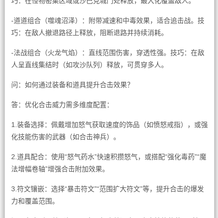
巧：在怪物密集区域或沙巴克城门处释放，最大化覆盖敌人。
-道道组合（噬魂沼泽）：附带减速和中毒效果，适合追击战。技
巧：在敌人撤退路径上释放，阻断退路并持续消耗。
-法战组合（火龙气焰）：直线范围伤害，穿透性强。技巧：在敌
人呈直线集结时（如攻沙队列）释放，可贯穿多人。
问：如何通过装备和道具提升合击效果？
答：优化合击威力需多维度配置：
1.装备选择：佩戴增加怒气获取速度的饰品（如愤怒戒指），或强
化技能伤害的武器（如合击神兵）。
2.道具配合：使用“怒气药水”快速积攒怒气，或搭配“强化毒药”“魔
法增幅卷轴”增强合击附加效果。
3.符文镶嵌：选择“暴击符文”“范围扩大符文”等，提升合击的爆发
力和覆盖范围。