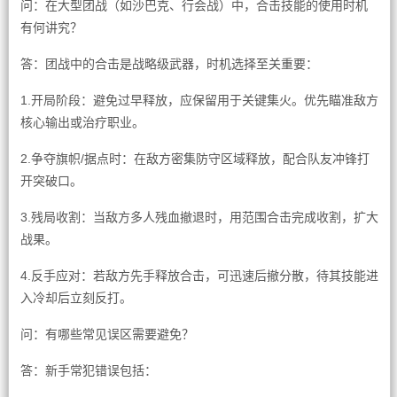
问：在大型团战（如沙巴克、行会战）中，合击技能的使用时机
有何讲究？
答：团战中的合击是战略级武器，时机选择至关重要：
1.开局阶段：避免过早释放，应保留用于关键集火。优先瞄准敌方
核心输出或治疗职业。
2.争夺旗帜/据点时：在敌方密集防守区域释放，配合队友冲锋打
开突破口。
3.残局收割：当敌方多人残血撤退时，用范围合击完成收割，扩大
战果。
4.反手应对：若敌方先手释放合击，可迅速后撤分散，待其技能进
入冷却后立刻反打。
问：有哪些常见误区需要避免？
答：新手常犯错误包括：