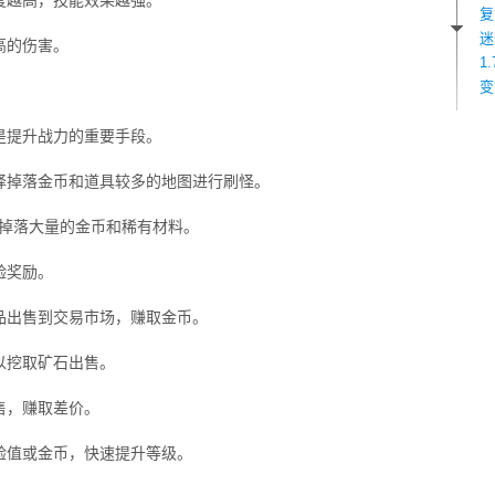
度越高，技能效果越强。
复
迷
高的伤害。
1
变
是提升战力的重要手段。
择掉落金币和道具较多的地图进行刷怪。
会掉落大量的金币和稀有材料。
验奖励。
品出售到交易市场，赚取金币。
以挖取矿石出售。
售，赚取差价。
验值或金币，快速提升等级。