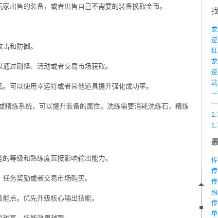
玩家出售的装备，或者出售自己不需要的装备换取金币。
攻击和防御。
龙
以通过刷怪、活动或者交易市场获取。
端
低。可以使用幸运符或者其他道具提升强化成功率。
练或精炼系统，可以提升装备的属性。洗练需要消耗洗练石，精炼
1
1
能的等级和熟练度直接影响输出能力。
传
传
、任务奖励或者交易市场购买。
传
热
技能点。优先升级核心输出技能。
传
单