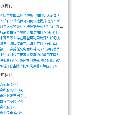
找服排行
龙渊版本地图坐标全解析，如何快速定位BO(3)
逆天单职业微端传奇如何快速提升战力？新手(2)
红月传说战神版如何快速提升战力？新手攻略(2)
城决复古传奇赞助价格表如何查询？(1)
逆水寒单职业存在哪些可利用漏洞？如何快速(1)
游与手游版传奇在玩法上有何不同？(1)
一键元宝完成任务究竟能带来哪些超值优势？(0)
一个特戒对传奇玩家来说真的就够用了吗？(0)
.76版法师能否通过其他方式增加血量？(0)
.76新开合击版本如何快速提升等级？(0)
最热标签
奇私服
(650)
奇私服网站
(14)
奇私服发布网
(20)
血传奇私服
(44)
奇新服
(33)
职业传奇
(149)