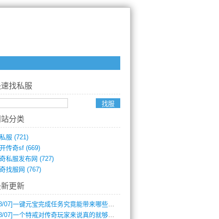
快速找私服
网站分类
私服
(721)
开传奇sf
(669)
奇私服发布网
(727)
奇找服网
(767)
最新更新
8/07]
一键元宝完成任务究竟能带来哪些超值优势？
8/07]
一个特戒对传奇玩家来说真的就够用了吗？