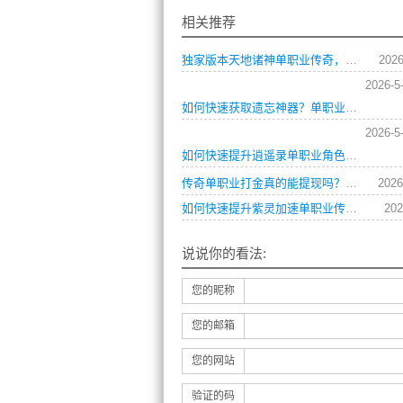
相关推荐
独家版本天地诸神单职业传奇，如何快速提升战力？
2026
2026-5
如何快速获取遗忘神器？单职业传奇之巅最强装备路线是什么？追寻失落记忆任务卡关了怎么办？
2026-5
如何快速提升逍遥录单职业角色等级？
传奇单职业打金真的能提现吗？这份攻略告诉你答案
2026
如何快速提升紫灵加速单职业传奇的战斗力？
202
说说你的看法:
您的昵称
您的邮箱
您的网站
验证的码