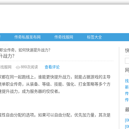
f
传奇私服发布网
传奇找服网
标签大全
站地图
单职业传奇，如何快速提升战力？
升战力？
奇找服网
889
次阅读
查看评论
家都在同一起跑线上，谁能更快提升战力，就能占据游戏的主导
找
绕单职业传奇，从装备、等级、技能、强化、打金策略等多个方
新
速提升战力，成为服务器的佼佼者。
传
传
属性自由分配的选项。如果可以自由分配，优先加力量，其次是
[0
[0