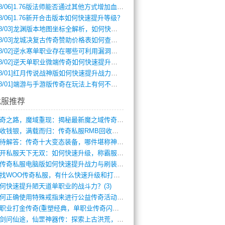
8/06]
1.76版法师能否通过其他方式增加血量？
8/06]
1.76新开合击版本如何快速提升等级？
8/03]
龙渊版本地图坐标全解析，如何快速定位BOSS位置？
8/03]
龙城决复古传奇赞助价格表如何查询？
8/02]
逆水寒单职业存在哪些可利用漏洞？如何快速提升战力？
8/02]
逆天单职业微端传奇如何快速提升战力？新手必看攻略
8/01]
红月传说战神版如何快速提升战力？新手攻略全解析？
8/01]
端游与手游版传奇在玩法上有何不同？
找服推荐
传奇之路，魔域重现：揭秘最新魔之域传奇攻(712)
回收钱银，满载而归：传奇私服RMB回收装(548)
亟待解答：传奇十大变态装备，哪件堪称神器(347)
新开私服天下无双：如何快速升级，称霸服务(681)
新传奇私服电脑版如何快速提升战力与刷装备(835)
寻找WOO传奇私服，有什么快速升级和打宝(864)
何快速提升陋天道单职业的战斗力？(3)
如何正确使用特殊戒指来进行公益传奇活动？(10)
单职业打金传奇(重塑经典，单职业传奇闪耀(10)
仗剑问仙途，仙罡神器传：探索上古洪荒，揭(813)