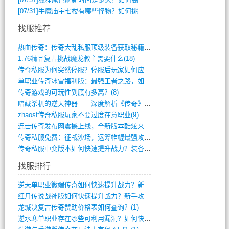
[07/31]
牛魔庙宇七楼有哪些怪物？如何挑战它们？
找服推荐
热血传奇：传奇大乱私服顶级装备获取秘籍(887)
1.76精品复古挑战魔龙教主需要什么(18)
传奇私服为何突然停服？停服后玩家如何应对(744)
单职业传奇冰雪福利版：最强王者之路，如何(659)
传奇游戏的可玩性到底有多高？(8)
暗藏杀机的逆天神器——深度解析《传奇》祈(374)
zhaosf传奇私服玩家不要过度在意职业(9)
连击传奇发布网震撼上线，全新版本酷炫来袭(12)
传奇私服免费：征战沙场，运筹帷幄最强攻城(516)
传奇私服中变版本如何快速提升战力？装备强(1012)
找服排行
逆天单职业微端传奇如何快速提升战力？新手(2)
红月传说战神版如何快速提升战力？新手攻略(2)
龙城决复古传奇赞助价格表如何查询？(1)
逆水寒单职业存在哪些可利用漏洞？如何快速(1)