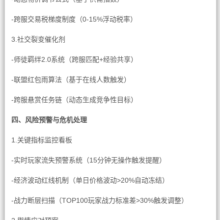
-跨服交易税梯度制度（0-15%浮动税率）
3.社交裂变催化剂
-师徒羁绊2.0系统（跨服匹配+经验共享）
-联盟红包雨算法（基于在线人数触发）
-跨服悬赏任务链（动态生成竞争性目标）
四、风险预警与危机处理
1.关键指标监控看板
-实时玩家流失预警系统（15分钟无操作触发提醒）
-经济波动红线机制（单日价格波动>20%自动冻结）
-战力断层扫描（TOP100玩家战力标准差>30%触发调整）