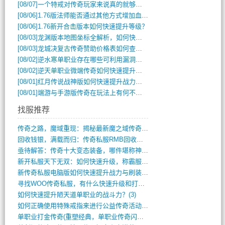
[08/07]
一个特戒对传奇玩家来说真的就够用了吗？
[08/06]
1.76版法师能否通过其他方式增加血量？
[08/06]
1.76新开合击版本如何快速提升等级？
[08/03]
龙渊版本地图坐标全解析，如何快速定位BOSS位置？
[08/03]
龙城决复古传奇赞助价格表如何查询？
[08/02]
逆水寒单职业存在哪些可利用漏洞？如何快速提升战力？
[08/02]
逆天单职业微端传奇如何快速提升战力？新手必看攻略
[08/01]
红月传说战神版如何快速提升战力？新手攻略全解析？
[08/01]
端游与手游版传奇在玩法上有何不同？
找服推荐
传奇之路，魔域重现：揭秘最新魔之域传奇攻(712)
回收钱银，满载而归：传奇私服RMB回收装(548)
亟待解答：传奇十大变态装备，哪件堪称神器(347)
新开私服天下无双：如何快速升级，称霸服务(681)
新传奇私服电脑版如何快速提升战力与刷装备(835)
寻找WOO传奇私服，有什么快速升级和打宝(864)
如何快速提升陋天道单职业的战斗力？(3)
如何正确使用特殊戒指来进行公益传奇活动？(10)
单职业打金传奇(重塑经典，单职业传奇闪耀(10)