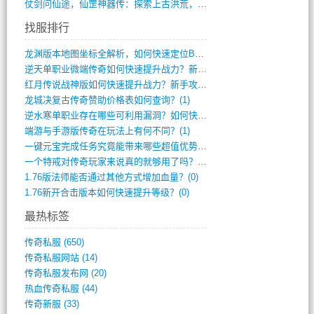
仗剑问仙途，仙罡神器传：探索上古洪荒，揭(813)
找服排行
龙渊版本地图坐标全解析，如何快速定位BO(3)
逆天单职业微端传奇如何快速提升战力？新手(2)
红月传说战神版如何快速提升战力？新手攻略(2)
龙城决复古传奇赞助价格表如何查询？(1)
逆水寒单职业存在哪些可利用漏洞？如何快速(1)
端游与手游版传奇在玩法上有何不同？(1)
一键元宝完成任务究竟能带来哪些超值优势？(0)
一个特戒对传奇玩家来说真的就够用了吗？(0)
1.76版法师能否通过其他方式增加血量？(0)
1.76新开合击版本如何快速提升等级？(0)
最热标签
传奇私服
(650)
传奇私服网站
(14)
传奇私服发布网
(20)
热血传奇私服
(44)
传奇新服
(33)