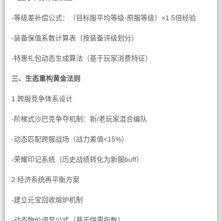
-等级差补偿公式：（目标服平均等级-原服等级）×1.5倍经验
-装备保值系数计算表（按装备评级划分）
-特惠礼包动态生成算法（基于玩家消费特征）
三、生态重构黄金法则
1.跨服竞争体系设计
-阶梯式沙巴克争夺机制：新/老玩家混合编队
-动态匹配跨服战场（战力差值<15%）
-荣耀印记系统（历史战绩转化为新服buff）
2.经济系统再平衡方案
-建立元宝回收熔炉机制
-动态物价调节公式（基于供需指数）