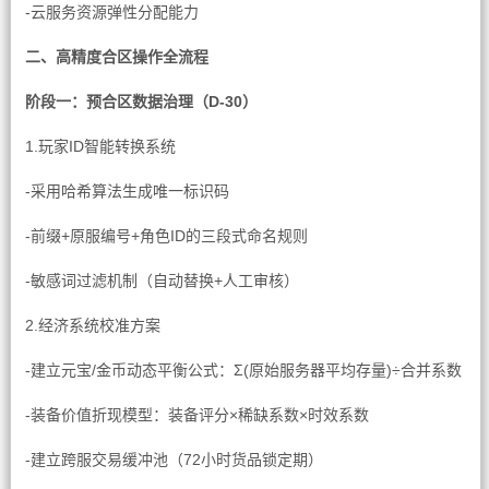
-云服务资源弹性分配能力
二、高精度合区操作全流程
阶段一：预合区数据治理（D-30）
1.玩家ID智能转换系统
-采用哈希算法生成唯一标识码
-前缀+原服编号+角色ID的三段式命名规则
-敏感词过滤机制（自动替换+人工审核）
2.经济系统校准方案
-建立元宝/金币动态平衡公式：Σ(原始服务器平均存量)÷合并系数
-装备价值折现模型：装备评分×稀缺系数×时效系数
-建立跨服交易缓冲池（72小时货品锁定期）