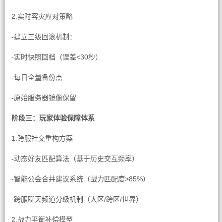
2.实时容灾应对策略
-建立三级回滚机制：
-实时快照回档（误差<30秒）
-每日全量备份点
-原始服务器镜像保留
阶段三：玩家体验保障体系
1.跨服社交重构方案
-动态好友匹配算法（基于历史交互频率）
-智能公会合并建议系统（战力匹配度>85%）
-跨服聊天频道分级机制（大区/跨区/世界）
2.战力平衡补偿模型