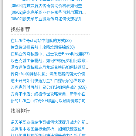
[08/03]
龙城决复古传奇赞助价格表如何查询？
[08/02]
逆水寒单职业存在哪些可利用漏洞？如何快速提升战力？
[08/02]
逆天单职业微端传奇如何快速提升战力？新手必看攻略
找服推荐
在1.76传奇sf网站中组队的方式(22)
传奇端游排名前十攻略难题集锦(930)
在热血传奇私服中，战士攻击Boss时也要(27)
沙巴克城主争霸战，如何带领兄弟们问鼎巅峰(565)
满攻速传奇私服赤月龙城兑换码如何快速获取(676)
传奇sf中的神秘礼包：洞悉隐藏的强大价值(427)
道士开局如何快速打金？白嫖玩家必看攻略(5)
沙巴克何时再战？兄弟们该如何备战？(659)
方舟不卡盾：终极传世攻略宝典，新手小白逆(495)
新的1.76金币传奇SF哪里可以刷降魔戒(18)
找服排行
逆天单职业微端传奇如何快速提升战力？新手(4)
龙渊版本地图坐标全解析，如何快速定位BO(3)
红月传说战神版如何快速提升战力？新手攻略(3)