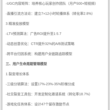
-UGC内容矩阵：培养核心玩家创作团队（月产500+短视频）
-直播引流方法论：建立7×12小时轮播体系（转化率2.8%）
3.精准投放模型
-LTV预测算法：广告ROI提升至1:5.7
-动态创意优化：CTR提升32%的A/B测试策略
-跨平台归因系统：构建用户全链路追踪模型
三、用户生命周期管理模型
1.裂变增长体系
-三级分销算法：设置17%-23%-35%阶梯分成
-社交裂变工具包：开发定制化邀请系统（转化率18.7%）
-游戏化任务体系：设计47个留存激励节点