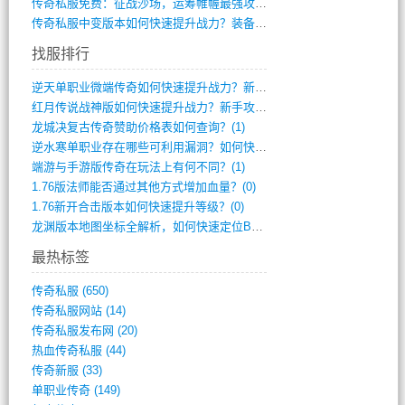
传奇私服免费：征战沙场，运筹帷幄最强攻城(516)
传奇私服中变版本如何快速提升战力？装备强(1012)
找服排行
逆天单职业微端传奇如何快速提升战力？新手(2)
红月传说战神版如何快速提升战力？新手攻略(2)
龙城决复古传奇赞助价格表如何查询？(1)
逆水寒单职业存在哪些可利用漏洞？如何快速(1)
端游与手游版传奇在玩法上有何不同？(1)
1.76版法师能否通过其他方式增加血量？(0)
1.76新开合击版本如何快速提升等级？(0)
龙渊版本地图坐标全解析，如何快速定位BO(0)
最热标签
传奇私服
(650)
传奇私服网站
(14)
传奇私服发布网
(20)
热血传奇私服
(44)
传奇新服
(33)
单职业传奇
(149)