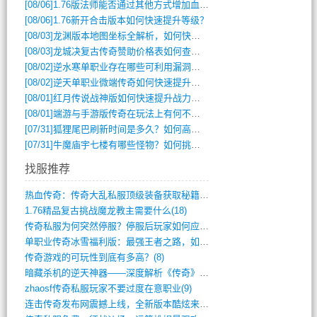
[08/06]
1.76版法师能否通过其他方式增加血量？
[08/06]
1.76新开合击版本如何快速提升等级？
[08/03]
龙渊版本地图坐标全解析，如何快速定位BOSS位置？
[08/03]
龙城决复古传奇赞助价格表如何查询？
[08/02]
逆水寒单职业存在哪些可利用漏洞？如何快速提升战力？
[08/02]
逆天单职业微端传奇如何快速提升战力？新手必看攻略
[08/01]
红月传说战神版如何快速提升战力？新手攻略全解析？
[08/01]
端游与手游版传奇在玩法上有何不同？
[07/31]
狐狸尾巴刷新时间是多久？如何高效获取传奇手游中的狐狸尾巴？
[07/31]
牛魔庙宇七楼有哪些怪物？如何挑战它们？
找服推荐
热血传奇：传奇大乱私服顶级装备获取秘籍(887)
1.76精品复古挑战魔龙教主需要什么(18)
传奇私服为何突然停服？停服后玩家如何应对(744)
单职业传奇冰雪福利版：最强王者之路，如何(659)
传奇游戏的可玩性到底有多高？(8)
暗藏杀机的逆天神器——深度解析《传奇》祈(374)
zhaosf传奇私服玩家不要过度在意职业(9)
连击传奇发布网震撼上线，全新版本酷炫来袭(12)