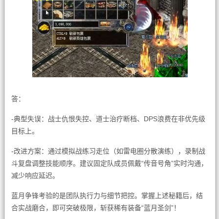
答：
-典型失误：战士仇恨失控、道士治疗断档、DPS浪费在非优先级
目标上。
-改进方案：通过模拟战练习走位（如雷电圈分散演练），录制战
斗复盘调整技能顺序。建议固定队成员佩戴“传音号角”实时沟通，
减少响应延迟。
蓝月争锋考验的是团队执行力与细节把控。掌握上述秘籍后，结
合实战磨合，即可突破极限，斩获稀有装备“蓝月圣剑”！