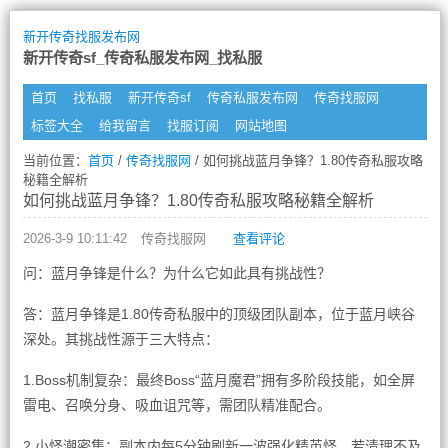
新开传奇找服发布网
新开传奇sf_传奇私服发布网_找私服
首页
找私服
新开传奇sf
传奇私服发布网
传奇找服网
标签大全
给我留言
找服订阅
网站地图
当前位置：
首页
/
传奇找服网
/ 如何挑战蓝月争锋？1.80传奇私服攻略
秘籍全解析
如何挑战蓝月争锋？1.80传奇私服攻略秘籍全解析
2026-3-9 10:11:42
传奇找服网
查看评论
问：蓝月争锋是什么？为什么它如此具有挑战性？
答：蓝月争锋是1.80传奇私服中的顶级团队副本，位于蓝月峡谷
深处。其挑战性源于三大特点：
1.Boss机制复杂：最终Boss“蓝月魔君”拥有多阶段技能，如全屏
雷电、召唤分身、吸血诅咒等，需团队精准配合。
2.小怪潮密集：副本内每5分钟刷新一波强化精英怪，若清理不及