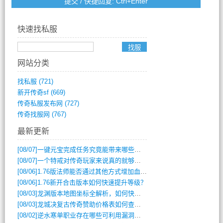
快速找私服
网站分类
找私服
(721)
新开传奇sf
(669)
传奇私服发布网
(727)
传奇找服网
(767)
最新更新
[08/07]
一键元宝完成任务究竟能带来哪些超值优势？
[08/07]
一个特戒对传奇玩家来说真的就够用了吗？
[08/06]
1.76版法师能否通过其他方式增加血量？
[08/06]
1.76新开合击版本如何快速提升等级？
[08/03]
龙渊版本地图坐标全解析，如何快速定位BOSS位置？
[08/03]
龙城决复古传奇赞助价格表如何查询？
[08/02]
逆水寒单职业存在哪些可利用漏洞？如何快速提升战力？