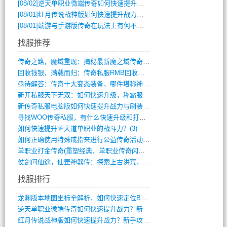
[08/02]
逆天单职业微端传奇如何快速提升战力？新手必看攻略
[08/01]
红月传说战神版如何快速提升战力？新手攻略全解析？
[08/01]
端游与手游版传奇在玩法上有何不同？
找服推荐
传奇之路，魔域重现：揭秘最新魔之域传奇攻(712)
回收钱银，满载而归：传奇私服RMB回收装(548)
亟待解答：传奇十大变态装备，哪件堪称神器(347)
新开私服天下无双：如何快速升级，称霸服务(681)
新传奇私服电脑版如何快速提升战力与刷装备(835)
寻找WOO传奇私服，有什么快速升级和打宝(864)
如何快速提升陋天道单职业的战斗力？(3)
如何正确使用特殊戒指来进行公益传奇活动？(10)
单职业打金传奇(重塑经典，单职业传奇闪耀(10)
仗剑问仙途，仙罡神器传：探索上古洪荒，揭(813)
找服排行
龙渊版本地图坐标全解析，如何快速定位BO(3)
逆天单职业微端传奇如何快速提升战力？新手(2)
红月传说战神版如何快速提升战力？新手攻略(2)