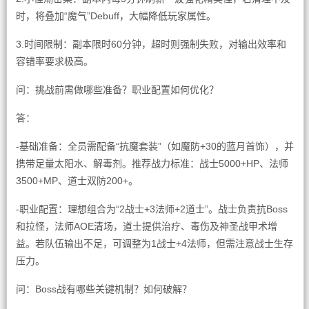
时，将叠加“魔气”Debuff，大幅降低玩家属性。
3.时间限制：副本限时60分钟，超时则强制失败，对输出效率和
容错率要求极高。
问：挑战前需做哪些准备？职业配置如何优化？
答：
-基础准备：全员需配备“抗魔套装”（如魔防+30的蓝月首饰），并
携带足量太阳水、解毒剂。推荐战力标准：战士5000+HP、法师
3500+MP、道士双防200+。
-职业配置：理想组合为“2战士+3法师+2道士”。战士负责抗Boss
和拉怪，法师AOE清场，道士提供治疗、毒伤及神圣战甲术增
益。若队伍输出不足，可调整为1战士+4法师，但需注意战士生存
压力。
问：Boss战有哪些关键机制？如何破解？