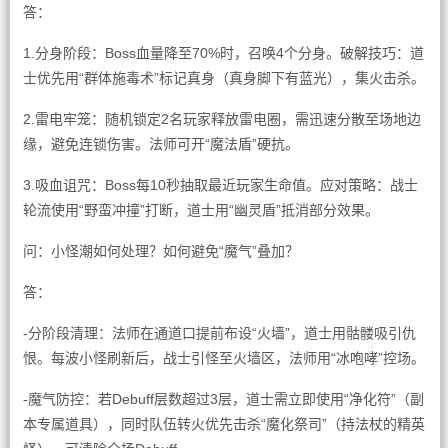
答：
1.分身阶段：Boss血量降至70%时，召唤4个分身。破解技巧：道
士优先用“群体施毒术”标记真身（真身脚下有蓝光），集火击杀。
2.雷电牢笼：随机锁定2名玩家释放雷电圈，需迅速分散至场地边
缘，避免连锁伤害。法师可开“魔法盾”硬抗。
3.吸血诅咒：Boss每10秒抽取最近玩家生命值。应对策略：战士
轮流使用“野蛮冲撞”打断，道士用“幽灵盾”抵消部分效果。
问：小怪潮如何处理？如何避免“魔气”叠加？
答：
-分阶段清理：法师在通道口提前布设“火墙”，道士用骷髅吸引仇
恨。每波小怪刷新后，战士引怪至火墙区，法师用“冰咆哮”控场。
-魔气防控：若Debuff层数超过3层，道士需立即使用“净化符”（副
本专属道具），同时队伍转火优先击杀“魔化祭司”（持法杖的精英