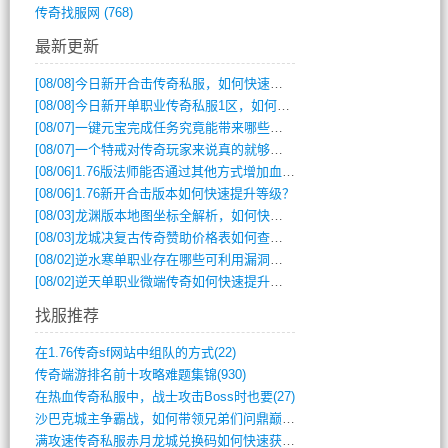
传奇找服网
(768)
最新更新
[08/08]
今日新开合击传奇私服，如何快速提升角色战力？
[08/08]
今日新开单职业传奇私服1区，如何快速升级与获取顶级装备？
[08/07]
一键元宝完成任务究竟能带来哪些超值优势？
[08/07]
一个特戒对传奇玩家来说真的就够用了吗？
[08/06]
1.76版法师能否通过其他方式增加血量？
[08/06]
1.76新开合击版本如何快速提升等级？
[08/03]
龙渊版本地图坐标全解析，如何快速定位BOSS位置？
[08/03]
龙城决复古传奇赞助价格表如何查询？
[08/02]
逆水寒单职业存在哪些可利用漏洞？如何快速提升战力？
[08/02]
逆天单职业微端传奇如何快速提升战力？新手必看攻略
找服推荐
在1.76传奇sf网站中组队的方式(22)
传奇端游排名前十攻略难题集锦(930)
在热血传奇私服中，战士攻击Boss时也要(27)
沙巴克城主争霸战，如何带领兄弟们问鼎巅峰(565)
满攻速传奇私服赤月龙城兑换码如何快速获取(676)