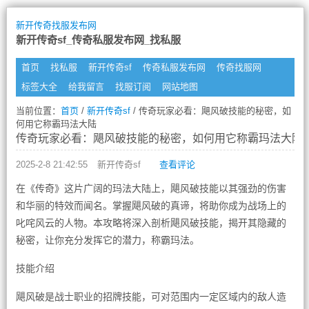
新开传奇找服发布网
新开传奇sf_传奇私服发布网_找私服
首页
找私服
新开传奇sf
传奇私服发布网
传奇找服网
标签大全
给我留言
找服订阅
网站地图
当前位置：
首页
/
新开传奇sf
/ 传奇玩家必看：飓风破技能的秘密，如
何用它称霸玛法大陆
传奇玩家必看：飓风破技能的秘密，如何用它称霸玛法大陆
2025-2-8 21:42:55
新开传奇sf
查看评论
在《传奇》这片广阔的玛法大陆上，飓风破技能以其强劲的伤害
和华丽的特效而闻名。掌握飓风破的真谛，将助你成为战场上的
叱咤风云的人物。本攻略将深入剖析飓风破技能，揭开其隐藏的
秘密，让你充分发挥它的潜力，称霸玛法。
技能介绍
飓风破是战士职业的招牌技能，可对范围内一定区域内的敌人造