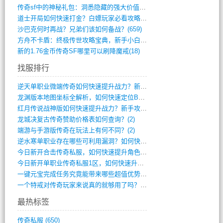
传奇sf中的神秘礼包：洞悉隐藏的强大价值(427)
道士开局如何快速打金？白嫖玩家必看攻略(5)
沙巴克何时再战？兄弟们该如何备战？(659)
方舟不卡盾：终极传世攻略宝典，新手小白逆(495)
新的1.76金币传奇SF哪里可以刷降魔戒(18)
找服排行
逆天单职业微端传奇如何快速提升战力？新手(4)
龙渊版本地图坐标全解析，如何快速定位BO(3)
红月传说战神版如何快速提升战力？新手攻略(3)
龙城决复古传奇赞助价格表如何查询？(2)
端游与手游版传奇在玩法上有何不同？(2)
逆水寒单职业存在哪些可利用漏洞？如何快速(1)
今日新开合击传奇私服，如何快速提升角色战(0)
今日新开单职业传奇私服1区，如何快速升级(0)
一键元宝完成任务究竟能带来哪些超值优势？(0)
一个特戒对传奇玩家来说真的就够用了吗？(0)
最热标签
传奇私服
(650)