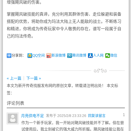
增强飓风破的伤害。
掌握飓风破技能的真谛，充分利用其群体伤害、走位躲避和装备
搭配的优势，将助你成为玛法大陆上无人能敌的战士。不断练习
和精进，你将成为传奇玩家中令人敬畏的存在，谱写一段属于自
己的玛法传奇。
分享到：
QQ空间
新浪微博
腾讯微博
人人网
微信
« 上一篇
下一篇 »
本文为新开传奇找服发布网的原创文章，转载请注明出处！ 本文标
签：
评论列表
1
月亮供电不足
发布于 2025/2/8 23:33:26
回复该留言
作为一个新手玩家，我一开始对飓风破技能并不了解。但在尝
试使用后，我立刻被它的强大威力所折服。飓风破技能让我在