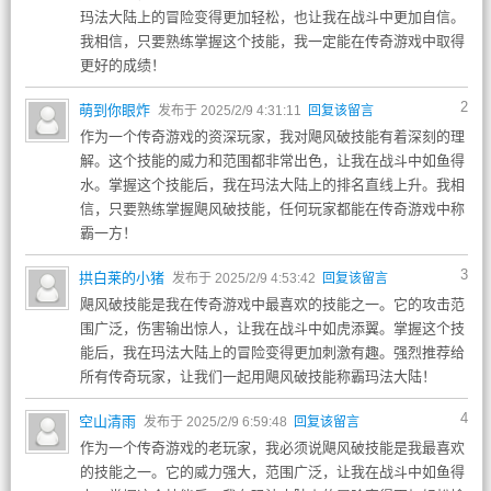
玛法大陆上的冒险变得更加轻松，也让我在战斗中更加自信。
我相信，只要熟练掌握这个技能，我一定能在传奇游戏中取得
更好的成绩！
2
萌到你眼炸
发布于 2025/2/9 4:31:11
回复该留言
作为一个传奇游戏的资深玩家，我对飓风破技能有着深刻的理
解。这个技能的威力和范围都非常出色，让我在战斗中如鱼得
水。掌握这个技能后，我在玛法大陆上的排名直线上升。我相
信，只要熟练掌握飓风破技能，任何玩家都能在传奇游戏中称
霸一方！
3
拱白莱的小猪
发布于 2025/2/9 4:53:42
回复该留言
飓风破技能是我在传奇游戏中最喜欢的技能之一。它的攻击范
围广泛，伤害输出惊人，让我在战斗中如虎添翼。掌握这个技
能后，我在玛法大陆上的冒险变得更加刺激有趣。强烈推荐给
所有传奇玩家，让我们一起用飓风破技能称霸玛法大陆！
4
空山清雨
发布于 2025/2/9 6:59:48
回复该留言
作为一个传奇游戏的老玩家，我必须说飓风破技能是我最喜欢
的技能之一。它的威力强大，范围广泛，让我在战斗中如鱼得