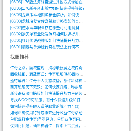
[08/06]
1.76版法师能否通过其他方式增加血量？
[08/06]
1.76新开合击版本如何快速提升等级？
[08/03]
龙渊版本地图坐标全解析，如何快速定位BOSS位置？
[08/03]
龙城决复古传奇赞助价格表如何查询？
[08/02]
逆水寒单职业存在哪些可利用漏洞？如何快速提升战力？
[08/02]
逆天单职业微端传奇如何快速提升战力？新手必看攻略
[08/01]
红月传说战神版如何快速提升战力？新手攻略全解析？
[08/01]
端游与手游版传奇在玩法上有何不同？
找服推荐
传奇之路，魔域重现：揭秘最新魔之域传奇攻(712)
回收钱银，满载而归：传奇私服RMB回收装(548)
亟待解答：传奇十大变态装备，哪件堪称神器(347)
新开私服天下无双：如何快速升级，称霸服务(681)
新传奇私服电脑版如何快速提升战力与刷装备(835)
寻找WOO传奇私服，有什么快速升级和打宝(864)
如何快速提升陋天道单职业的战斗力？(3)
如何正确使用特殊戒指来进行公益传奇活动？(10)
单职业打金传奇(重塑经典，单职业传奇闪耀(10)
仗剑问仙途，仙罡神器传：探索上古洪荒，揭(813)