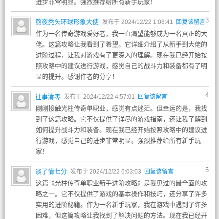
进步非常明显。强烈推荐给所有新手玩家！
3
熬夜秃头环球形象大使
发布于 2024/12/22 1:08:41
回复该留言
作为一名传奇游戏爱好者，我一直渴望能够成为一名真正的大
佬。这篇攻略让我看到了希望。它详细介绍了从新手到大佬的
进阶过程，让我对游戏有了更深入的理解。现在我已经开始按
照攻略中的建议进行游戏，感觉自己的战斗力和装备都有了明
显的提升。感谢作者的分享！
4
往事清零
发布于 2024/12/22 4:57:01
回复该留言
刚刚接触光柱传奇单职业，感觉有点迷茫。但幸运的是，我找
到了这篇攻略。它不仅提供了详尽的游戏指南，还让我了解到
如何提升战斗力和装备。现在我已经开始按照攻略中的建议进
行游戏，感觉自己的进步非常明显。强烈推荐给所有新手玩
家！
5
淡了情七分
发布于 2024/12/22 6:03:03
回复该留言
这篇《光柱传奇单职业新手进阶攻略》是我见过的最全面的攻
略之一。它不仅提供了游戏的基本操作和技巧，还分享了许多
实用的进阶秘籍。作为一名新手玩家，我在游戏中遇到了许多
困难，但这篇攻略让我找到了解决问题的方法。现在我已经开