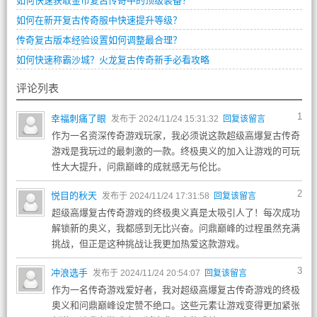
如何快速获取金币复古传奇中的顶级装备？
如何在新开复古传奇服中快速提升等级？
传奇复古版本经验设置如何调整最合理？
如何快速称霸沙城？火龙复古传奇新手必看攻略
评论列表
1
幸福刺痛了眼
发布于 2024/11/24 15:31:32
回复该留言
作为一名资深传奇游戏玩家，我必须说这款超级高爆复古传奇
游戏是我玩过的最刺激的一款。终极奥义的加入让游戏的可玩
性大大提升，问鼎巅峰的成就感无与伦比。
2
悦目的秋天
发布于 2024/11/24 17:31:58
回复该留言
超级高爆复古传奇游戏的终极奥义真是太吸引人了！每次成功
解锁新的奥义，我都感到无比兴奋。问鼎巅峰的过程虽然充满
挑战，但正是这种挑战让我更加热爱这款游戏。
3
冲浪选手
发布于 2024/11/24 20:54:07
回复该留言
作为一名传奇游戏爱好者，我对超级高爆复古传奇游戏的终极
奥义和问鼎巅峰设定赞不绝口。这些元素让游戏变得更加紧张