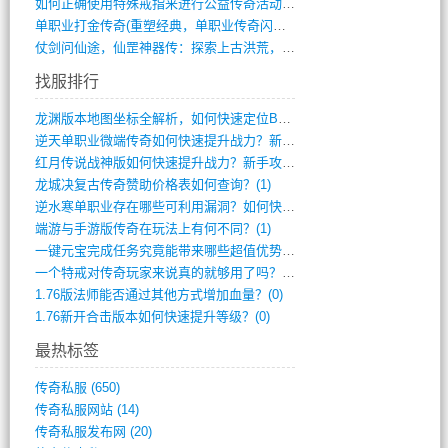
如何正确使用特殊戒指来进行公益传奇活动？(10)
单职业打金传奇(重塑经典，单职业传奇闪耀(10)
仗剑问仙途，仙罡神器传：探索上古洪荒，揭(813)
找服排行
龙渊版本地图坐标全解析，如何快速定位BO(3)
逆天单职业微端传奇如何快速提升战力？新手(2)
红月传说战神版如何快速提升战力？新手攻略(2)
龙城决复古传奇赞助价格表如何查询？(1)
逆水寒单职业存在哪些可利用漏洞？如何快速(1)
端游与手游版传奇在玩法上有何不同？(1)
一键元宝完成任务究竟能带来哪些超值优势？(0)
一个特戒对传奇玩家来说真的就够用了吗？(0)
1.76版法师能否通过其他方式增加血量？(0)
1.76新开合击版本如何快速提升等级？(0)
最热标签
传奇私服
(650)
传奇私服网站
(14)
传奇私服发布网
(20)