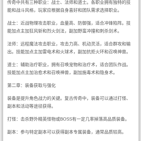
传奇中共有三种职业：战士、法师和道士。各职业拥有独特的技
能和战斗风格，玩家应根据自身喜好和团队需求选择职业。
战士：近战物理攻击职业，血量高、防御强，适合冲锋陷阵。技
能加点主加狂风斩和烈火剑法，副加野蛮冲撞和刺杀剑术。
法师：远程魔法攻击职业，攻击力高、机动灵活，适合群攻和输
出。技能加点主加雷电术和火球术，副加抗拒火环和召唤神兽。
道士：辅助治疗职业，拥有召唤宠物和治疗术，适合团队作战。
技能加点主加治愈术和召唤神兽，副加施毒术和隐身术。
第二章：装备获取与强化
装备是提升角色战力的关键。复古传奇中，装备可以通过打怪、
副本和活动等途径获得。
打怪：击杀野外精英怪物或BOSS有一定几率掉落高品质装备。
副本：参与特定副本可以获得副本专属装备，通常品质较高。