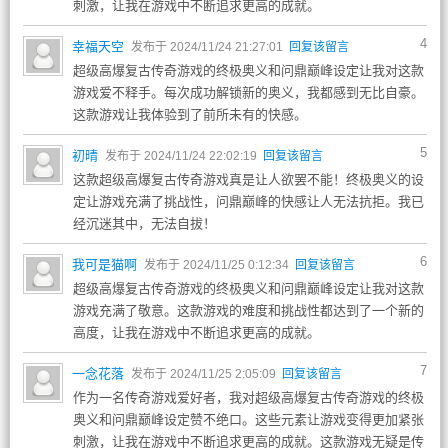
刺激，让我在游戏中不断追求更高的成就。
4
幸福天空
发布于 2024/11/24 21:27:01
回复该留言
超级高爆复古传奇游戏的终极奥义和问鼎巅峰设定让我对这款
游戏爱不释手。每次成功解锁新的奥义，我都感到无比自豪。
这款游戏让我体验到了前所未有的快感。
5
初晴
发布于 2024/11/24 22:02:19
回复该留言
这款超级高爆复古传奇游戏真是让人欲罢不能！终极奥义的设
定让游戏充满了挑战性，问鼎巅峰的快感让人无法抗拒。我已
经沉迷其中，无法自拔！
6
我可是猫啊
发布于 2024/11/25 0:12:34
回复该留言
超级高爆复古传奇游戏的终极奥义和问鼎巅峰设定让我对这款
游戏充满了敬意。这款游戏的难度和挑战性都达到了一个新的
高度，让我在游戏中不断追求更高的成就。
7
一念花落
发布于 2024/11/25 2:05:09
回复该留言
作为一名传奇游戏爱好者，我对超级高爆复古传奇游戏的终极
奥义和问鼎巅峰设定赞不绝口。这些元素让游戏变得更加紧张
刺激，让我在游戏中不断追求更高的成就。这款游戏无疑是传