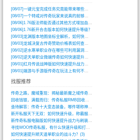
[08/07]
一键元宝完成任务究竟能带来哪些超值优势？
[08/07]
一个特戒对传奇玩家来说真的就够用了吗？
[08/06]
1.76版法师能否通过其他方式增加血量？
[08/06]
1.76新开合击版本如何快速提升等级？
[08/03]
龙渊版本地图坐标全解析，如何快速定位BOSS位置？
[08/03]
龙城决复古传奇赞助价格表如何查询？
[08/02]
逆水寒单职业存在哪些可利用漏洞？如何快速提升战力？
[08/02]
逆天单职业微端传奇如何快速提升战力？新手必看攻略
[08/01]
红月传说战神版如何快速提升战力？新手攻略全解析？
[08/01]
端游与手游版传奇在玩法上有何不同？
找服推荐
传奇之路，魔域重现：揭秘最新魔之域传奇攻(712)
回收钱银，满载而归：传奇私服RMB回收装(548)
亟待解答：传奇十大变态装备，哪件堪称神器(347)
新开私服天下无双：如何快速升级，称霸服务(681)
新传奇私服电脑版如何快速提升战力与刷装备(835)
寻找WOO传奇私服，有什么快速升级和打宝(864)
如何快速提升陋天道单职业的战斗力？(3)