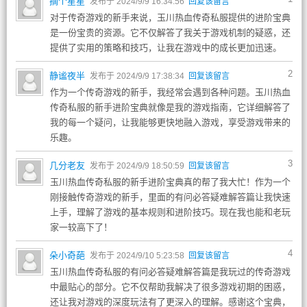
摘个星星
发布于 2024/9/9 16:34:56
回复该留言
对于传奇游戏的新手来说，玉川热血传奇私服提供的进阶宝典
是一份宝贵的资源。它不仅解答了我关于游戏机制的疑惑，还
提供了实用的策略和技巧，让我在游戏中的成长更加迅速。
2
静谧夜半
发布于 2024/9/9 17:38:34
回复该留言
作为一个传奇游戏的新手，我经常会遇到各种问题。玉川热血
传奇私服的新手进阶宝典就像是我的游戏指南，它详细解答了
我的每一个疑问，让我能够更快地融入游戏，享受游戏带来的
乐趣。
3
几分老友
发布于 2024/9/9 18:50:59
回复该留言
玉川热血传奇私服的新手进阶宝典真的帮了我大忙！作为一个
刚接触传奇游戏的新手，里面的有问必答疑难解答篇让我快速
上手，理解了游戏的基本规则和进阶技巧。现在我也能和老玩
家一较高下了！
4
朵小奇葩
发布于 2024/9/10 5:23:58
回复该留言
玉川热血传奇私服的有问必答疑难解答篇是我玩过的传奇游戏
中最贴心的部分。它不仅帮助我解决了很多游戏初期的困惑，
还让我对游戏的深度玩法有了更深入的理解。感谢这个宝典，