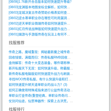
[08/06]
1.76新开合击版本如何快速提升等级？
[08/03]
龙渊版本地图坐标全解析，如何快速定位BOSS位置？
[08/03]
龙城决复古传奇赞助价格表如何查询？
[08/02]
逆水寒单职业存在哪些可利用漏洞？如何快速提升战力？
[08/02]
逆天单职业微端传奇如何快速提升战力？新手必看攻略
[08/01]
红月传说战神版如何快速提升战力？新手攻略全解析？
[08/01]
端游与手游版传奇在玩法上有何不同？
找服推荐
传奇之路，魔域重现：揭秘最新魔之域传奇攻(712)
回收钱银，满载而归：传奇私服RMB回收装(548)
亟待解答：传奇十大变态装备，哪件堪称神器(347)
新开私服天下无双：如何快速升级，称霸服务(681)
新传奇私服电脑版如何快速提升战力与刷装备(835)
寻找WOO传奇私服，有什么快速升级和打宝(864)
如何快速提升陋天道单职业的战斗力？(3)
如何正确使用特殊戒指来进行公益传奇活动？(10)
单职业打金传奇(重塑经典，单职业传奇闪耀(10)
仗剑问仙途，仙罡神器传：探索上古洪荒，揭(813)
找服排行