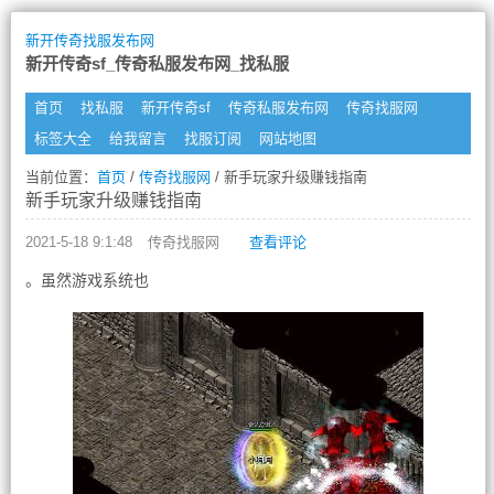
新开传奇找服发布网
新开传奇sf_传奇私服发布网_找私服
首页
找私服
新开传奇sf
传奇私服发布网
传奇找服网
标签大全
给我留言
找服订阅
网站地图
当前位置：
首页
/
传奇找服网
/ 新手玩家升级赚钱指南
新手玩家升级赚钱指南
2021-5-18 9:1:48
传奇找服网
查看评论
。虽然游戏系统也