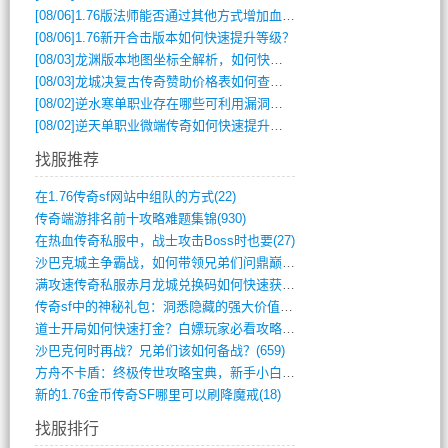
[08/06]
1.76版法师能否通过其他方式增加血量？
[08/06]
1.76新开合击版本如何快速提升等级？
[08/03]
龙渊版本地图坐标全解析，如何快速定位BOSS位置？
[08/03]
龙城决复古传奇赞助价格表如何查询？
[08/02]
逆水寒单职业存在哪些可利用漏洞？如何快速提升战力？
[08/02]
逆天单职业微端传奇如何快速提升战力？新手必看攻略
找服推荐
在1.76传奇sf网站中组队的方式(22)
传奇端游排名前十攻略难题集锦(930)
在热血传奇私服中，战士攻击Boss时也要(27)
沙巴克城主争霸战，如何带领兄弟们问鼎巅峰(565)
满攻速传奇私服赤月龙城兑换码如何快速获取(676)
传奇sf中的神秘礼包：洞悉隐藏的强大价值(427)
道士开局如何快速打金？白嫖玩家必看攻略(5)
沙巴克何时再战？兄弟们该如何备战？(659)
方舟不卡盾：终极传世攻略宝典，新手小白逆(495)
新的1.76金币传奇SF哪里可以刷降魔戒(18)
找服排行