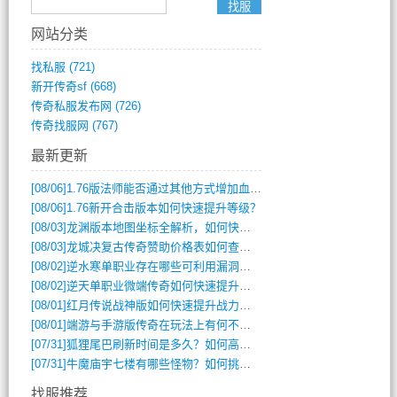
网站分类
找私服
(721)
新开传奇sf
(668)
传奇私服发布网
(726)
传奇找服网
(767)
最新更新
[08/06]
1.76版法师能否通过其他方式增加血量？
[08/06]
1.76新开合击版本如何快速提升等级？
[08/03]
龙渊版本地图坐标全解析，如何快速定位BOSS位置？
[08/03]
龙城决复古传奇赞助价格表如何查询？
[08/02]
逆水寒单职业存在哪些可利用漏洞？如何快速提升战力？
[08/02]
逆天单职业微端传奇如何快速提升战力？新手必看攻略
[08/01]
红月传说战神版如何快速提升战力？新手攻略全解析？
[08/01]
端游与手游版传奇在玩法上有何不同？
[07/31]
狐狸尾巴刷新时间是多久？如何高效获取传奇手游中的狐狸尾巴？
[07/31]
牛魔庙宇七楼有哪些怪物？如何挑战它们？
找服推荐