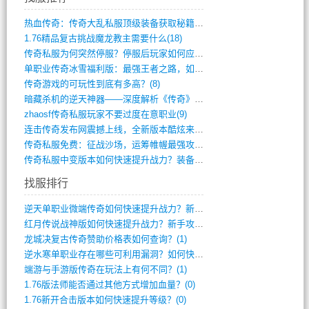
热血传奇：传奇大乱私服顶级装备获取秘籍(887)
1.76精品复古挑战魔龙教主需要什么(18)
传奇私服为何突然停服？停服后玩家如何应对(744)
单职业传奇冰雪福利版：最强王者之路，如何(659)
传奇游戏的可玩性到底有多高？(8)
暗藏杀机的逆天神器——深度解析《传奇》祈(374)
zhaosf传奇私服玩家不要过度在意职业(9)
连击传奇发布网震撼上线，全新版本酷炫来袭(12)
传奇私服免费：征战沙场，运筹帷幄最强攻城(516)
传奇私服中变版本如何快速提升战力？装备强(1012)
找服排行
逆天单职业微端传奇如何快速提升战力？新手(2)
红月传说战神版如何快速提升战力？新手攻略(2)
龙城决复古传奇赞助价格表如何查询？(1)
逆水寒单职业存在哪些可利用漏洞？如何快速(1)
端游与手游版传奇在玩法上有何不同？(1)
1.76版法师能否通过其他方式增加血量？(0)
1.76新开合击版本如何快速提升等级？(0)