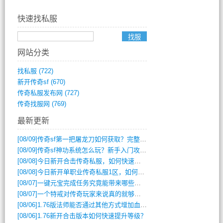
快速找私服
网站分类
找私服
(722)
新开传奇sf
(670)
传奇私服发布网
(727)
传奇找服网
(769)
最新更新
[08/09]
传奇sf第一把屠龙刀如何获取？完整攻略揭秘
[08/09]
传奇sf神功系统怎么玩？新手入门攻略全解析
[08/08]
今日新开合击传奇私服，如何快速提升角色战力？
[08/08]
今日新开单职业传奇私服1区，如何快速升级与获取顶级装备？
[08/07]
一键元宝完成任务究竟能带来哪些超值优势？
[08/07]
一个特戒对传奇玩家来说真的就够用了吗？
[08/06]
1.76版法师能否通过其他方式增加血量？
[08/06]
1.76新开合击版本如何快速提升等级？