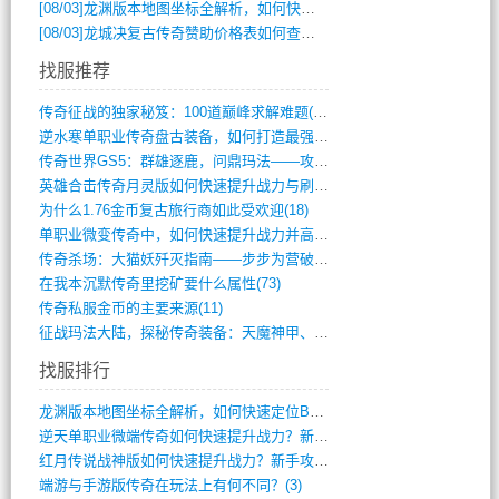
[08/03]
龙渊版本地图坐标全解析，如何快速定位BOSS位置？
[08/03]
龙城决复古传奇赞助价格表如何查询？
找服推荐
传奇征战的独家秘笈：100道巅峰求解难题(366)
逆水寒单职业传奇盘古装备，如何打造最强战(491)
传奇世界GS5：群雄逐鹿，问鼎玛法——攻(626)
英雄合击传奇月灵版如何快速提升战力与刷装(381)
为什么1.76金币复古旅行商如此受欢迎(18)
单职业微变传奇中，如何快速提升战力并高效(5)
传奇杀场：大猫妖歼灭指南——步步为营破强(347)
在我本沉默传奇里挖矿要什么属性(73)
传奇私服金币的主要来源(11)
征战玛法大陆，探秘传奇装备：天魔神甲、屠(870)
找服排行
龙渊版本地图坐标全解析，如何快速定位BO(4)
逆天单职业微端传奇如何快速提升战力？新手(4)
红月传说战神版如何快速提升战力？新手攻略(3)
端游与手游版传奇在玩法上有何不同？(3)