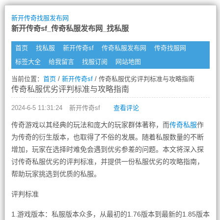
新开传奇找服发布网
新开传奇sf_传奇私服发布网_找私服
首页
找私服
新开传奇sf
传奇私服发布网
传奇找服网
标签大全
给我留言
找服订阅
网站地图
当前位置：
首页
/
新开传奇sf
/ 传奇私服优劣评判标准与攻略指南
传奇私服优劣评判标准与攻略指南
2024-6-5 11:31:24
新开传奇sf
查看评论
传奇游戏以其经典的玩法和庞大的玩家群体著称，而
传奇私服
作
为传奇的衍生版本，也取得了不俗的发展。随着私服数量的不断
增加，玩家在选择时难免会遇到优劣参差的问题。本文将深入探
讨传奇私服优劣的评判标准，并提供一份私服优劣的攻略指南，
帮助玩家挑选到优质的私服。
评判标准
1.游戏版本：私服版本众多，从最初的1.76版本到最新的1.85版本