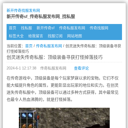
新开传奇找服发布网
新开传奇sf_传奇私服发布网_找私服
首页
找私服
新开传奇sf
传奇私服发布网
传奇找服网
标签大全
给我留言
找服订阅
网站地图
当前位置：
首页
/
传奇私服发布网
/ 创灵迷失传奇私服：顶级装备寻获
打怪掉落技巧
创灵迷失传奇私服：顶级装备寻获打怪掉落技巧
2024-6-1 12:17:38
传奇私服发布网
查看评论
在传奇游戏中，顶级装备是每个玩家梦寐以求的宝物。它们不仅
能大幅提升角色的属性，更能彰显出玩家的地位和实力。在创灵
迷失传奇私服中，顶级装备可以通过多种方式获得，其中最常见
也最令人热血沸腾的，就是打怪掉落。