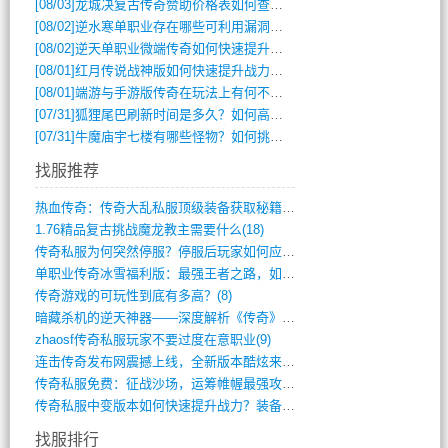
[08/03]
龙城决复古传奇赞助价格表如何查询？
[08/02]
逆水寒单职业存在哪些可利用漏洞？如何快速提升战力？
[08/02]
逆天单职业微端传奇如何快速提升战力？新手必看攻略
[08/01]
红月传说战神版如何快速提升战力？新手攻略全解析？
[08/01]
端游与手游版传奇在玩法上有何不同？
[07/31]
狐狸尾巴刷新时间是多久？如何高效获取传奇手游中的狐狸尾巴？
[07/31]
牛魔庙宇七楼有哪些怪物？如何挑战它们？
找服推荐
热血传奇：传奇大乱私服顶级装备获取秘籍(887)
1.76精品复古挑战魔龙教主需要什么(18)
传奇私服为何突然停服？停服后玩家如何应对(744)
单职业传奇冰雪福利版：最强王者之路，如何(659)
传奇游戏的可玩性到底有多高？(8)
暗藏杀机的逆天神器——深度解析《传奇》祈(374)
zhaosf传奇私服玩家不要过度在意职业(9)
连击传奇发布网震撼上线，全新版本酷炫来袭(12)
传奇私服免费：征战沙场，运筹帷幄最强攻城(516)
传奇私服中变版本如何快速提升战力？装备强(1012)
找服排行