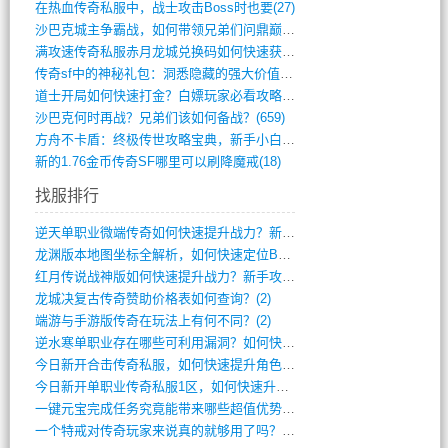
在热血传奇私服中，战士攻击Boss时也要(27)
沙巴克城主争霸战，如何带领兄弟们问鼎巅峰(565)
满攻速传奇私服赤月龙城兑换码如何快速获取(676)
传奇sf中的神秘礼包：洞悉隐藏的强大价值(427)
道士开局如何快速打金？白嫖玩家必看攻略(5)
沙巴克何时再战？兄弟们该如何备战？(659)
方舟不卡盾：终极传世攻略宝典，新手小白逆(495)
新的1.76金币传奇SF哪里可以刷降魔戒(18)
找服排行
逆天单职业微端传奇如何快速提升战力？新手(4)
龙渊版本地图坐标全解析，如何快速定位BO(3)
红月传说战神版如何快速提升战力？新手攻略(3)
龙城决复古传奇赞助价格表如何查询？(2)
端游与手游版传奇在玩法上有何不同？(2)
逆水寒单职业存在哪些可利用漏洞？如何快速(1)
今日新开合击传奇私服，如何快速提升角色战(0)
今日新开单职业传奇私服1区，如何快速升级(0)
一键元宝完成任务究竟能带来哪些超值优势？(0)
一个特戒对传奇玩家来说真的就够用了吗？(0)