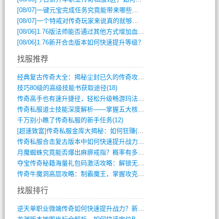
[08/07]
一键元宝完成任务究竟能带来哪些超值优势？
[08/07]
一个特戒对传奇玩家来说真的就够用了吗？
[08/06]
1.76版法师能否通过其他方式增加血量？
[08/06]
1.76新开合击版本如何快速提升等级？
找服推荐
经典复古传奇大全：揭秘尘封已久的传奇攻略(348)
技巧80级的高级技能书获取途径(18)
传奇高手也有速升捷径，轻松升级畅游玛法(11)
传奇私服道士技能深度解析——掌握五大核心(956)
千万别小瞧了传奇私服的新手任务(12)
[超速致富]传奇私服金库大揭秘：如何狂赚(590)
传奇私服合击复古版本中如何快速提升战力与(917)
月魔蜘蛛究竟能否爆出麻痹戒指？概率有多大(11)
夺宝传奇秘籍海量礼包码激活攻略：解锁无限(587)
传奇牛魔洞高层攻略：制霸魔王，掌握攻克要(12)
找服排行
逆天单职业微端传奇如何快速提升战力？新手(4)