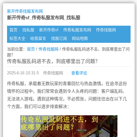
新开传奇找服发布网
新开传奇sf_传奇私服发布网_找私服
首页
找私服
新开传奇sf
传奇私服发布网
传奇找服网
标签大全
给我留言
找服订阅
网站地图
当前位置：
首页
/
传奇找服网
/ 传奇私服乱码进不去，到底哪里出了问
题？
传奇私服乱码进不去，到底哪里出了问题？
2025-6-16 10:31:5
传奇找服网
查看评论
传奇私服，承载着无数玩家的青春回忆与热血激情。在追寻这份
情怀的过程中，我们常常会遇到令人头疼的问题：客户端乱码、
无法进入游戏。遇到这种情况，不必慌张，问题往往出在以下几
个方面，我们可以逐步排查解决：