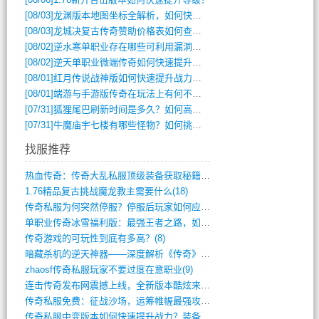
[08/03]
龙渊版本地图坐标全解析，如何快速定位BOSS位置？
[08/03]
龙城决复古传奇赞助价格表如何查询？
[08/02]
逆水寒单职业存在哪些可利用漏洞？如何快速提升战力？
[08/02]
逆天单职业微端传奇如何快速提升战力？新手必看攻略
[08/01]
红月传说战神版如何快速提升战力？新手攻略全解析？
[08/01]
端游与手游版传奇在玩法上有何不同？
[07/31]
狐狸尾巴刷新时间是多久？如何高效获取传奇手游中的狐狸尾巴？
[07/31]
牛魔庙宇七楼有哪些怪物？如何挑战它们？
找服推荐
热血传奇：传奇大乱私服顶级装备获取秘籍(887)
1.76精品复古挑战魔龙教主需要什么(18)
传奇私服为何突然停服？停服后玩家如何应对(744)
单职业传奇冰雪福利版：最强王者之路，如何(659)
传奇游戏的可玩性到底有多高？(8)
暗藏杀机的逆天神器——深度解析《传奇》祈(374)
zhaosf传奇私服玩家不要过度在意职业(9)
连击传奇发布网震撼上线，全新版本酷炫来袭(12)
传奇私服免费：征战沙场，运筹帷幄最强攻城(516)
传奇私服中变版本如何快速提升战力？装备强(1012)