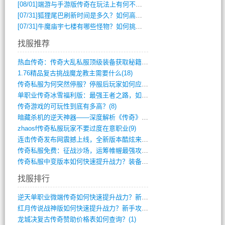
[08/01]
端游与手游版传奇在玩法上有何不同？
[07/31]
狐狸尾巴刷新时间是多久？如何高效获取传奇手游中的狐狸尾巴？
[07/31]
牛魔庙宇七楼有哪些怪物？如何挑战它们？
找服推荐
热血传奇：传奇大乱私服顶级装备获取秘籍(887)
1.76精品复古挑战魔龙教主需要什么(18)
传奇私服为何突然停服？停服后玩家如何应对(744)
单职业传奇冰雪福利版：最强王者之路，如何(659)
传奇游戏的可玩性到底有多高？(8)
暗藏杀机的逆天神器——深度解析《传奇》祈(374)
zhaosf传奇私服玩家不要过度在意职业(9)
连击传奇发布网震撼上线，全新版本酷炫来袭(12)
传奇私服免费：征战沙场，运筹帷幄最强攻城(516)
传奇私服中变版本如何快速提升战力？装备强(1012)
找服排行
逆天单职业微端传奇如何快速提升战力？新手(2)
红月传说战神版如何快速提升战力？新手攻略(2)
龙城决复古传奇赞助价格表如何查询？(1)