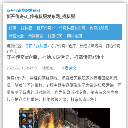
新开传奇找服发布网
新开传奇sf_传奇私服发布网_找私服
首页
找私服
新开传奇sf
传奇私服发布网
传奇找服网
标签大全
给我留言
找服订阅
网站地图
当前位置：
首页
/
找私服
/ 守护传奇sf仓库，杜绝垃圾污染，打造传奇
sf净土
守护传奇sf仓库，杜绝垃圾污染，打造传奇sf净土
2024-5-13 13:43:30
找私服
查看评论
传奇sf作为一款经典网络游戏，承载着无数玩家的青春回忆和激
情。随着时间的推移，sf服务器中逐渐滋生了大量的垃圾污染，严
重影响了玩家的游戏体验。作为传奇游戏专家，笔者有义务肩负
起守护仓库的重任，杜绝垃圾污染，打造传奇sf净土。