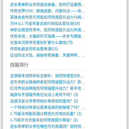
逆水寒单职业传奇盘古装备，如何打造最强战(491)
传奇世界GS5：群雄逐鹿，问鼎玛法——攻(626)
英雄合击传奇月灵版如何快速提升战力与刷装(381)
为什么1.76金币复古旅行商如此受欢迎(18)
单职业微变传奇中，如何快速提升战力并高效(5)
传奇杀场：大猫妖歼灭指南——步步为营破强(347)
在我本沉默传奇里挖矿要什么属性(73)
传奇私服金币的主要来源(11)
征战玛法大陆，探秘传奇装备：天魔神甲、屠(870)
找服排行
龙渊版本地图坐标全解析，如何快速定位BO(4)
逆天单职业微端传奇如何快速提升战力？新手(4)
红月传说战神版如何快速提升战力？新手攻略(3)
端游与手游版传奇在玩法上有何不同？(3)
龙城决复古传奇赞助价格表如何查询？(2)
一个特戒对传奇玩家来说真的就够用了吗？(1)
1.76版法师能否通过其他方式增加血量？(1)
1.76新开合击版本如何快速提升等级？(1)
逆水寒单职业存在哪些可利用漏洞？如何快速(1)