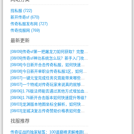
找私服
(722)
新开传奇sf
(670)
传奇私服发布网
(727)
传奇找服网
(769)
最新更新
[08/09]
传奇sf第一把屠龙刀如何获取？完整攻略揭秘
[08/09]
传奇sf神功系统怎么玩？新手入门攻略全解析
[08/08]
今日新开合击传奇私服，如何快速提升角色战力？
[08/08]
今日新开单职业传奇私服1区，如何快速升级与获取顶级装备？
[08/07]
一键元宝完成任务究竟能带来哪些超值优势？
[08/07]
一个特戒对传奇玩家来说真的就够用了吗？
[08/06]
1.76版法师能否通过其他方式增加血量？
[08/06]
1.76新开合击版本如何快速提升等级？
[08/03]
龙渊版本地图坐标全解析，如何快速定位BOSS位置？
[08/03]
龙城决复古传奇赞助价格表如何查询？
找服推荐
传奇征战的独家秘笈：100道巅峰求解难题(366)