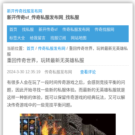
新开传奇找服发布网
新开传奇sf_传奇私服发布网_找私服
首页
找私服
新开传奇sf
传奇私服发布网
传奇找服网
标签大全
给我留言
找服订阅
网站地图
当前位置：
首页
/
传奇私服发布网
/ 重回传奇世界，玩转最新无英雄私
服
重回传奇世界，玩转最新无英雄私服
2024-3-30 12:35:19
传奇私服发布网
查看评论
有很多人会在玩了一段时间传奇游戏之后，会感到竞技平衡的问
题，因此开始寻找一些新的私服体验。而最新的无英雄私服就是
这样一种新的体验，既可以保留传奇游戏的经典玩法，又可以解
决传奇游戏中的一些竞技平衡问题。