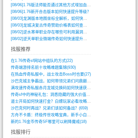
[08/06]
1.76版法师能否通过其他方式增加血量？
[08/06]
1.76新开合击版本如何快速提升等级？
[08/03]
龙渊版本地图坐标全解析，如何快速定位BOSS位置？
[08/03]
龙城决复古传奇赞助价格表如何查询？
[08/02]
逆水寒单职业存在哪些可利用漏洞？如何快速提升战力？
[08/02]
逆天单职业微端传奇如何快速提升战力？新手必看攻略
找服推荐
在1.76传奇sf网站中组队的方式(22)
传奇端游排名前十攻略难题集锦(930)
在热血传奇私服中，战士攻击Boss时也要(27)
沙巴克城主争霸战，如何带领兄弟们问鼎巅峰(565)
满攻速传奇私服赤月龙城兑换码如何快速获取(676)
传奇sf中的神秘礼包：洞悉隐藏的强大价值(427)
道士开局如何快速打金？白嫖玩家必看攻略(5)
沙巴克何时再战？兄弟们该如何备战？(659)
方舟不卡盾：终极传世攻略宝典，新手小白逆(495)
新的1.76金币传奇SF哪里可以刷降魔戒(18)
找服排行