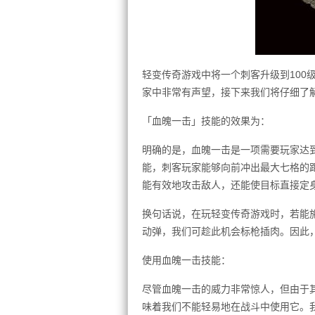
轻变传奇游戏中将一个刺客升级到100
家中非常有声望，接下来我们将仔细了
「血魄一击」技能的效果为：
明确的是，血魄一击是一项需要玩家达到
能，刺客玩家能够向前冲出最大七格的
能有效地攻击敌人，还能使目标直接定
换句话说，在玩轻变传奇游戏时，若能
动弹，我们可趁此机会标枪插肉。因此
使用血魄一击技能：
尽管血魄一击的威力非常惊人，但由于
味着我们不能轻易地在战斗中使用它。