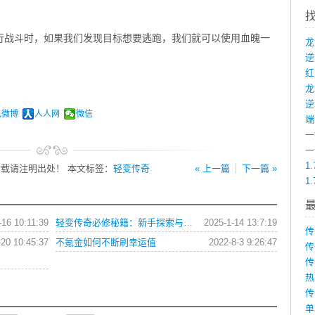
行战斗时，如果我们发现目标想要逃跑，我们就可以使用血魄一
龙
讯微博
人人网
微信
端
1
载请注明出处！ 本文标签：
轻变传奇
« 上一篇
下一篇 »
1
-16 10:11:39
轻变传奇必修秘籍：新手探索与进阶之路揭秘
2025-1-14 13:7:19
传
-20 10:45:37
不氪金如何不断刷幸运值
2022-8-3 9:26:47
传
传
热
传
单