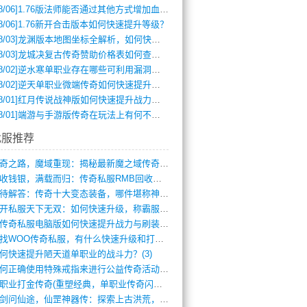
8/06]
1.76版法师能否通过其他方式增加血量？
8/06]
1.76新开合击版本如何快速提升等级？
8/03]
龙渊版本地图坐标全解析，如何快速定位BOSS位置？
8/03]
龙城决复古传奇赞助价格表如何查询？
8/02]
逆水寒单职业存在哪些可利用漏洞？如何快速提升战力？
8/02]
逆天单职业微端传奇如何快速提升战力？新手必看攻略
8/01]
红月传说战神版如何快速提升战力？新手攻略全解析？
8/01]
端游与手游版传奇在玩法上有何不同？
找服推荐
传奇之路，魔域重现：揭秘最新魔之域传奇攻(712)
回收钱银，满载而归：传奇私服RMB回收装(548)
亟待解答：传奇十大变态装备，哪件堪称神器(347)
新开私服天下无双：如何快速升级，称霸服务(681)
新传奇私服电脑版如何快速提升战力与刷装备(835)
寻找WOO传奇私服，有什么快速升级和打宝(864)
何快速提升陋天道单职业的战斗力？(3)
如何正确使用特殊戒指来进行公益传奇活动？(10)
单职业打金传奇(重塑经典，单职业传奇闪耀(10)
仗剑问仙途，仙罡神器传：探索上古洪荒，揭(813)