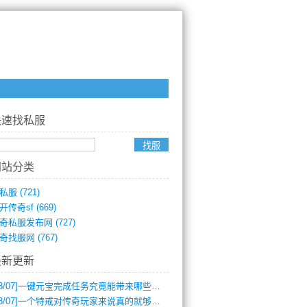
快速找私服
网站分类
私服
(721)
开传奇sf
(669)
奇私服发布网
(727)
奇找服网
(767)
最新更新
8/07]
一键元宝完成任务究竟能带来哪些超值优势？
8/07]
一个特戒对传奇玩家来说真的就够用了吗？