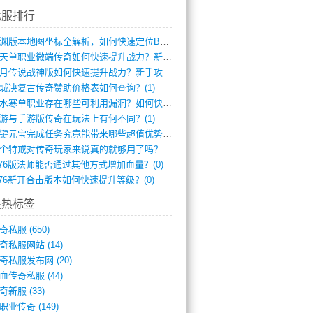
找服排行
龙渊版本地图坐标全解析，如何快速定位BO(3)
逆天单职业微端传奇如何快速提升战力？新手(2)
红月传说战神版如何快速提升战力？新手攻略(2)
城决复古传奇赞助价格表如何查询？(1)
逆水寒单职业存在哪些可利用漏洞？如何快速(1)
游与手游版传奇在玩法上有何不同？(1)
一键元宝完成任务究竟能带来哪些超值优势？(0)
一个特戒对传奇玩家来说真的就够用了吗？(0)
.76版法师能否通过其他方式增加血量？(0)
.76新开合击版本如何快速提升等级？(0)
最热标签
奇私服
(650)
奇私服网站
(14)
奇私服发布网
(20)
血传奇私服
(44)
奇新服
(33)
职业传奇
(149)