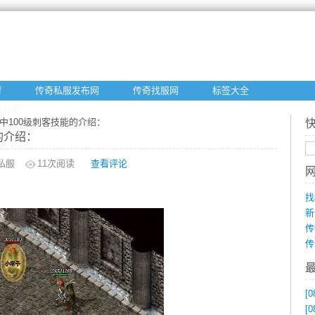
f
传奇私服发布网
传奇找服网
标签大全
站地图
中100级刺客技能的介绍：
的介绍：
私服
11
次阅读
查看评论
找
新
传
传
[0
[0