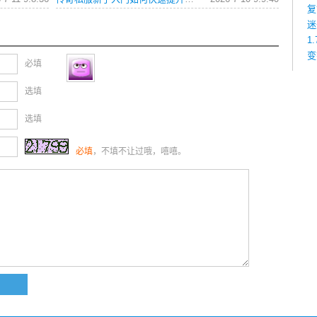
复
迷
1
变
必填
选填
选填
必填
，不填不让过哦，嘻嘻。