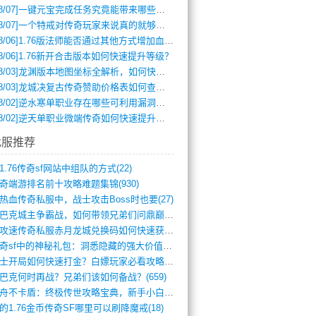
8/07]
一键元宝完成任务究竟能带来哪些超值优势？
8/07]
一个特戒对传奇玩家来说真的就够用了吗？
8/06]
1.76版法师能否通过其他方式增加血量？
8/06]
1.76新开合击版本如何快速提升等级？
8/03]
龙渊版本地图坐标全解析，如何快速定位BOSS位置？
8/03]
龙城决复古传奇赞助价格表如何查询？
8/02]
逆水寒单职业存在哪些可利用漏洞？如何快速提升战力？
8/02]
逆天单职业微端传奇如何快速提升战力？新手必看攻略
找服推荐
1.76传奇sf网站中组队的方式(22)
奇端游排名前十攻略难题集锦(930)
热血传奇私服中，战士攻击Boss时也要(27)
沙巴克城主争霸战，如何带领兄弟们问鼎巅峰(565)
满攻速传奇私服赤月龙城兑换码如何快速获取(676)
传奇sf中的神秘礼包：洞悉隐藏的强大价值(427)
道士开局如何快速打金？白嫖玩家必看攻略(5)
巴克何时再战？兄弟们该如何备战？(659)
方舟不卡盾：终极传世攻略宝典，新手小白逆(495)
的1.76金币传奇SF哪里可以刷降魔戒(18)