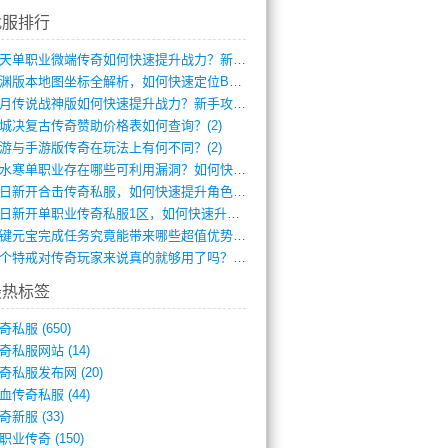
找服排行
逆天单职业微端传奇如何快速提升战力？新手(4)
龙渊版本地图坐标全解析，如何快速定位BO(3)
红月传说战神版如何快速提升战力？新手攻略(3)
城决复古传奇赞助价格表如何查询？(2)
游与手游版传奇在玩法上有何不同？(2)
逆水寒单职业存在哪些可利用漏洞？如何快速(1)
今日新开合击传奇私服，如何快速提升角色战(0)
今日新开单职业传奇私服1区，如何快速升级(0)
一键元宝完成任务究竟能带来哪些超值优势？(0)
一个特戒对传奇玩家来说真的就够用了吗？(0)
最热标签
奇私服
(650)
奇私服网站
(14)
奇私服发布网
(20)
血传奇私服
(44)
奇新服
(33)
职业传奇
(150)