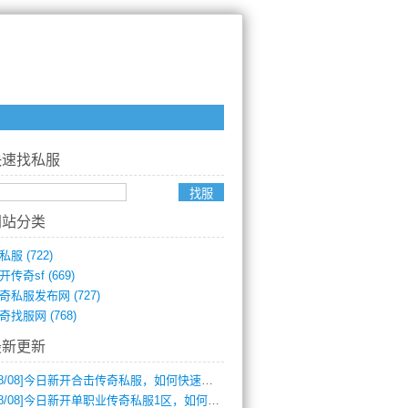
快速找私服
网站分类
消息。传奇私服作为一款拥有众多忠实玩家的经典游戏，一直以
私服
(722)
开传奇sf
(669)
奇私服发布网
(727)
奇找服网
(768)
最新更新
8/08]
今日新开合击传奇私服，如何快速提升角色战力？
8/08]
今日新开单职业传奇私服1区，如何快速升级与获取顶级装备？