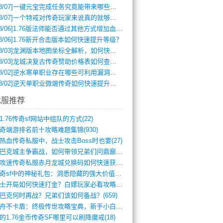
8/07]
一键元宝完成任务究竟能带来哪些超值优势？
8/07]
一个特戒对传奇玩家来说真的就够用了吗？
8/06]
1.76版法师能否通过其他方式增加血量？
8/06]
1.76新开合击版本如何快速提升等级？
8/03]
龙渊版本地图坐标全解析，如何快速定位BOSS位置？
8/03]
龙城决复古传奇赞助价格表如何查询？
8/02]
逆水寒单职业存在哪些可利用漏洞？如何快速提升战力？
8/02]
逆天单职业微端传奇如何快速提升战力？新手必看攻略
找服推荐
1.76传奇sf网站中组队的方式(22)
奇端游排名前十攻略难题集锦(930)
热血传奇私服中，战士攻击Boss时也要(27)
沙巴克城主争霸战，如何带领兄弟们问鼎巅峰(565)
满攻速传奇私服赤月龙城兑换码如何快速获取(676)
传奇sf中的神秘礼包：洞悉隐藏的强大价值(427)
道士开局如何快速打金？白嫖玩家必看攻略(5)
巴克何时再战？兄弟们该如何备战？(659)
方舟不卡盾：终极传世攻略宝典，新手小白逆(495)
的1.76金币传奇SF哪里可以刷降魔戒(18)