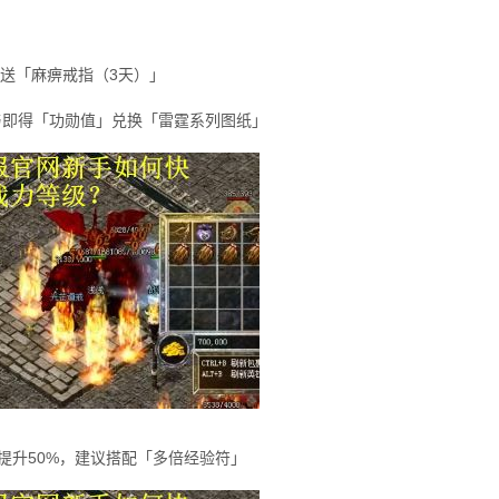
名送「麻痹戒指（3天）」
，参与即得「功勋值」兑换「雷霆系列图纸」
机经验提升50%，建议搭配「多倍经验符」