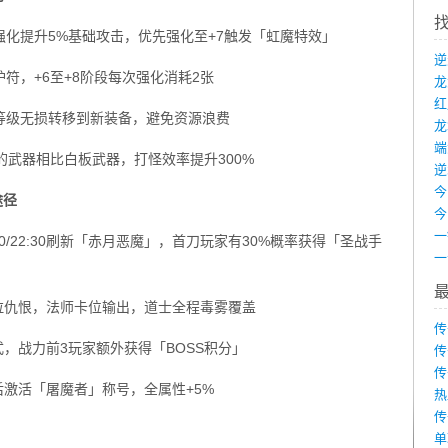
强化提升5%基础攻击，优先强化至+7触发「虹魔特效」
护符，+6至+8阶段每次强化消耗2张
化等级无损转移到新装备，避免资源浪费
龙
端
的武器相比白板武器，打怪效率提升300%
途径
8:00/22:30刷新「赤月恶魔」，首刀玩家有30%概率获得「圣战手
拉仇恨，法师卡位输出，道士全程毒雾覆盖
传
，战力前3玩家额外获得「BOSS积分」
传
传
后激活「屠魔者」称号，全属性+5%
热
传
单