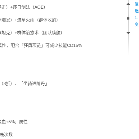
复
击）+逐日剑法（AOE）
迷
1
体爆发）+流星火雨（群体收割）
变
（坦克）+群体治愈术（团队续航）
性，配合「狂风项链」可减少技能CD15%
（8折）、「坐骑进阶丹」
血+5%」属性
保底次数