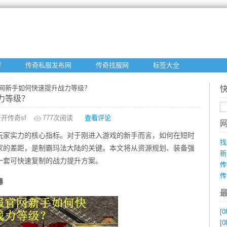
f
传奇私服发布网
传奇找服网
标签大全
站地图
官网新手如何快速提升战力等级？
力等级？
开传奇sf
777
次阅读
查看评论
玩家实力的核心指标。对于刚进入游戏的新手而言，如何在短时
找
家的差距，是制霸玛法大陆的关键。本文将从资源规划、装备强
新
一套可快速复制的战力提升方案。
传
传
器
[0
[0