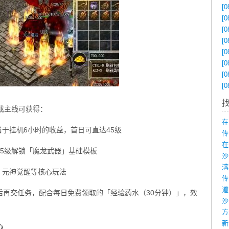
[0
[0
[0
[0
[0
[0
[0
[0
成主线可获得：
在
当于挂机6小时的收益，首日可直达45级
传
在
45级解锁「魔龙武器」基础模板
、元神觉醒等核心玩法
后再交任务，配合每日免费领取的「经验药水（30分钟）」，效
沙
新
心