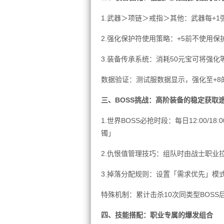
1.武器＞项链＞戒指＞其他：武器每+1
2.强化保护符使用策略：+5前不使用保
3.装备传承系统：消耗50元宝可将强
数据验证：测试服数据显示，强化至+8
三、BOSS挑战：高阶装备的稳定获取
1.世界BOSS必抢时段：每日12:00/1
镯」
2.仇恨值管理技巧：组队时由战士职业
3.掉落分配规则：设置「需求优先」模式
特殊机制：累计击杀10次同类型BOSS
四、技能搭配：职业专属的爆发组合