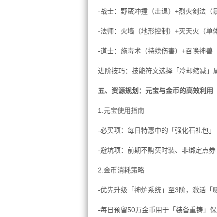
-战士：野蛮冲撞（击退）+烈火剑法（暴
-法师：火墙（地形控制）+灭天火（单
-道士：施毒术（持续伤害）+召唤神兽
进阶技巧：技能符文选择「冷却缩减」属
五、资源规划：元宝与金币的高效利用
1.元宝使用指南
-必买项：每日特惠中的「强化石礼包」
-避坑项：前期不购买时装、非绑定点券
2.金币消耗策略
-优先升级「神炉系统」至3阶，激活「吸
-每日预留50万金币用于「装备重铸」