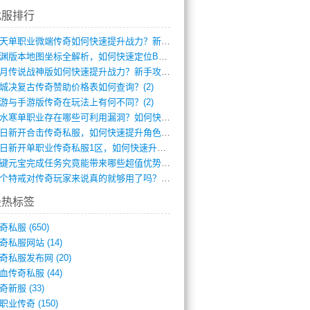
找服排行
逆天单职业微端传奇如何快速提升战力？新手(4)
龙渊版本地图坐标全解析，如何快速定位BO(3)
红月传说战神版如何快速提升战力？新手攻略(3)
城决复古传奇赞助价格表如何查询？(2)
游与手游版传奇在玩法上有何不同？(2)
逆水寒单职业存在哪些可利用漏洞？如何快速(1)
今日新开合击传奇私服，如何快速提升角色战(0)
今日新开单职业传奇私服1区，如何快速升级(0)
一键元宝完成任务究竟能带来哪些超值优势？(0)
一个特戒对传奇玩家来说真的就够用了吗？(0)
最热标签
奇私服
(650)
奇私服网站
(14)
奇私服发布网
(20)
血传奇私服
(44)
奇新服
(33)
职业传奇
(150)