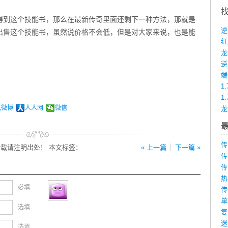
得到这个技能书，那么在最新传奇里面还剩下一种方法，那就是
出售这个技能书，虽然说价格不会低，但是对大家来说，也是能
。
龙
端
1
1
讯微博
人人网
微信
传
载请注明出处！ 本文标签：
« 上一篇
下一篇 »
传
传
热
必填
传
单
选填
复
迷
选填