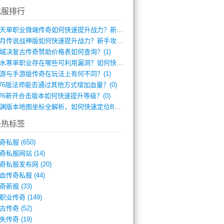
找服排行
逆天单职业微端传奇如何快速提升战力？新手(2)
红月传说战神版如何快速提升战力？新手攻略(2)
城决复古传奇赞助价格表如何查询？(1)
逆水寒单职业存在哪些可利用漏洞？如何快速(1)
游与手游版传奇在玩法上有何不同？(1)
.76版法师能否通过其他方式增加血量？(0)
.76新开合击版本如何快速提升等级？(0)
龙渊版本地图坐标全解析，如何快速定位BO(0)
最热标签
奇私服
(650)
奇私服网站
(14)
奇私服发布网
(20)
血传奇私服
(44)
奇新服
(33)
职业传奇
(149)
古传奇
(52)
失传奇
(19)