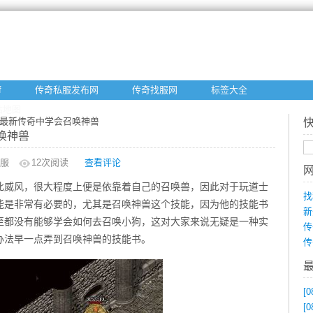
f
传奇私服发布网
传奇找服网
标签大全
站地图
在最新传奇中学会召唤神兽
唤神兽
服
12
次阅读
查看评论
此威风，很大程度上便是依靠着自己的召唤兽，因此对于玩道士
找
能是非常有必要的，尤其是召唤神兽这个技能，因为他的技能书
新
至都没有能够学会如何去召唤小狗，这对大家来说无疑是一种实
传
办法早一点弄到召唤神兽的技能书。
传
[0
[0