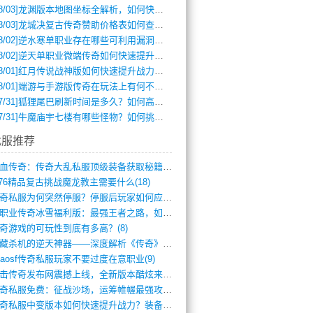
8/03]
龙渊版本地图坐标全解析，如何快速定位BOSS位置？
8/03]
龙城决复古传奇赞助价格表如何查询？
8/02]
逆水寒单职业存在哪些可利用漏洞？如何快速提升战力？
8/02]
逆天单职业微端传奇如何快速提升战力？新手必看攻略
8/01]
红月传说战神版如何快速提升战力？新手攻略全解析？
8/01]
端游与手游版传奇在玩法上有何不同？
7/31]
狐狸尾巴刷新时间是多久？如何高效获取传奇手游中的狐狸尾巴？
7/31]
牛魔庙宇七楼有哪些怪物？如何挑战它们？
找服推荐
热血传奇：传奇大乱私服顶级装备获取秘籍(887)
.76精品复古挑战魔龙教主需要什么(18)
传奇私服为何突然停服？停服后玩家如何应对(744)
单职业传奇冰雪福利版：最强王者之路，如何(659)
奇游戏的可玩性到底有多高？(8)
暗藏杀机的逆天神器——深度解析《传奇》祈(374)
haosf传奇私服玩家不要过度在意职业(9)
连击传奇发布网震撼上线，全新版本酷炫来袭(12)
传奇私服免费：征战沙场，运筹帷幄最强攻城(516)
传奇私服中变版本如何快速提升战力？装备强(1012)