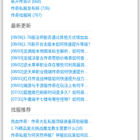
新开传奇sf
(668)
传奇私服发布网
(726)
传奇找服网
(767)
最新更新
[08/06]
1.76版法师能否通过其他方式增加血量？
[08/06]
1.76新开合击版本如何快速提升等级？
[08/03]
龙渊版本地图坐标全解析，如何快速定位BOSS位置？
[08/03]
龙城决复古传奇赞助价格表如何查询？
[08/02]
逆水寒单职业存在哪些可利用漏洞？如何快速提升战力？
[08/02]
逆天单职业微端传奇如何快速提升战力？新手必看攻略
[08/01]
红月传说战神版如何快速提升战力？新手攻略全解析？
[08/01]
端游与手游版传奇在玩法上有何不同？
[07/31]
狐狸尾巴刷新时间是多久？如何高效获取传奇手游中的狐狸尾巴？
[07/31]
牛魔庙宇七楼有哪些怪物？如何挑战它们？
找服推荐
热血传奇：传奇大乱私服顶级装备获取秘籍(887)
1.76精品复古挑战魔龙教主需要什么(18)
传奇私服为何突然停服？停服后玩家如何应对(744)