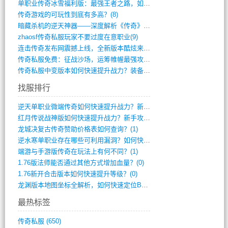
单职业传奇冰雪福利版：最强王者之路，如何(659)
传奇游戏的可玩性到底有多高？(8)
暗藏杀机的逆天神器——深度解析《传奇》祈(374)
zhaosf传奇私服玩家不要过度在意职业(9)
连击传奇发布网震撼上线，全新版本酷炫来袭(12)
传奇私服免费：征战沙场，运筹帷幄最强攻城(516)
传奇私服中变版本如何快速提升战力？装备强(1012)
找服排行
逆天单职业微端传奇如何快速提升战力？新手(2)
红月传说战神版如何快速提升战力？新手攻略(2)
龙城决复古传奇赞助价格表如何查询？(1)
逆水寒单职业存在哪些可利用漏洞？如何快速(1)
端游与手游版传奇在玩法上有何不同？(1)
1.76版法师能否通过其他方式增加血量？(0)
1.76新开合击版本如何快速提升等级？(0)
龙渊版本地图坐标全解析，如何快速定位BO(0)
最热标签
传奇私服
(650)