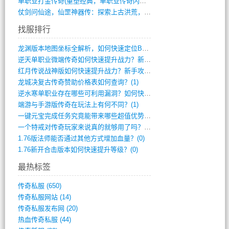
单职业打金传奇(重塑经典，单职业传奇闪耀(10)
仗剑问仙途，仙罡神器传：探索上古洪荒，揭(813)
找服排行
龙渊版本地图坐标全解析，如何快速定位BO(3)
逆天单职业微端传奇如何快速提升战力？新手(2)
红月传说战神版如何快速提升战力？新手攻略(2)
龙城决复古传奇赞助价格表如何查询？(1)
逆水寒单职业存在哪些可利用漏洞？如何快速(1)
端游与手游版传奇在玩法上有何不同？(1)
一键元宝完成任务究竟能带来哪些超值优势？(0)
一个特戒对传奇玩家来说真的就够用了吗？(0)
1.76版法师能否通过其他方式增加血量？(0)
1.76新开合击版本如何快速提升等级？(0)
最热标签
传奇私服
(650)
传奇私服网站
(14)
传奇私服发布网
(20)
热血传奇私服
(44)