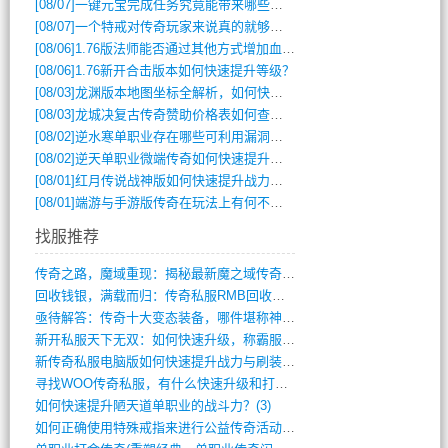
[08/07]
一键元宝完成任务究竟能带来哪些超值优势？
[08/07]
一个特戒对传奇玩家来说真的就够用了吗？
[08/06]
1.76版法师能否通过其他方式增加血量？
[08/06]
1.76新开合击版本如何快速提升等级？
[08/03]
龙渊版本地图坐标全解析，如何快速定位BOSS位置？
[08/03]
龙城决复古传奇赞助价格表如何查询？
[08/02]
逆水寒单职业存在哪些可利用漏洞？如何快速提升战力？
[08/02]
逆天单职业微端传奇如何快速提升战力？新手必看攻略
[08/01]
红月传说战神版如何快速提升战力？新手攻略全解析？
[08/01]
端游与手游版传奇在玩法上有何不同？
找服推荐
传奇之路，魔域重现：揭秘最新魔之域传奇攻(712)
回收钱银，满载而归：传奇私服RMB回收装(548)
亟待解答：传奇十大变态装备，哪件堪称神器(347)
新开私服天下无双：如何快速升级，称霸服务(681)
新传奇私服电脑版如何快速提升战力与刷装备(835)
寻找WOO传奇私服，有什么快速升级和打宝(864)
如何快速提升陋天道单职业的战斗力？(3)
如何正确使用特殊戒指来进行公益传奇活动？(10)