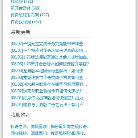
找私服
(721)
新开传奇sf
(669)
传奇私服发布网
(727)
传奇找服网
(767)
最新更新
[08/07]
一键元宝完成任务究竟能带来哪些超值优势？
[08/07]
一个特戒对传奇玩家来说真的就够用了吗？
[08/06]
1.76版法师能否通过其他方式增加血量？
[08/06]
1.76新开合击版本如何快速提升等级？
[08/03]
龙渊版本地图坐标全解析，如何快速定位BOSS位置？
[08/03]
龙城决复古传奇赞助价格表如何查询？
[08/02]
逆水寒单职业存在哪些可利用漏洞？如何快速提升战力？
[08/02]
逆天单职业微端传奇如何快速提升战力？新手必看攻略
[08/01]
红月传说战神版如何快速提升战力？新手攻略全解析？
[08/01]
端游与手游版传奇在玩法上有何不同？
找服推荐
传奇之路，魔域重现：揭秘最新魔之域传奇攻(712)
回收钱银，满载而归：传奇私服RMB回收装(548)