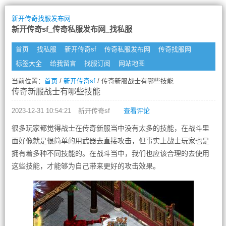
新开传奇找服发布网
新开传奇sf_传奇私服发布网_找私服
首页
找私服
新开传奇sf
传奇私服发布网
传奇找服网
标签大全
给我留言
找服订阅
网站地图
当前位置：
首页
/
新开传奇sf
/ 传奇新服战士有哪些技能
传奇新服战士有哪些技能
2023-12-31 10:54:21
新开传奇sf
查看评论
很多玩家都觉得战士在传奇新服当中没有太多的技能，在战斗里
面好像就是很简单的用武器去直接攻击，但事实上战士玩家也是
拥有着多种不同技能的。在战斗当中，我们也应该合理的去使用
这些技能，才能够为自己带来更好的攻击效果。