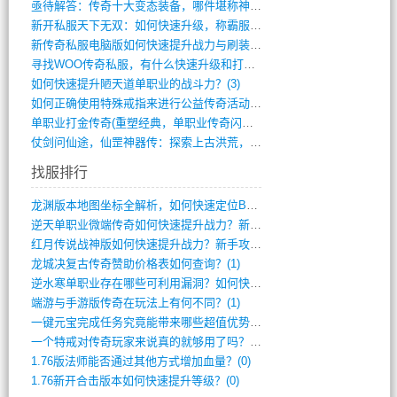
亟待解答：传奇十大变态装备，哪件堪称神器(347)
新开私服天下无双：如何快速升级，称霸服务(681)
新传奇私服电脑版如何快速提升战力与刷装备(835)
寻找WOO传奇私服，有什么快速升级和打宝(864)
如何快速提升陋天道单职业的战斗力？(3)
如何正确使用特殊戒指来进行公益传奇活动？(10)
单职业打金传奇(重塑经典，单职业传奇闪耀(10)
仗剑问仙途，仙罡神器传：探索上古洪荒，揭(813)
找服排行
龙渊版本地图坐标全解析，如何快速定位BO(3)
逆天单职业微端传奇如何快速提升战力？新手(2)
红月传说战神版如何快速提升战力？新手攻略(2)
龙城决复古传奇赞助价格表如何查询？(1)
逆水寒单职业存在哪些可利用漏洞？如何快速(1)
端游与手游版传奇在玩法上有何不同？(1)
一键元宝完成任务究竟能带来哪些超值优势？(0)
一个特戒对传奇玩家来说真的就够用了吗？(0)
1.76版法师能否通过其他方式增加血量？(0)
1.76新开合击版本如何快速提升等级？(0)