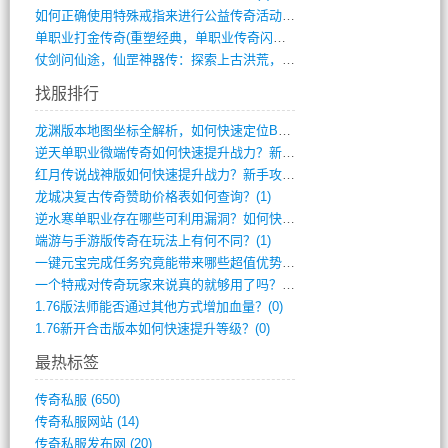
如何正确使用特殊戒指来进行公益传奇活动？(10)
单职业打金传奇(重塑经典，单职业传奇闪耀(10)
仗剑问仙途，仙罡神器传：探索上古洪荒，揭(813)
找服排行
龙渊版本地图坐标全解析，如何快速定位BO(3)
逆天单职业微端传奇如何快速提升战力？新手(2)
红月传说战神版如何快速提升战力？新手攻略(2)
龙城决复古传奇赞助价格表如何查询？(1)
逆水寒单职业存在哪些可利用漏洞？如何快速(1)
端游与手游版传奇在玩法上有何不同？(1)
一键元宝完成任务究竟能带来哪些超值优势？(0)
一个特戒对传奇玩家来说真的就够用了吗？(0)
1.76版法师能否通过其他方式增加血量？(0)
1.76新开合击版本如何快速提升等级？(0)
最热标签
传奇私服
(650)
传奇私服网站
(14)
传奇私服发布网
(20)