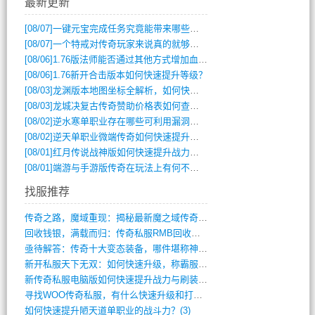
最新更新
[08/07]
一键元宝完成任务究竟能带来哪些超值优势？
[08/07]
一个特戒对传奇玩家来说真的就够用了吗？
[08/06]
1.76版法师能否通过其他方式增加血量？
[08/06]
1.76新开合击版本如何快速提升等级？
[08/03]
龙渊版本地图坐标全解析，如何快速定位BOSS位置？
[08/03]
龙城决复古传奇赞助价格表如何查询？
[08/02]
逆水寒单职业存在哪些可利用漏洞？如何快速提升战力？
[08/02]
逆天单职业微端传奇如何快速提升战力？新手必看攻略
[08/01]
红月传说战神版如何快速提升战力？新手攻略全解析？
[08/01]
端游与手游版传奇在玩法上有何不同？
找服推荐
传奇之路，魔域重现：揭秘最新魔之域传奇攻(712)
回收钱银，满载而归：传奇私服RMB回收装(548)
亟待解答：传奇十大变态装备，哪件堪称神器(347)
新开私服天下无双：如何快速升级，称霸服务(681)
新传奇私服电脑版如何快速提升战力与刷装备(835)
寻找WOO传奇私服，有什么快速升级和打宝(864)
如何快速提升陋天道单职业的战斗力？(3)