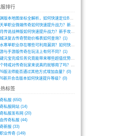
找服排行
龙渊版本地图坐标全解析，如何快速定位BO(3)
逆天单职业微端传奇如何快速提升战力？新手(2)
红月传说战神版如何快速提升战力？新手攻略(2)
城决复古传奇赞助价格表如何查询？(1)
逆水寒单职业存在哪些可利用漏洞？如何快速(1)
游与手游版传奇在玩法上有何不同？(1)
一键元宝完成任务究竟能带来哪些超值优势？(0)
一个特戒对传奇玩家来说真的就够用了吗？(0)
.76版法师能否通过其他方式增加血量？(0)
.76新开合击版本如何快速提升等级？(0)
最热标签
奇私服
(650)
奇私服网站
(14)
奇私服发布网
(20)
血传奇私服
(44)
奇新服
(33)
职业传奇
(149)