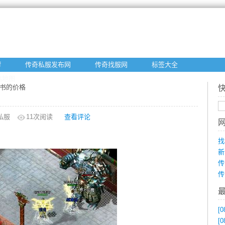
f
传奇私服发布网
传奇找服网
标签大全
站地图
能书的价格
私服
11
次阅读
查看评论
找
新
传
传
[0
[0