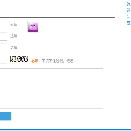
复
迷
1
变
必填
选填
选填
必填
，不填不让过哦，嘻嘻。