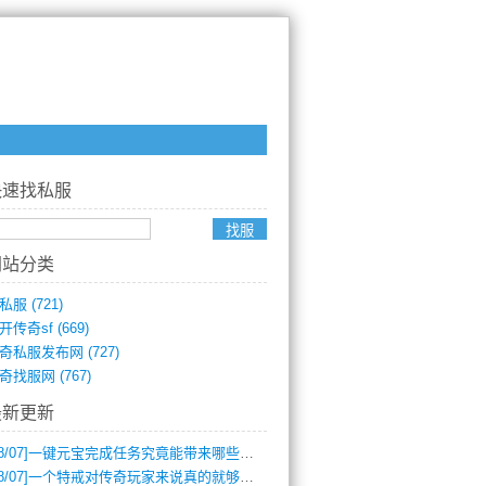
快速找私服
网站分类
私服
(721)
开传奇sf
(669)
奇私服发布网
(727)
奇找服网
(767)
最新更新
8/07]
一键元宝完成任务究竟能带来哪些超值优势？
8/07]
一个特戒对传奇玩家来说真的就够用了吗？