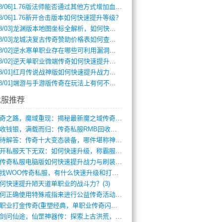
8/06]
1.76版法师能否通过其他方式增加血量？
8/06]
1.76新开合击版本如何快速提升等级？
8/03]
龙渊版本地图坐标全解析，如何快速定位BOSS位置？
8/03]
龙城决复古传奇赞助价格表如何查询？
8/02]
逆水寒单职业存在哪些可利用漏洞？如何快速提升战力？
8/02]
逆天单职业微端传奇如何快速提升战力？新手必看攻略
8/01]
红月传说战神版如何快速提升战力？新手攻略全解析？
8/01]
端游与手游版传奇在玩法上有何不同？
找服推荐
传奇之路，魔域重现：揭秘最新魔之域传奇攻(712)
回收钱银，满载而归：传奇私服RMB回收装(548)
亟待解答：传奇十大变态装备，哪件堪称神器(347)
新开私服天下无双：如何快速升级，称霸服务(681)
新传奇私服电脑版如何快速提升战力与刷装备(835)
寻找WOO传奇私服，有什么快速升级和打宝(864)
何快速提升陋天道单职业的战斗力？(3)
如何正确使用特殊戒指来进行公益传奇活动？(10)
单职业打金传奇(重塑经典，单职业传奇闪耀(10)
仗剑问仙途，仙罡神器传：探索上古洪荒，揭(813)