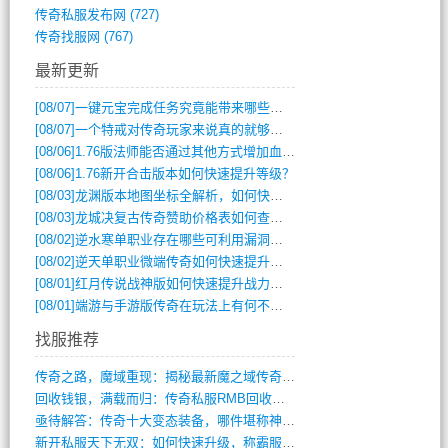
传奇私服发布网
(727)
传奇找服网
(767)
最新更新
[08/07]
一键元宝完成任务究竟能带来哪些超值优势？
[08/07]
一个特戒对传奇玩家来说真的就够用了吗？
[08/06]
1.76版法师能否通过其他方式增加血量？
[08/06]
1.76新开合击版本如何快速提升等级？
[08/03]
龙渊版本地图坐标全解析，如何快速定位BOSS位置？
[08/03]
龙城决复古传奇赞助价格表如何查询？
[08/02]
逆水寒单职业存在哪些可利用漏洞？如何快速提升战力？
[08/02]
逆天单职业微端传奇如何快速提升战力？新手必看攻略
[08/01]
红月传说战神版如何快速提升战力？新手攻略全解析？
[08/01]
端游与手游版传奇在玩法上有何不同？
找服推荐
传奇之路，魔域重现：揭秘最新魔之域传奇攻(712)
回收钱银，满载而归：传奇私服RMB回收装(548)
亟待解答：传奇十大变态装备，哪件堪称神器(347)
新开私服天下无双：如何快速升级，称霸服务(681)