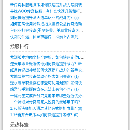
新传奇私服电脑版如何快速提升战力与刷装备(835)
寻找WOO传奇私服，有什么快速升级和打宝(864)
如何快速提升陋天道单职业的战斗力？(3)
如何正确使用特殊戒指来进行公益传奇活动？(10)
单职业打金传奇(重塑经典，单职业传奇闪耀(10)
仗剑问仙途，仙罡神器传：探索上古洪荒，揭(813)
找服排行
龙渊版本地图坐标全解析，如何快速定位BO(3)
逆天单职业微端传奇如何快速提升战力？新手(2)
红月传说战神版如何快速提升战力？新手攻略(2)
龙城决复古传奇赞助价格表如何查询？(1)
逆水寒单职业存在哪些可利用漏洞？如何快速(1)
端游与手游版传奇在玩法上有何不同？(1)
一键元宝完成任务究竟能带来哪些超值优势？(0)
一个特戒对传奇玩家来说真的就够用了吗？(0)
1.76版法师能否通过其他方式增加血量？(0)
1.76新开合击版本如何快速提升等级？(0)
最热标签