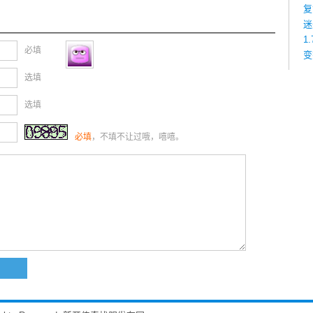
复
迷
1
必填
变
选填
选填
必填
，不填不让过哦，嘻嘻。