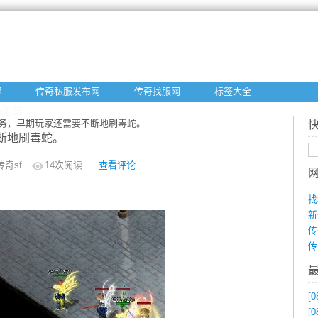
f
传奇私服发布网
传奇找服网
标签大全
站地图
任务，早期玩家还需要不断地刷毒蛇。
断地刷毒蛇。
奇sf
14
次阅读
查看评论
找
新
传
传
[0
[0