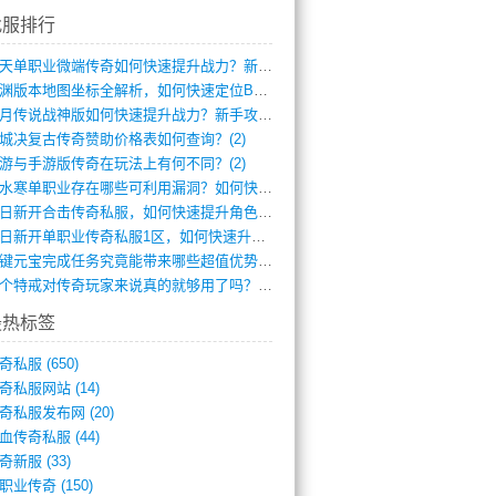
找服排行
逆天单职业微端传奇如何快速提升战力？新手(4)
龙渊版本地图坐标全解析，如何快速定位BO(3)
红月传说战神版如何快速提升战力？新手攻略(3)
城决复古传奇赞助价格表如何查询？(2)
游与手游版传奇在玩法上有何不同？(2)
逆水寒单职业存在哪些可利用漏洞？如何快速(1)
今日新开合击传奇私服，如何快速提升角色战(0)
今日新开单职业传奇私服1区，如何快速升级(0)
一键元宝完成任务究竟能带来哪些超值优势？(0)
一个特戒对传奇玩家来说真的就够用了吗？(0)
最热标签
奇私服
(650)
奇私服网站
(14)
奇私服发布网
(20)
血传奇私服
(44)
奇新服
(33)
职业传奇
(150)