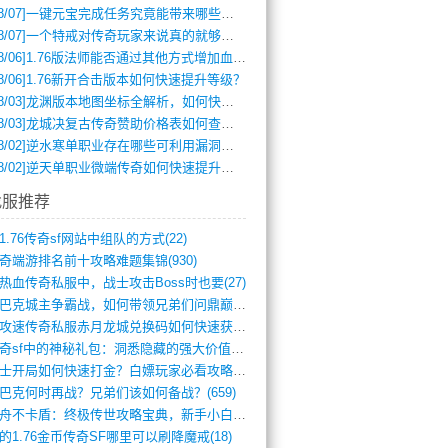
8/07]
一键元宝完成任务究竟能带来哪些超值优势？
8/07]
一个特戒对传奇玩家来说真的就够用了吗？
8/06]
1.76版法师能否通过其他方式增加血量？
8/06]
1.76新开合击版本如何快速提升等级？
8/03]
龙渊版本地图坐标全解析，如何快速定位BOSS位置？
8/03]
龙城决复古传奇赞助价格表如何查询？
8/02]
逆水寒单职业存在哪些可利用漏洞？如何快速提升战力？
8/02]
逆天单职业微端传奇如何快速提升战力？新手必看攻略
找服推荐
1.76传奇sf网站中组队的方式(22)
奇端游排名前十攻略难题集锦(930)
热血传奇私服中，战士攻击Boss时也要(27)
沙巴克城主争霸战，如何带领兄弟们问鼎巅峰(565)
满攻速传奇私服赤月龙城兑换码如何快速获取(676)
传奇sf中的神秘礼包：洞悉隐藏的强大价值(427)
道士开局如何快速打金？白嫖玩家必看攻略(5)
巴克何时再战？兄弟们该如何备战？(659)
方舟不卡盾：终极传世攻略宝典，新手小白逆(495)
的1.76金币传奇SF哪里可以刷降魔戒(18)