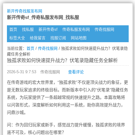
新开传奇找服发布网
新开传奇sf_传奇私服发布网_找私服
首页
找私服
新开传奇sf
传奇私服发布网
传奇找服网
标签大全
给我留言
找服订阅
网站地图
当前位置：
首页
/
传奇找服网
/ 独孤求败如何快速提升战力？伏笔录隐
藏任务全解析
独孤求败如何快速提升战力？伏笔录隐藏任务全解析
2026-5-31 9:7:53
传奇找服网
查看评论
在传奇游戏的宏大世界里，“独孤求败”不仅是顶尖战力的象征，更
是无数玩家追求的终极目标。而新版本中引入的“伏笔录”隐藏任务
系统，为玩家提供了一条超越常规的快速提升之路。本篇攻略将
以问答形式，深度解析如何利用这一系统，助你高效提升战力，
问鼎沙城。
问：作为回归玩家或新手，感觉战力提升缓慢，独孤求败的境界
遥不可及，核心问题出在哪里？