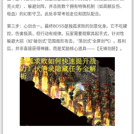
亮火炬）、躲避剑阵，并击败数个拥有特殊机制（如高额反伤、
吸血）的幻影守卫。此处非常考验走位和团队配合。
第三步：心剑合一。最终BOSS是独孤求败的剑意化身。它不吃硬
控，伤害极高，但行动有规律。玩家需要观察其起手式，针对性
躲避大招（如“破剑式”范围扇形攻击，“荡剑式”全屏剑气）。胜利
后，并非直接获得神器，而是奖励核心道具——【无锋剑胚】。