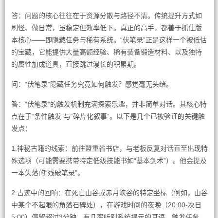
答：问题的核心往往在于资源分散与路径不清。传统提升方式如
刷怪、做日常，虽稳定但效率低下。真正的高手，都善于抓住版
本核心——即隐藏任务与稀有系统。“伏笔录”正是这样一个被低估
的宝藏，它能提供大量高额经验、稀有装备锻造材料、以及独特
的属性加成道具，直接跳过漫长的积累期。
问：“伏笔录”隐藏任务究竟如何触发？感觉毫无头绪。
答：“伏笔录”的触发机制充满探索乐趣，并非简单对话。其核心特
点在于“条件触发”与“碎片化叙事”。以下是几个已被验证的关键触
发点：
1.神秘古籍的线索：前往盟重省书店，与老板反复对话直至出现特
殊选项（可能需要携带特定低级技能书如“基本剑术”）。他会提及
一本失落的“残破笔录”。
2.古迹中的回响：在死亡山谷或赤月峡谷的特定坐标（例如，山谷
中某个不起眼的角落石碑处），在游戏时间的夜晚（20:00-次日
5:00）停留超过3分钟，有几率听到系统提示的耳语，触发任务