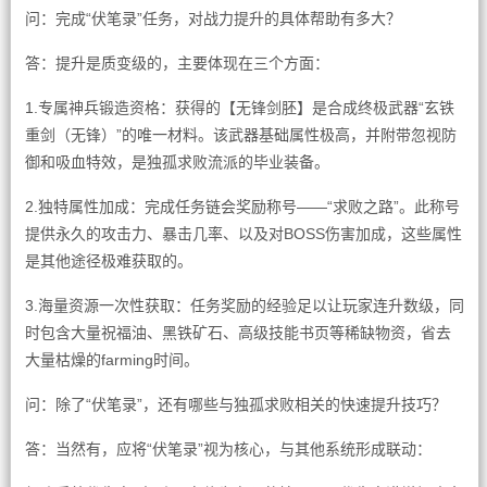
问：完成“伏笔录”任务，对战力提升的具体帮助有多大？
答：提升是质变级的，主要体现在三个方面：
1.专属神兵锻造资格：获得的【无锋剑胚】是合成终极武器“玄铁
重剑（无锋）”的唯一材料。该武器基础属性极高，并附带忽视防
御和吸血特效，是独孤求败流派的毕业装备。
2.独特属性加成：完成任务链会奖励称号——“求败之路”。此称号
提供永久的攻击力、暴击几率、以及对BOSS伤害加成，这些属性
是其他途径极难获取的。
3.海量资源一次性获取：任务奖励的经验足以让玩家连升数级，同
时包含大量祝福油、黑铁矿石、高级技能书页等稀缺物资，省去
大量枯燥的farming时间。
问：除了“伏笔录”，还有哪些与独孤求败相关的快速提升技巧？
答：当然有，应将“伏笔录”视为核心，与其他系统形成联动：