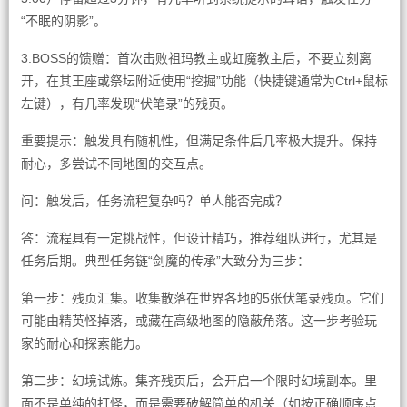
“不眠的阴影”。
3.BOSS的馈赠：首次击败祖玛教主或虹魔教主后，不要立刻离
开，在其王座或祭坛附近使用“挖掘”功能（快捷键通常为Ctrl+鼠标
左键），有几率发现“伏笔录”的残页。
重要提示：触发具有随机性，但满足条件后几率极大提升。保持
耐心，多尝试不同地图的交互点。
问：触发后，任务流程复杂吗？单人能否完成？
答：流程具有一定挑战性，但设计精巧，推荐组队进行，尤其是
任务后期。典型任务链“剑魔的传承”大致分为三步：
第一步：残页汇集。收集散落在世界各地的5张伏笔录残页。它们
可能由精英怪掉落，或藏在高级地图的隐蔽角落。这一步考验玩
家的耐心和探索能力。
第二步：幻境试炼。集齐残页后，会开启一个限时幻境副本。里
面不是单纯的打怪，而是需要破解简单的机关（如按正确顺序点