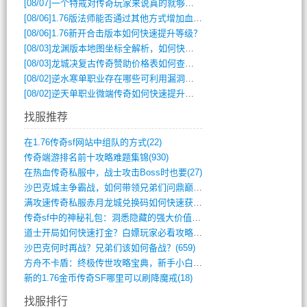
[08/07]
一个特戒对传奇玩家来说真的就够用了吗？
[08/06]
1.76版法师能否通过其他方式增加血量？
[08/06]
1.76新开合击版本如何快速提升等级？
[08/03]
龙渊版本地图坐标全解析，如何快速定位BOSS位置？
[08/03]
龙城决复古传奇赞助价格表如何查询？
[08/02]
逆水寒单职业存在哪些可利用漏洞？如何快速提升战力？
[08/02]
逆天单职业微端传奇如何快速提升战力？新手必看攻略
找服推荐
在1.76传奇sf网站中组队的方式(22)
传奇端游排名前十攻略难题集锦(930)
在热血传奇私服中，战士攻击Boss时也要(27)
沙巴克城主争霸战，如何带领兄弟们问鼎巅峰(565)
满攻速传奇私服赤月龙城兑换码如何快速获取(676)
传奇sf中的神秘礼包：洞悉隐藏的强大价值(427)
道士开局如何快速打金？白嫖玩家必看攻略(5)
沙巴克何时再战？兄弟们该如何备战？(659)
方舟不卡盾：终极传世攻略宝典，新手小白逆(495)
新的1.76金币传奇SF哪里可以刷降魔戒(18)
找服排行