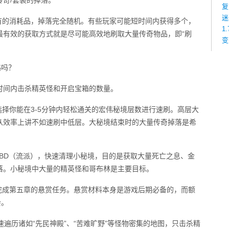
奇/套装的掉落。
复
迷
有的消耗品，掉落完全随机。有些玩家可能短时间内获得多个，
1
最有效的获取方式就是尽可能高效地刷取大量传奇物品，即“刷
变
略吗？
时间内击杀精英怪和开启宝箱的数量。
选择你能在3-5分钟内轻松通关的宏伟秘境层数进行速刷。高层大
从效率上讲不如速刷中低层。大秘境结束时的大量传奇掉落是希
速刷BD（流派），快速清理小秘境，目的是获取大量死亡之息、金
落。小秘境中大量的精英怪和哥布林是主要目标。
完成第五章的悬赏任务。悬赏材料本身是游戏后期必备的，而额
会。
快速遍历诸如“先民神殿”、“苦难旷野”等怪物密集的地图，只击杀精