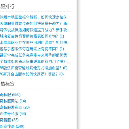
找服排行
龙渊版本地图坐标全解析，如何快速定位BO(3)
逆天单职业微端传奇如何快速提升战力？新手(2)
红月传说战神版如何快速提升战力？新手攻略(2)
城决复古传奇赞助价格表如何查询？(1)
逆水寒单职业存在哪些可利用漏洞？如何快速(1)
游与手游版传奇在玩法上有何不同？(1)
一键元宝完成任务究竟能带来哪些超值优势？(0)
一个特戒对传奇玩家来说真的就够用了吗？(0)
.76版法师能否通过其他方式增加血量？(0)
.76新开合击版本如何快速提升等级？(0)
最热标签
奇私服
(650)
奇私服网站
(14)
奇私服发布网
(20)
血传奇私服
(44)
奇新服
(33)
职业传奇
(149)