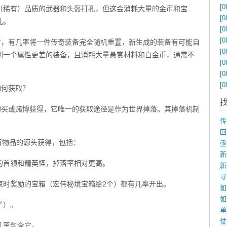
[0
（稀有）品质的武器和头盔打孔，但这会消耗大量的金币和宝
[0
孔。
[0
[0
方，有几率将一件传奇装备完全随机重置，新生成的装备有可能自
[0
到一个属性更差的装备，且消耗大量悬赏材料和白金币，通常不
[0
[0
[0
如何获取？
购买或赌博获得，它唯一的获取途径是作为世界掉落。其掉落机制
奇物品的源头获得，包括：
的首领和精英怪，掉落率相对更高。
束时奖励的宝箱（宏伟秘境宝箱给2个）都有几率开出。
如
子）。
几率包含它。