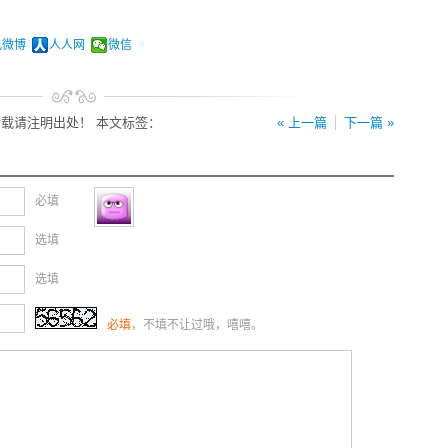
讯微博
人人网
微信
载请注明出处！ 本文标签：
« 上一篇
下一篇 »
必填
选填
选填
必填
，不填不让过哦，嘻嘻。