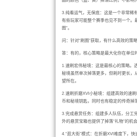
品的颜色（蓝、黄）掉落比例，不影响传
3.纯看运气，无保底：这是一个非常稀
有些玩家可能整个赛季也见不到一个。
图”。
问：针对“刷图”获取，有什么高效的策
答：有的，核心策略是最大化你在单位
1.速刷宏伟秘境：这是最核心的策略。
秘境虽然单次掉落更多，但耗时更长，
望所在。
2.速刷折磨XVI小秘境：组建高效的
币和秘境钥匙，同时也有稳定的传奇掉
3.完成悬赏任务：组建多人队伍，分工
外的悬赏宝箱也提供了掉落“礼物”的机
4.“逛大街”模式：在折磨XVI难度下，