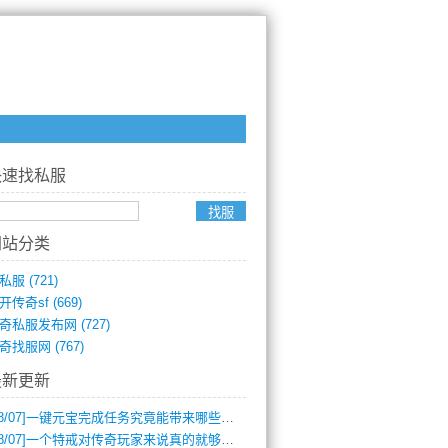
快速找私服
网站分类
私服
(721)
开传奇sf
(669)
奇私服发布网
(727)
奇找服网
(767)
最新更新
8/07]
一键元宝完成任务究竟能带来哪些超值优势？
8/07]
一个特戒对传奇玩家来说真的就够用了吗？