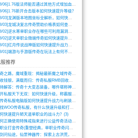
8/06]
1.76版法师能否通过其他方式增加血量？
8/06]
1.76新开合击版本如何快速提升等级？
8/03]
龙渊版本地图坐标全解析，如何快速定位BOSS位置？
8/03]
龙城决复古传奇赞助价格表如何查询？
8/02]
逆水寒单职业存在哪些可利用漏洞？如何快速提升战力？
8/02]
逆天单职业微端传奇如何快速提升战力？新手必看攻略
8/01]
红月传说战神版如何快速提升战力？新手攻略全解析？
8/01]
端游与手游版传奇在玩法上有何不同？
找服推荐
传奇之路，魔域重现：揭秘最新魔之域传奇攻(712)
回收钱银，满载而归：传奇私服RMB回收装(548)
亟待解答：传奇十大变态装备，哪件堪称神器(347)
新开私服天下无双：如何快速升级，称霸服务(681)
新传奇私服电脑版如何快速提升战力与刷装备(835)
寻找WOO传奇私服，有什么快速升级和打宝(864)
何快速提升陋天道单职业的战斗力？(3)
如何正确使用特殊戒指来进行公益传奇活动？(10)
单职业打金传奇(重塑经典，单职业传奇闪耀(10)
仗剑问仙途，仙罡神器传：探索上古洪荒，揭(813)