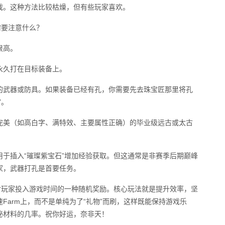
戏。这种方法比较枯燥，但有些玩家喜欢。
需要注意什么？
很高。
永久打在目标装备上。
的武器或防具。如果装备已经有孔，你需要先去珠宝匠那里将孔
”。
完美（如高白字、满特效、主要属性正确）的毕业级远古或太古
于插入“璀璨紫宝石”增加经验获取。但这通常是非赛季后期巅峰
家，武器打孔是首要任务。
对玩家投入游戏时间的一种随机奖励。核心玩法就是提升效率，坚
Farm上，而不是单纯为了“礼物”而刷，这样既能保持游戏乐
秘材料的几率。祝你好运，奈非天！