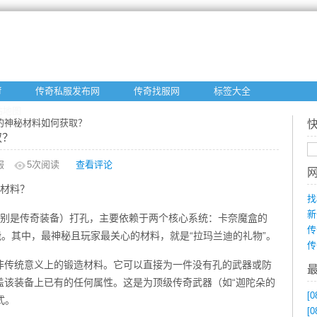
f
传奇私服发布网
传奇找服网
标签大全
站地图
务的神秘材料如何获取？
取？
服
5
次阅读
查看评论
键材料？
找
新
特别是传奇装备）打孔，主要依赖于两个核心系统：卡奈魔盒的
传
能。其中，最神秘且玩家最关心的材料，就是“拉玛兰迪的礼物”。
传
非传统意义上的锻造材料。它可以直接为一件没有孔的武器或防
盖该装备上已有的任何属性。这是为顶级传奇武器（如“迦陀朵的
[0
式。
[0