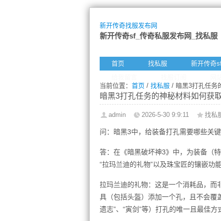
新开传奇找服发布网
新开传奇sf_传奇私服发布网_找私服
首页
找私服
新开传奇s
给我留言
找服订阅
网
当前位置：
首页
/
找私服
/ 暗黑3打孔任
暗黑3打孔任务的神秘材料如何获
admin
2026-5-30 9:9:11
找私
问：暗黑3中，给装备打孔需要哪些关
答：在《暗黑破坏神3》中，为装备（
“拉玛兰迪的礼物”以及珠宝匠的镶嵌功
拉玛兰迪的礼物：这是一个消耗品，而
具（包括头盔）添加一个孔，且不会覆
遗志”、“寅剑”等）打孔的唯一且最佳方