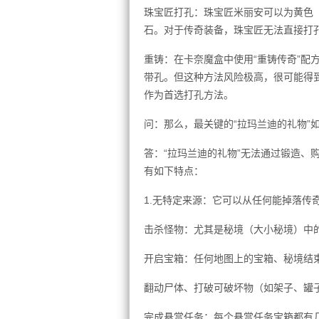
珠宝匠打孔：珠宝匠米丽安可以为黄色
石。对于传奇装备，珠宝匠无法直接打
重铸：在卡奈魔盒中使用“重铸传奇”配
带孔。但这种方法风险极高，很可能得
作为首选打孔方法。
问：那么，最关键的“拉玛兰迪的礼物”
答：“拉玛兰迪的礼物”无法通过锻造、
有如下特点：
1.无特定来源：它可以从任何能掉落传
击杀怪物：尤其是秘境（大小秘境）中
开启宝箱：任何地图上的宝箱、秘境结
翻动尸体、打破可破坏物（如架子、罐
完成悬赏任务：每个悬赏任务宝箱都有