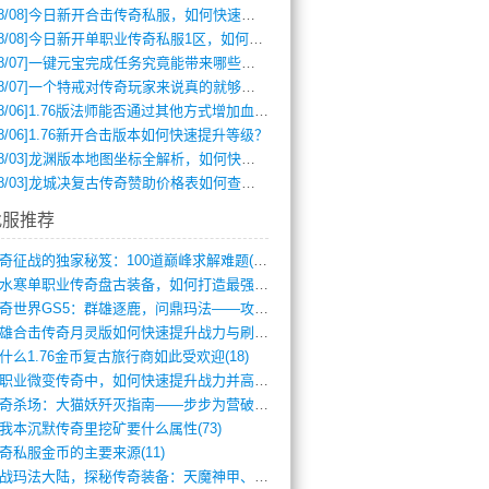
8/08]
今日新开合击传奇私服，如何快速提升角色战力？
8/08]
今日新开单职业传奇私服1区，如何快速升级与获取顶级装备？
8/07]
一键元宝完成任务究竟能带来哪些超值优势？
8/07]
一个特戒对传奇玩家来说真的就够用了吗？
8/06]
1.76版法师能否通过其他方式增加血量？
8/06]
1.76新开合击版本如何快速提升等级？
8/03]
龙渊版本地图坐标全解析，如何快速定位BOSS位置？
8/03]
龙城决复古传奇赞助价格表如何查询？
找服推荐
传奇征战的独家秘笈：100道巅峰求解难题(366)
逆水寒单职业传奇盘古装备，如何打造最强战(491)
传奇世界GS5：群雄逐鹿，问鼎玛法——攻(626)
英雄合击传奇月灵版如何快速提升战力与刷装(381)
什么1.76金币复古旅行商如此受欢迎(18)
单职业微变传奇中，如何快速提升战力并高效(5)
传奇杀场：大猫妖歼灭指南——步步为营破强(347)
我本沉默传奇里挖矿要什么属性(73)
奇私服金币的主要来源(11)
征战玛法大陆，探秘传奇装备：天魔神甲、屠(870)