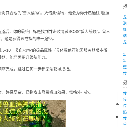
将其合成为“兽人信物”。凭借此信物，他会为你开启通往“吸血
道后，你的最终目标是找到并击败隐藏BOSS“兽人统领”。兽人
端
”。这是获得该戒指的唯一途径。
龙
击5-10，吸血+3%”的极品属性（具体数值可能因服务器版本微
1
神器，能显著提升续航能力。
1
顺序完成，跳过任何一步都无法获得戒指。
传
？
宫，路径复杂，怪物攻击附带吸血效果，需格外小心。
传
传
传
热
传
单