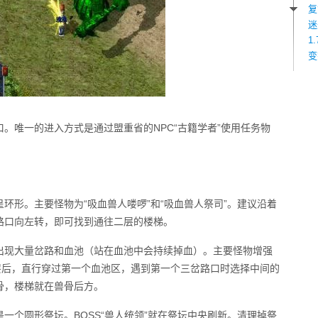
复
迷
1
变
。唯一的进入方式是通过盟重省的NPC“古籍学者”使用任务物
环形。主要怪物为“吸血兽人喽啰”和“吸血兽人祭司”。建议沿着
路口向左转，即可找到通往二层的楼梯。
出现大量岔路和血池（站在血池中会持续掉血）。主要怪物增强
层后，直行穿过第一个血池区，遇到第一个三岔路口时选择中间的
骨，楼梯就在兽骨后方。
一个圆形祭坛。BOSS“兽人统领”就在祭坛中央刷新。清理掉祭