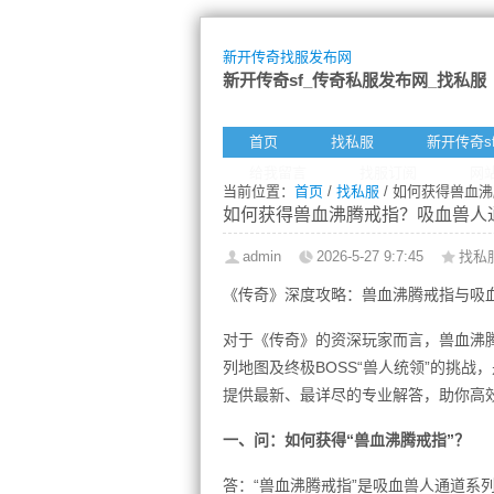
新开传奇找服发布网
新开传奇sf_传奇私服发布网_找私服
首页
找私服
新开传奇s
给我留言
找服订阅
网
当前位置：
首页
/
找私服
/ 如何获得兽血
如何获得兽血沸腾戒指？吸血兽人
admin
2026-5-27 9:7:45
找私
《传奇》深度攻略：兽血沸腾戒指与吸
对于《传奇》的资深玩家而言，兽血沸腾
列地图及终极BOSS“兽人统领”的挑
提供最新、最详尽的专业解答，助你高
一、问：如何获得“兽血沸腾戒指”？
答：“兽血沸腾戒指”是吸血兽人通道系