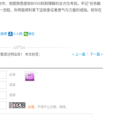
作、地图熟悉度和BOSS机制理解的全方位考验。牢记“任务触
这一流程，你将能顺利拿下这枚象征着勇气与力量的戒指。祝你在
讯微博
人人网
微信
载请注明出处！ 本文标签：
« 上一篇
下一篇 »
必填
选填
选填
必填
，不填不让过哦，嘻嘻。