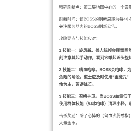
精确刷新点：第三层地图中心的一个圆
刷新时间：该BOSS的刷新周期为每4
关注服务器内的BOSS刷新公告。
攻略要点与技能应对：
1.技能一：旋风斩。兽人统领会挥舞巨
刻注意其起手动作，看到它举起斧头旋
2.技能二：嗜血咆哮。BOSS会咆哮，
危险的阶段。道士应及时使用“困魔咒”
命为主，暂避锋芒。
3.技能三：召唤护卫。当BOSS血量低
使用群体技能（如冰咆哮）清理小怪，避
击杀奖励：除了必掉的【兽血沸腾戒指
大量金币。