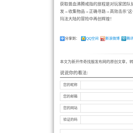
获取兽血沸腾戒指的旅程是对玩家团队协
发→收集物品→正确寻路→高效击杀”
玛法大陆的冒险中再创辉煌！
分享到：
QQ空间
新浪微博
腾
本文为新开传奇找服发布网的原创文章，转
说说你的看法:
您的昵称
您的邮箱
您的网站
验证的码