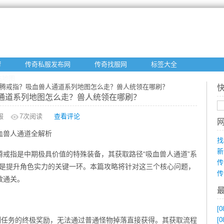
f
传奇私服发布网
传奇找服网
标签大全
站地图
沸腾戒指？吸血兽人通道系列地图怎么走？兽人统领在哪刷？
通道系列地图怎么走？兽人统领在哪刷？
服
7
次阅读
查看评论
血兽人通道全解析
找
新
戒指是中期极具价值的特殊装备，其获取路径“吸血兽人通道”系
传
战，是提升角色实力的关键一环。本篇攻略将针对这三个核心问题，
传
效通关。
[0
列任务的终极奖励，无法通过普通怪物掉落直接获得。其获取流程
[0