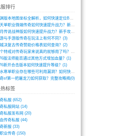
找服排行
龙渊版本地图坐标全解析，如何快速定位BO(4)
逆天单职业微端传奇如何快速提升战力？新手(4)
红月传说战神版如何快速提升战力？新手攻略(3)
游与手游版传奇在玩法上有何不同？(3)
城决复古传奇赞助价格表如何查询？(2)
一个特戒对传奇玩家来说真的就够用了吗？(1)
.76版法师能否通过其他方式增加血量？(1)
.76新开合击版本如何快速提升等级？(1)
逆水寒单职业存在哪些可利用漏洞？如何快速(1)
奇sf第一把屠龙刀如何获取？完整攻略揭(0)
最热标签
奇私服
(652)
奇私服网站
(14)
奇私服发布网
(20)
血传奇私服
(44)
奇新服
(33)
职业传奇
(150)