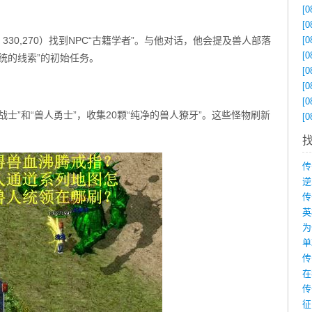
[0
：
[0
30,270）找到NPC“古籍学者”。与他对话，他会提及兽人部落
[0
[0
统的线索”的初始任务。
[0
[0
[0
士”和“兽人勇士”，收集20颗“纯净的兽人獠牙”。这些怪物刷新
[0
为
在
传