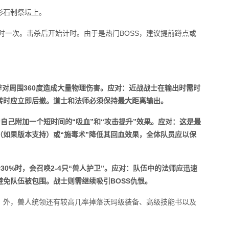
形石制祭坛上。
小时一次。击杀后开始计时。由于是热门BOSS，建议提前蹲点或
斧对周围360度造成大量物理伤害。应对：近战战士在输出时需时
转时应立即后撤。道士和法师必须保持最大距离输出。
为自己附加一个短时间的“吸血”和“攻击提升”效果。应对：这是最
（如果版本支持）或“施毒术”降低其回血效果，全体队员应以保
于30%时，会召唤2-4只“兽人护卫”。应对：队伍中的法师应迅速
免队伍被包围。战士则需继续吸引BOSS仇恨。
】外，兽人统领还有较高几率掉落沃玛级装备、高级技能书以及