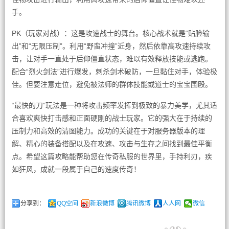
手。
PK（玩家对战）：这是攻速战士的舞台。核心战术就是“贴脸输
出”和“无限压制”。利用“野蛮冲撞”近身，然后依靠高攻速持续攻
击，让对手一直处于后仰僵直状态，难以有效释放技能或逃跑。
配合“烈火剑法”进行爆发，刺杀剑术破防，一旦黏住对手，体验极
佳。但要注意走位，避免被法师的群体技能或道士的宝宝围殴。
“最快的刀”玩法是一种将攻击频率发挥到极致的暴力美学，尤其适
合喜欢爽快打击感和正面硬刚的战士玩家。它的强大在于持续的
压制力和高效的清图能力。成功的关键在于对服务器版本的理
解、精心的装备搭配以及在攻速、攻击与生存之间找到最佳平衡
点。希望这篇攻略能帮助您在传奇私服的世界里，手持利刃，疾
如狂风，成就一段属于自己的速度传奇！
分享到：
QQ空间
新浪微博
腾讯微博
人人网
微信