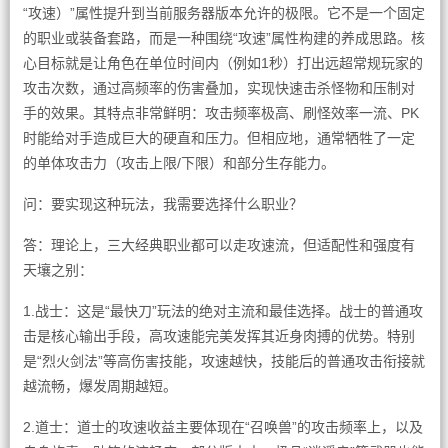
“攻速）”属性提升到当前服务器版本允许的极限。它不是一个固定
的职业或装备套路，而是一种围绕“攻速”属性构建的养成思路。核
心目标就是让角色在单位时间内（例如1秒）打出远超常规玩家的
攻击次数，通过高频率的伤害叠加，实现快速击杀怪物和压制对
手的效果。其特点非常鲜明：攻击频率极高、刷怪效率一流、PK
时能给对手造成巨大的硬直和压力。但相应地，通常牺牲了一定
的单体攻击力（攻击上限/下限）和部分生存能力。
问：要实现这种玩法，我需要选择什么职业？
答：理论上，三大经典职业都可以走攻速流，但适配性和强度有
天壤之别：
1.战士：这是“最快刀”玩法的绝对主流和最佳选择。战士的普通攻
击是核心输出手段，高攻速能完美发挥其近身肉搏的优势。特别
是“烈火剑法”等高伤害技能，攻速越快，技能后的普通攻击衔接就
越流畅，爆发周期越短。
2.道士：道士的攻速收益主要体现在“召唤兽”的攻击频率上，以及