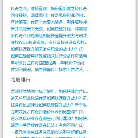
传奇之路，魔域重现：揭秘最新魔之域传奇攻(712)
回收钱银，满载而归：传奇私服RMB回收装(548)
亟待解答：传奇十大变态装备，哪件堪称神器(347)
新开私服天下无双：如何快速升级，称霸服务(681)
新传奇私服电脑版如何快速提升战力与刷装备(835)
寻找WOO传奇私服，有什么快速升级和打宝(864)
如何快速提升陋天道单职业的战斗力？(3)
如何正确使用特殊戒指来进行公益传奇活动？(10)
单职业打金传奇(重塑经典，单职业传奇闪耀(10)
仗剑问仙途，仙罡神器传：探索上古洪荒，揭(813)
找服排行
龙渊版本地图坐标全解析，如何快速定位BO(3)
逆天单职业微端传奇如何快速提升战力？新手(2)
红月传说战神版如何快速提升战力？新手攻略(2)
龙城决复古传奇赞助价格表如何查询？(1)
逆水寒单职业存在哪些可利用漏洞？如何快速(1)
端游与手游版传奇在玩法上有何不同？(1)
一键元宝完成任务究竟能带来哪些超值优势？(0)