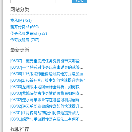
网站分类
找私服
(721)
新开传奇sf
(669)
传奇私服发布网
(727)
传奇找服网
(767)
最新更新
[08/07]
一键元宝完成任务究竟能带来哪些超值优势？
[08/07]
一个特戒对传奇玩家来说真的就够用了吗？
[08/06]
1.76版法师能否通过其他方式增加血量？
[08/06]
1.76新开合击版本如何快速提升等级？
[08/03]
龙渊版本地图坐标全解析，如何快速定位BOSS位置？
[08/03]
龙城决复古传奇赞助价格表如何查询？
[08/02]
逆水寒单职业存在哪些可利用漏洞？如何快速提升战力？
[08/02]
逆天单职业微端传奇如何快速提升战力？新手必看攻略
[08/01]
红月传说战神版如何快速提升战力？新手攻略全解析？
[08/01]
端游与手游版传奇在玩法上有何不同？
找服推荐