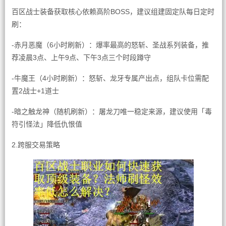
百区战士装备获取核心依赖高阶BOSS，建议组建固定队每日定时
刷：
-赤月恶魔（6小时刷新）：爆率最高的怒斩、圣战系列装备，推
荐凌晨3点、上午9点、下午3点三个时段蹲守
-牛魔王（4小时刷新）：怒斩、龙牙专属产出点，组队卡位需配
置2战士+1道士
-暗之触龙神（随机刷新）：屠龙刀唯一稳定来源，建议使用「毒
符引怪法」降低仇恨值
2.跨服交易策略