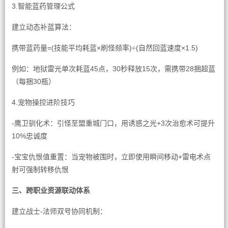
3.智能蓝药管理公式
建立动态补蓝算法：
携带蓝药量=(技能平均耗蓝×刷怪频率)÷(自然回蓝速度×1.5)
例如：地狱雷光单次耗蓝45点，30秒释放15次，需携带28捆超蓝
（每捆30瓶）
4.宠物操控进阶技巧
-鹰卫驯化术：引怪至盟重城门口，用诱惑之光+3次治愈术可提升
10%忠诚度
-宝宝仇恨值重置：当宠物被围时，立即使用瞬间移动+雷电术点
射可强制转移仇恨
三、跨职业资源联动体系
建立战士-法师双号协同机制：