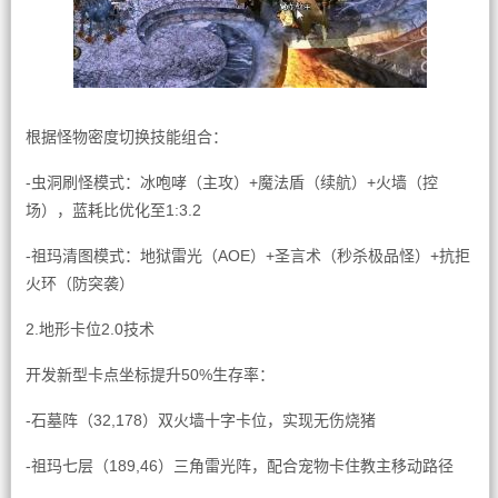
根据怪物密度切换技能组合：
-虫洞刷怪模式：冰咆哮（主攻）+魔法盾（续航）+火墙（控
场），蓝耗比优化至1:3.2
-祖玛清图模式：地狱雷光（AOE）+圣言术（秒杀极品怪）+抗拒
火环（防突袭）
2.地形卡位2.0技术
开发新型卡点坐标提升50%生存率：
-石墓阵（32,178）双火墙十字卡位，实现无伤烧猪
-祖玛七层（189,46）三角雷光阵，配合宠物卡住教主移动路径