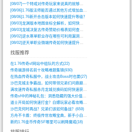
[08/07]
一个特戒对传奇玩家来说真的就够用了吗？
[08/06]
1.76版法师能否通过其他方式增加血量？
[08/06]
1.76新开合击版本如何快速提升等级？
[08/03]
龙渊版本地图坐标全解析，如何快速定位BOSS位置？
[08/03]
龙城决复古传奇赞助价格表如何查询？
[08/02]
逆水寒单职业存在哪些可利用漏洞？如何快速提升战力？
[08/02]
逆天单职业微端传奇如何快速提升战力？新手必看攻略
找服推荐
在1.76传奇sf网站中组队的方式(22)
传奇端游排名前十攻略难题集锦(930)
在热血传奇私服中，战士攻击Boss时也要(27)
沙巴克城主争霸战，如何带领兄弟们问鼎巅峰(565)
满攻速传奇私服赤月龙城兑换码如何快速获取(676)
传奇sf中的神秘礼包：洞悉隐藏的强大价值(427)
道士开局如何快速打金？白嫖玩家必看攻略(5)
沙巴克何时再战？兄弟们该如何备战？(659)
方舟不卡盾：终极传世攻略宝典，新手小白逆(495)
新的1.76金币传奇SF哪里可以刷降魔戒(18)
找服排行