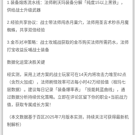
1.装备熔炼流水线：法师刷沃玛装备分解「纯度15以上黑铁」，
供给战士升级武器
2.经验共享协议：战士带法师闯赤月巢穴，法师用圣言术秒杀月魔
蜘蛛，共享双倍经验
3.金币对冲策略：战士攻城战获取的金币购买法师所需药水，法师
打宝收益反哺战士装备
数据化运营决胜关键
经实测，采用上述方案的战士玩家可在14天内将攻击力堆至82点
（含烈火加成），法师刷怪效率可达每小时42万经验值（祖玛七
层数据）。建议每日记录「装备爆率表」「技能耗蓝曲线」，通
过数据分析持续优化策略。立即在评论区留下你的职业+当前战力
值，获取专属成长方案！
（本文数据基于百区2025年7月版本实测，持续关注可获得最新机
制解析）