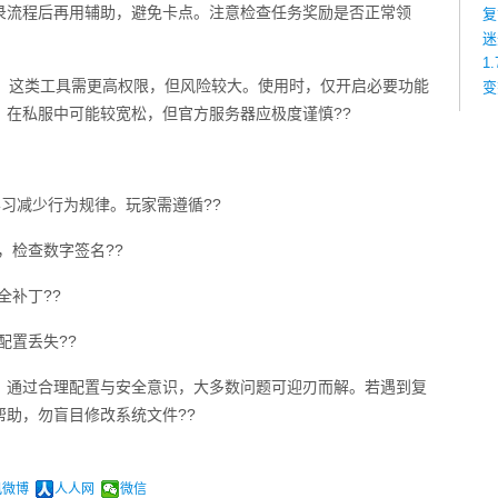
录流程后再用辅助，避免卡点。注意检查任务奖励是否正常领
复
迷
1
避。这类工具需更高权限，但风险较大。使用时，仅开启必要功能
变
。在私服中可能较宽松，但官方服务器应极度谨慎??
学习减少行为规律。玩家需遵循??
，检查数字签名??
全补丁??
配置丢失??
。通过合理配置与安全意识，大多数问题可迎刃而解。若遇到复
助，勿盲目修改系统文件??
讯微博
人人网
微信