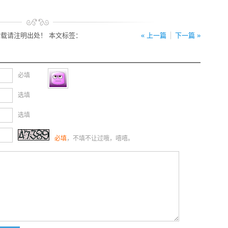
载请注明出处！ 本文标签：
« 上一篇
下一篇 »
必填
选填
选填
必填
，不填不让过哦，嘻嘻。