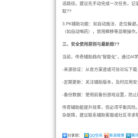
话路径。建议先手动完成一次任务，记
取??
3.PK辅助功能：如自动施法、走位躲
（如自动喝药），禁用瞬移等显眼操作
三、安全使用原则与最新趋??
当前，传奇辅助趋向“智能化”，通过AI
-来源验证：从官方渠道或可信论坛下载
-定期更新：关注辅助版本，及时应用安
-备份数据：使用前备份游戏设置，防止
传奇辅助能提升效率，但必须平衡风险
杂故障，建议联系辅助客服或社区寻求帮
分享到：
QQ空间
新浪微博
腾