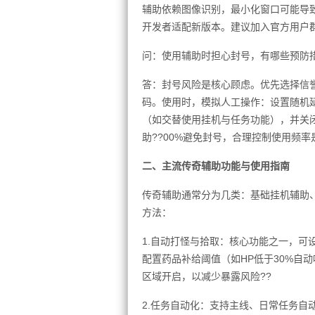
辅助依赖图像识别，最小化窗口可能导
开发者适配新版本。建议加入官方用户群
问：使用辅助时担心封号，有哪些预防
答：封号风险是核心顾虑。优先选择信
码。使用时，模拟人工操作：设置随机
（如交替使用挂机与任务功能），并关
助??00%避免封号，合理控制使用频率
二、主流传奇辅助功能与使用指南
传奇辅助通常分为几类：基础挂机辅助
方法：
1.自动打怪与拾取：核心功能之一，可
配置药品补给阈值（如HP低于30%自
区域开启，以减少暴露风险??
2.任务自动化：支持主线、日常任务自