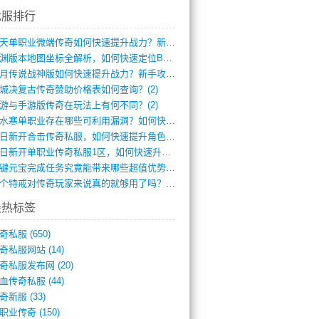
找服排行
逆天单职业微端传奇如何快速提升战力？新手(4)
龙渊版本地图坐标全解析，如何快速定位BO(3)
红月传说战神版如何快速提升战力？新手攻略(3)
城决复古传奇赞助价格表如何查询？(2)
游与手游版传奇在玩法上有何不同？(2)
逆水寒单职业存在哪些可利用漏洞？如何快速(1)
今日新开合击传奇私服，如何快速提升角色战(0)
今日新开单职业传奇私服1区，如何快速升级(0)
一键元宝完成任务究竟能带来哪些超值优势？(0)
一个特戒对传奇玩家来说真的就够用了吗？(0)
最热标签
奇私服
(650)
奇私服网站
(14)
奇私服发布网
(20)
血传奇私服
(44)
奇新服
(33)
职业传奇
(150)