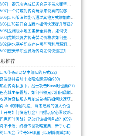
8/07]
一键元宝完成任务究竟能带来哪些超值优势？
8/07]
一个特戒对传奇玩家来说真的就够用了吗？
8/06]
1.76版法师能否通过其他方式增加血量？
8/06]
1.76新开合击版本如何快速提升等级？
8/03]
龙渊版本地图坐标全解析，如何快速定位BOSS位置？
8/03]
龙城决复古传奇赞助价格表如何查询？
8/02]
逆水寒单职业存在哪些可利用漏洞？如何快速提升战力？
8/02]
逆天单职业微端传奇如何快速提升战力？新手必看攻略
找服推荐
1.76传奇sf网站中组队的方式(22)
奇端游排名前十攻略难题集锦(930)
热血传奇私服中，战士攻击Boss时也要(27)
沙巴克城主争霸战，如何带领兄弟们问鼎巅峰(565)
满攻速传奇私服赤月龙城兑换码如何快速获取(676)
传奇sf中的神秘礼包：洞悉隐藏的强大价值(427)
道士开局如何快速打金？白嫖玩家必看攻略(5)
巴克何时再战？兄弟们该如何备战？(659)
方舟不卡盾：终极传世攻略宝典，新手小白逆(495)
的1.76金币传奇SF哪里可以刷降魔戒(18)