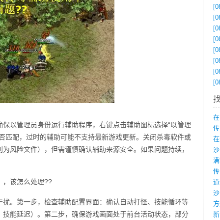
[0
[0
[0
[0
[0
[0
[0
[0
在
确保以管理员身份运行辅助程序，右键点击辅助图标选择“以管理
传
是否匹配，过时的辅助可能不支持最新游戏更新。关闭杀毒软件或
在
判为风险文件），但需谨慎确认辅助来源安全。如果问题持续，
，该怎么处理??
沙
干扰。第一步，检查辅助配置界面：确认自动打怪、技能循环等
、技能延迟）。第二步，确保游戏画面处于前台活动状态，部分
新