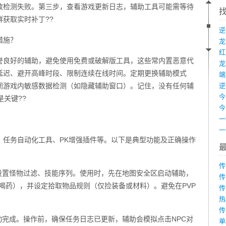
致检测失败。第三步，查看游戏更新日志，辅助工具可能需等待
获取实时补丁??
措施？
誉良好的辅助，避免使用免费或破解版工具，这些常内置恶意代
龙
延迟、避开高峰时段、限制连续在线时间。定期更换辅助模式
端
闭游戏内敏感数据检测（如隐藏辅助窗口）。记住，没有任何辅
是关键??
、任务自动化工具、PK增强插件等。以下是典型功能及正确操作
传
设置怪物过滤、技能序列。使用时，先在地图安全区启动辅助，
传
动喝药），并设定拾取物品规则（仅捡装备或材料）。避免在PVP
传
热
传
动完成。操作前，确保任务日志已更新，辅助会模拟点击NPC对
单