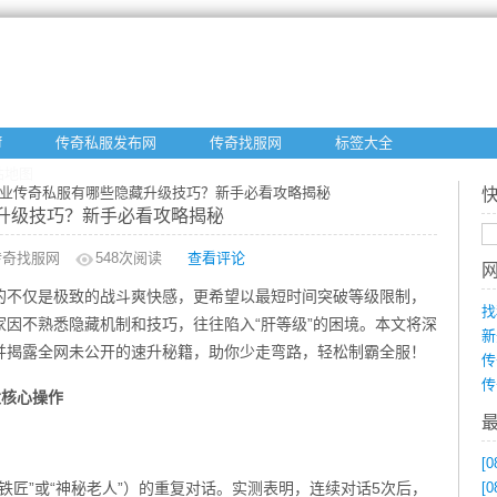
f
传奇私服发布网
传奇找服网
标签大全
站地图
职业传奇私服有哪些隐藏升级技巧？新手必看攻略揭秘
升级技巧？新手必看攻略揭秘
传奇找服网
548
次阅读
查看评论
的不仅是极致的战斗爽快感，更希望以最短时间突破等级限制，
找
因不熟悉隐藏机制和技巧，往往陷入“肝等级”的困境。本文将深
新
并揭露全网未公开的速升秘籍，助你少走弯路，轻松制霸全服！
传
传
大核心操作
[0
浪铁匠”或“神秘老人”）的重复对话。实测表明，连续对话5次后，
[0