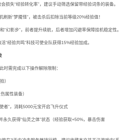
收会损失“经验转化率”，建议手动筛选保留带经验词条的装备。
统会随机刷新“梦魇怪”，被击杀后扣除当前等级20%经验值！
”和“幻影步”，前者提升续航，后者增加闪避率保障挂机稳定性。
活“经验共鸣”科技可使全队获得15%经验加成。
破
，此时需完成以下操作解除限制：
竞拍）
反伤属性装备）
天道使者”，消耗5000元宝开启飞升仪式
并永久获得“仙灵之体”状态（经验获取+50%，暴击伤害