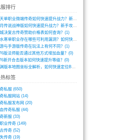
找服排行
逆天单职业微端传奇如何快速提升战力？新手(2)
红月传说战神版如何快速提升战力？新手攻略(2)
城决复古传奇赞助价格表如何查询？(1)
逆水寒单职业存在哪些可利用漏洞？如何快速(1)
游与手游版传奇在玩法上有何不同？(1)
.76版法师能否通过其他方式增加血量？(0)
.76新开合击版本如何快速提升等级？(0)
龙渊版本地图坐标全解析，如何快速定位BO(0)
最热标签
奇私服
(650)
奇私服网站
(14)
奇私服发布网
(20)
血传奇私服
(44)
奇新服
(33)
职业传奇
(149)
古传奇
(52)
失传奇
(19)