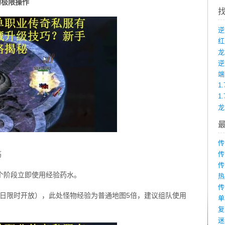
的极限操作
龙
端
1
1
传
荡
传
传
一个阶段立即使用经验药水。
热
传
每日限时开放），此处怪物经验为普通地图5倍，建议组队使用
单
复
迷