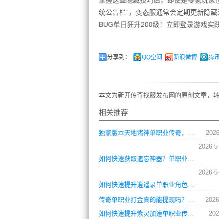
掌握这些隐藏技巧后，即使是零氪玩家
统公告栏”，变态服通常会定期更新隐藏
BUG单日狂升200级！立即登录游戏
分享到：
QQ空间
新浪微博
腾
本文为新开传奇找服发布网的原创文章，转
相关推荐
独家版本天地诸神单职业传奇，如何快速提升战力？
2026
2026-5
如何快速获取遗忘神器？单职业传奇之巅最强装备路线是什么？追寻失落记忆任务卡关了怎么办？
2026-5
如何快速提升逍遥录单职业角色等级？
传奇单职业打金真的能提现吗？这份攻略告诉你答案
2026
如何快速提升紫灵加速单职业传奇的战斗力？
202