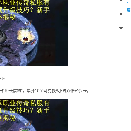
1
变
循环
出“船长信物”，集齐10个可兑换8小时双倍经验卡。