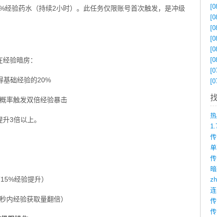
[0
00%经验药水（持续2小时）。此任务仅限账号首次触发，是冲级
[0
[0
[0
[0
在经验暗房：
[0
[0
得基础经验的20%
[0
0%概率触发双倍经验暴击
提升3倍以上。
1
传
带15%经验提升）
z
0秒内经验获取量翻倍）