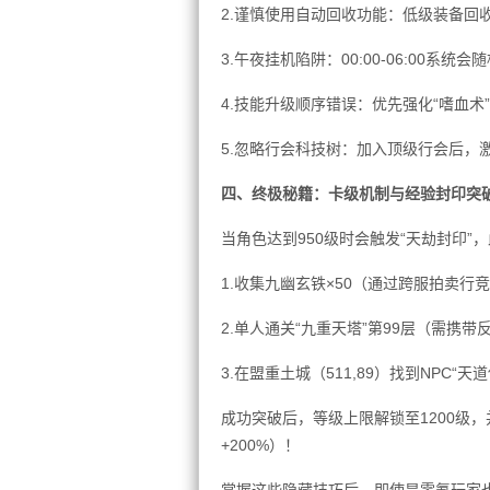
2.谨慎使用自动回收功能：低级装备回
3.午夜挂机陷阱：00:00-06:00系
4.技能升级顺序错误：优先强化“嗜血术
5.忽略行会科技树：加入顶级行会后，激
四、终极秘籍：卡级机制与经验封印突
当角色达到950级时会触发“天劫封印”
1.收集九幽玄铁×50（通过跨服拍卖行
2.单人通关“九重天塔”第99层（需携带
3.在盟重土城（511,89）找到NPC“
成功突破后，等级上限解锁至1200级，
+200%）！