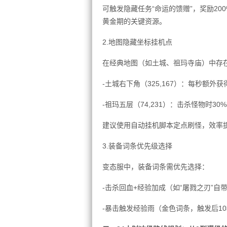
可触发隐藏任务“命运的馈赠”，奖励2
黄金期的关键资源。
2.地图隐藏坐标挂机点
在经典地图（如土城、祖玛寺庙）中存
-土城右下角（325,167）：每秒额外获
-祖玛五层（74,231）：击杀怪物时3
建议使用自动挂机脚本定点刷怪，效率
3.装备词条优先级选择
变态服中，装备词条需优先选择：
-击杀回血+经验加成（如“屠戮之刃”自
-暴击触发经验雨（金色词条，触发后1