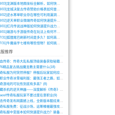
8/03]
龙渊版本地图坐标全解析，如何快速定位BOSS位置？
8/03]
龙城决复古传奇赞助价格表如何查询？
8/02]
逆水寒单职业存在哪些可利用漏洞？如何快速提升战力？
8/02]
逆天单职业微端传奇如何快速提升战力？新手必看攻略
8/01]
红月传说战神版如何快速提升战力？新手攻略全解析？
8/01]
端游与手游版传奇在玩法上有何不同？
7/31]
狐狸尾巴刷新时间是多久？如何高效获取传奇手游中的狐狸尾巴？
7/31]
牛魔庙宇七楼有哪些怪物？如何挑战它们？
找服推荐
热血传奇：传奇大乱私服顶级装备获取秘籍(887)
.76精品复古挑战魔龙教主需要什么(18)
传奇私服为何突然停服？停服后玩家如何应对(744)
单职业传奇冰雪福利版：最强王者之路，如何(659)
奇游戏的可玩性到底有多高？(8)
暗藏杀机的逆天神器——深度解析《传奇》祈(374)
haosf传奇私服玩家不要过度在意职业(9)
连击传奇发布网震撼上线，全新版本酷炫来袭(12)
传奇私服免费：征战沙场，运筹帷幄最强攻城(516)
传奇私服中变版本如何快速提升战力？装备强(1012)