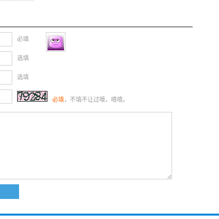
必填
选填
选填
必填
，不填不让过哦，嘻嘻。