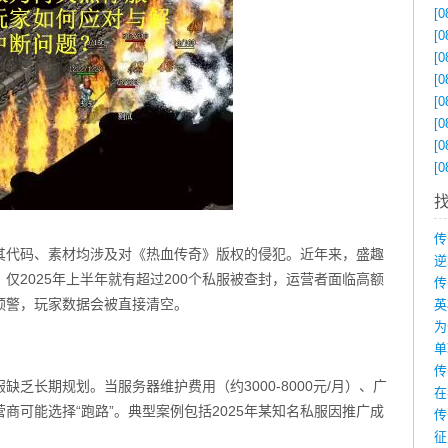
[0
[0
[0
[0
[0
[0
[0
[0
其代码、素材均涉及对《热血传奇》版权的侵犯。近年来，盛趣
仅2025年上半年就有超过200个私服被查封，运营者面临高额
预警，玩家数据会被直接清空。
为
乏长期规划。当服务器维护费用（约3000-8000元/月）、广
在
商可能选择“跑路”。典型案例包括2025年某知名私服因推广成
传