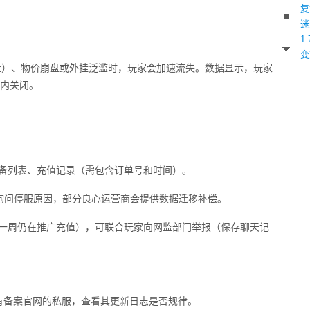
复
迷
1
变
金）、物价崩盘或外挂泛滥时，玩家会加速流失。数据显示，玩家
月内关闭。
装备列表、充值记录（需包含订单号和时间）。
等渠道询问停服原因，部分良心运营商会提供数据迁移补偿。
前一周仍在推广充值），可联合玩家向网监部门举报（保存聊天记
有备案官网的私服，查看其更新日志是否规律。