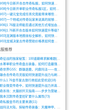
8/08]
今日新开合击传奇私服，如何快速提升角色战力？
8/08]
今日新开单职业传奇私服1区，如何快速升级与获取顶级装备？
8/07]
一键元宝完成任务究竟能带来哪些超值优势？
8/07]
一个特戒对传奇玩家来说真的就够用了吗？
8/06]
1.76版法师能否通过其他方式增加血量？
8/06]
1.76新开合击版本如何快速提升等级？
8/03]
龙渊版本地图坐标全解析，如何快速定位BOSS位置？
8/03]
龙城决复古传奇赞助价格表如何查询？
找服推荐
传奇征战的独家秘笈：100道巅峰求解难题(366)
逆水寒单职业传奇盘古装备，如何打造最强战(491)
传奇世界GS5：群雄逐鹿，问鼎玛法——攻(626)
英雄合击传奇月灵版如何快速提升战力与刷装(381)
什么1.76金币复古旅行商如此受欢迎(18)
单职业微变传奇中，如何快速提升战力并高效(5)
传奇杀场：大猫妖歼灭指南——步步为营破强(347)
我本沉默传奇里挖矿要什么属性(73)
奇私服金币的主要来源(11)
征战玛法大陆，探秘传奇装备：天魔神甲、屠(870)