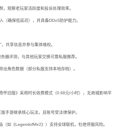
社群，观察老玩家活跃度和投诉处理效率。
接入（确保低延迟），并具备DDoS防护能力。
群”，共享信息并参与集体维权。
布服务器评测，与其他玩家交换可靠私服推荐。
期导出角色数据（部分私服支持本地存档）。
奇怀旧版》采用时长收费模式（0.68元/小时），无商城影响平
等正版手游继承核心玩法，且账号受法律保护。
品（如《LegendofMir2》）支持全球联机，杜绝停服风险。