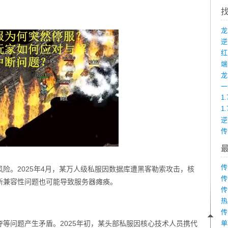
端
龙
1
1
传
传
险。2025年4月，某万人级私服因数据库遭黑客勒索攻击，核
传
新兼容性问题也可能导致服务器瘫痪。
传
热
传
等问题产生矛盾。2025年初，某头部私服因核心技术人员携代
单