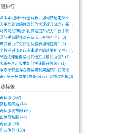
找服排行
龙渊版本地图坐标全解析，如何快速定位BO(4)
逆天单职业微端传奇如何快速提升战力？新手(4)
红月传说战神版如何快速提升战力？新手攻略(3)
游与手游版传奇在玩法上有何不同？(3)
城决复古传奇赞助价格表如何查询？(2)
一个特戒对传奇玩家来说真的就够用了吗？(1)
.76版法师能否通过其他方式增加血量？(1)
.76新开合击版本如何快速提升等级？(1)
逆水寒单职业存在哪些可利用漏洞？如何快速(1)
奇sf第一把屠龙刀如何获取？完整攻略揭(0)
最热标签
奇私服
(652)
奇私服网站
(14)
奇私服发布网
(20)
血传奇私服
(44)
奇新服
(33)
职业传奇
(150)