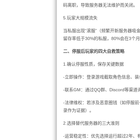
码离职，导致服务器无法维护而关闭。
5.玩家大规模流失
当私服出现“滚服”（频繁开新服务器吸
留存率低于30%的私服，80%会在3个
二、停服后玩家的四大自救策略
1.确认停服性质，保存关键数据
-立即操作：登录游戏截取角色信息、
-联系GM：通过QQ群、Discord
-法律维权：若涉及恶意圈钱（如停服
录作为证据）。
2.选择替代服务器的三大准则
-运营稳定性：优先选择运行超过2年、