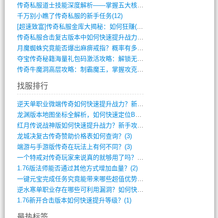
传奇私服道士技能深度解析——掌握五大核心(956)
千万别小瞧了传奇私服的新手任务(12)
[超速致富]传奇私服金库大揭秘：如何狂赚(590)
传奇私服合击复古版本中如何快速提升战力与(917)
月魔蜘蛛究竟能否爆出麻痹戒指？概率有多大(11)
夺宝传奇秘籍海量礼包码激活攻略：解锁无限(587)
传奇牛魔洞高层攻略：制霸魔王，掌握攻克要(12)
找服排行
逆天单职业微端传奇如何快速提升战力？新手(4)
龙渊版本地图坐标全解析，如何快速定位BO(4)
红月传说战神版如何快速提升战力？新手攻略(3)
龙城决复古传奇赞助价格表如何查询？(3)
端游与手游版传奇在玩法上有何不同？(3)
一个特戒对传奇玩家来说真的就够用了吗？(2)
1.76版法师能否通过其他方式增加血量？(2)
一键元宝完成任务究竟能带来哪些超值优势？(1)
逆水寒单职业存在哪些可利用漏洞？如何快速(1)
1.76新开合击版本如何快速提升等级？(1)
最热标签