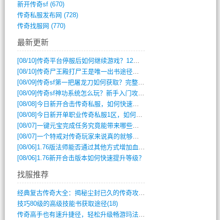
新开传奇sf
(670)
传奇私服发布网
(728)
传奇找服网
(770)
最新更新
[08/10]
传奇平台停服后如何继续游戏？12月6日停服影响攻略吗？
[08/10]
传奇尸王殿打尸王是唯一出书途径吗？
[08/09]
传奇sf第一把屠龙刀如何获取？完整攻略揭秘
[08/09]
传奇sf神功系统怎么玩？新手入门攻略全解析
[08/08]
今日新开合击传奇私服，如何快速提升角色战力？
[08/08]
今日新开单职业传奇私服1区，如何快速升级与获取顶级装备？
[08/07]
一键元宝完成任务究竟能带来哪些超值优势？
[08/07]
一个特戒对传奇玩家来说真的就够用了吗？
[08/06]
1.76版法师能否通过其他方式增加血量？
[08/06]
1.76新开合击版本如何快速提升等级？
找服推荐
经典复古传奇大全：揭秘尘封已久的传奇攻略(348)
技巧80级的高级技能书获取途径(18)
传奇高手也有速升捷径，轻松升级畅游玛法(11)