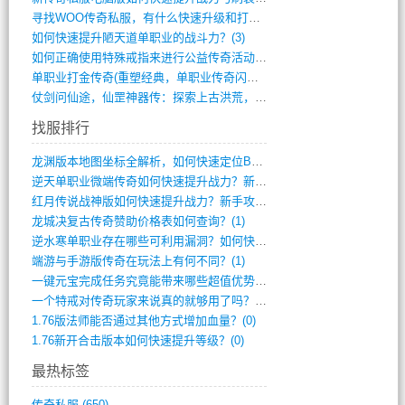
寻找WOO传奇私服，有什么快速升级和打宝(864)
如何快速提升陋天道单职业的战斗力？(3)
如何正确使用特殊戒指来进行公益传奇活动？(10)
单职业打金传奇(重塑经典，单职业传奇闪耀(10)
仗剑问仙途，仙罡神器传：探索上古洪荒，揭(813)
找服排行
龙渊版本地图坐标全解析，如何快速定位BO(3)
逆天单职业微端传奇如何快速提升战力？新手(2)
红月传说战神版如何快速提升战力？新手攻略(2)
龙城决复古传奇赞助价格表如何查询？(1)
逆水寒单职业存在哪些可利用漏洞？如何快速(1)
端游与手游版传奇在玩法上有何不同？(1)
一键元宝完成任务究竟能带来哪些超值优势？(0)
一个特戒对传奇玩家来说真的就够用了吗？(0)
1.76版法师能否通过其他方式增加血量？(0)
1.76新开合击版本如何快速提升等级？(0)
最热标签
传奇私服
(650)