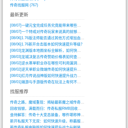
传奇找服网
(767)
最新更新
[08/07]
一键元宝完成任务究竟能带来哪些超值优势？
[08/07]
一个特戒对传奇玩家来说真的就够用了吗？
[08/06]
1.76版法师能否通过其他方式增加血量？
[08/06]
1.76新开合击版本如何快速提升等级？
[08/03]
龙渊版本地图坐标全解析，如何快速定位BOSS位置？
[08/03]
龙城决复古传奇赞助价格表如何查询？
[08/02]
逆水寒单职业存在哪些可利用漏洞？如何快速提升战力？
[08/02]
逆天单职业微端传奇如何快速提升战力？新手必看攻略
[08/01]
红月传说战神版如何快速提升战力？新手攻略全解析？
[08/01]
端游与手游版传奇在玩法上有何不同？
找服推荐
传奇之路，魔域重现：揭秘最新魔之域传奇攻(712)
回收钱银，满载而归：传奇私服RMB回收装(548)
亟待解答：传奇十大变态装备，哪件堪称神器(347)
新开私服天下无双：如何快速升级，称霸服务(681)
新传奇私服电脑版如何快速提升战力与刷装备(835)