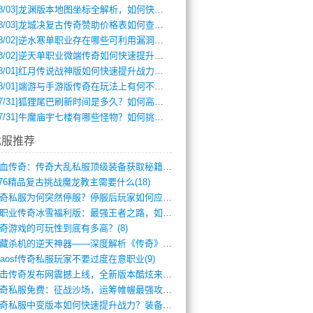
8/03]
龙渊版本地图坐标全解析，如何快速定位BOSS位置？
8/03]
龙城决复古传奇赞助价格表如何查询？
8/02]
逆水寒单职业存在哪些可利用漏洞？如何快速提升战力？
8/02]
逆天单职业微端传奇如何快速提升战力？新手必看攻略
8/01]
红月传说战神版如何快速提升战力？新手攻略全解析？
8/01]
端游与手游版传奇在玩法上有何不同？
7/31]
狐狸尾巴刷新时间是多久？如何高效获取传奇手游中的狐狸尾巴？
7/31]
牛魔庙宇七楼有哪些怪物？如何挑战它们？
找服推荐
热血传奇：传奇大乱私服顶级装备获取秘籍(887)
.76精品复古挑战魔龙教主需要什么(18)
传奇私服为何突然停服？停服后玩家如何应对(744)
单职业传奇冰雪福利版：最强王者之路，如何(659)
奇游戏的可玩性到底有多高？(8)
暗藏杀机的逆天神器——深度解析《传奇》祈(374)
haosf传奇私服玩家不要过度在意职业(9)
连击传奇发布网震撼上线，全新版本酷炫来袭(12)
传奇私服免费：征战沙场，运筹帷幄最强攻城(516)
传奇私服中变版本如何快速提升战力？装备强(1012)