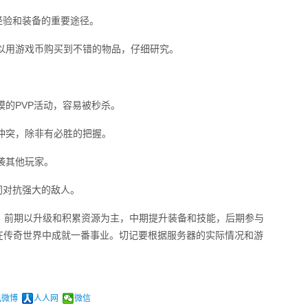
经验和装备的重要途径。
可以用游戏币购买到不错的物品，仔细研究。
模的PVP活动，容易被秒杀。
生冲突，除非有必胜的把握。
偷袭其他玩家。
同对抗强大的敌人。
。前期以升级和积累资源为主，中期提升装备和技能，后期参与
能在传奇世界中成就一番事业。切记要根据服务器的实际情况和游
讯微博
人人网
微信