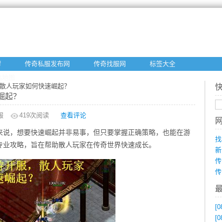
f
传奇私服发布网
传奇找服网
标签大全
站地图
，散人玩家如何快速崛起？
崛起？
服
419
次阅读
查看评论
来说，想要快速崛起并非易事，但只要掌握正确策略，也能在游
找
专业攻略，旨在帮助散人玩家在传奇世界快速成长。
新
传
传
[0
[0