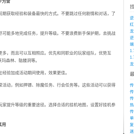
步为营
是前期获取经验和装备最快的方式。不要跳过任何剧情和对话，了
龙
，尽可能多地完成任务，提升等级。不要浪费新手保护期，去挑战
端
1
验更多，而且可以互相照应。优先和同职业的玩家组队，优势互
1
沃玛森林、骷髅洞等。
，在经验加成活动期间使用，效果更佳。
日常活动，例如押镖、除魔任务、行会任务等。这些活动可以获得
传
传
传
人玩家提升等级的重要途径。选择合适的挂机地图，设置好挂机参
热
传
单
其用
复
迷