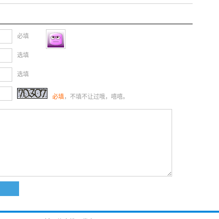
必填
选填
选填
必填
，不填不让过哦，嘻嘻。