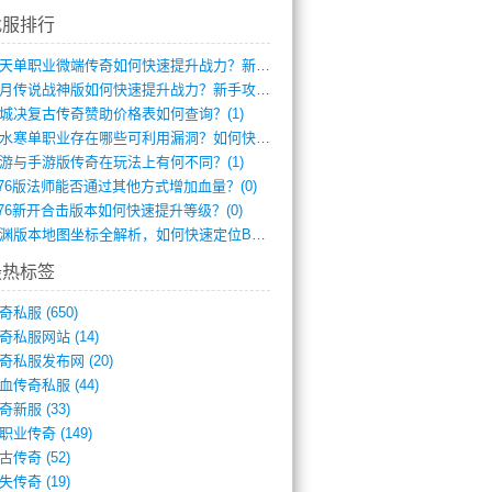
找服排行
逆天单职业微端传奇如何快速提升战力？新手(2)
红月传说战神版如何快速提升战力？新手攻略(2)
城决复古传奇赞助价格表如何查询？(1)
逆水寒单职业存在哪些可利用漏洞？如何快速(1)
游与手游版传奇在玩法上有何不同？(1)
.76版法师能否通过其他方式增加血量？(0)
.76新开合击版本如何快速提升等级？(0)
龙渊版本地图坐标全解析，如何快速定位BO(0)
最热标签
奇私服
(650)
奇私服网站
(14)
奇私服发布网
(20)
血传奇私服
(44)
奇新服
(33)
职业传奇
(149)
古传奇
(52)
失传奇
(19)