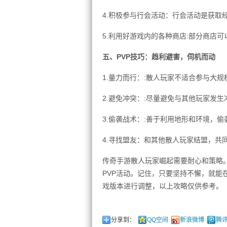
4.积极参与行会活动：行会活动是获取
5.利用好游戏内的各种商店:部分商店
五、PVP技巧：趋利避害，伺机而动
1.量力而行：:散人玩家不适合参与大规
2.避免冲突：:尽量避免与其他玩家发
3.偷袭战术：:善于利用地形和环境，
4.寻找盟友：和其他散人玩家结盟，共
传奇手游散人玩家崛起需要耐心和策略
PVP活动。记住，只要坚持不懈，就
戏版本进行调整，以上攻略仅供参考。
分享到：
QQ空间
新浪微博
腾