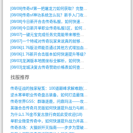
[08/09]
传奇sf第一把屠龙刀如何获取？完整攻略揭秘
[08/09]
传奇sf神功系统怎么玩？新手入门攻略全解析
[08/08]
今日新开合击传奇私服，如何快速提升角色战力？
[08/08]
今日新开单职业传奇私服1区，如何快速升级与获取顶级装备？
[08/07]
一键元宝完成任务究竟能带来哪些超值优势？
[08/07]
一个特戒对传奇玩家来说真的就够用了吗？
[08/06]
1.76版法师能否通过其他方式增加血量？
[08/06]
1.76新开合击版本如何快速提升等级？
[08/03]
龙渊版本地图坐标全解析，如何快速定位BOSS位置？
[08/03]
龙城决复古传奇赞助价格表如何查询？
找服推荐
传奇征战的独家秘笈：100道巅峰求解难题(366)
逆水寒单职业传奇盘古装备，如何打造最强战(491)
传奇世界GS5：群雄逐鹿，问鼎玛法——攻(626)
英雄合击传奇月灵版如何快速提升战力与刷装(381)
为什么1.76金币复古旅行商如此受欢迎(18)
单职业微变传奇中，如何快速提升战力并高效(5)
传奇杀场：大猫妖歼灭指南——步步为营破强(347)