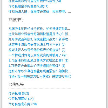
在我本沉默传奇里挖矿要什么属性(73)
传奇私服金币的主要来源(11)
征战玛法大陆，探秘传奇装备：天魔神甲、屠(870)
找服排行
龙渊版本地图坐标全解析，如何快速定位BO(4)
逆天单职业微端传奇如何快速提升战力？新手(4)
红月传说战神版如何快速提升战力？新手攻略(3)
端游与手游版传奇在玩法上有何不同？(3)
龙城决复古传奇赞助价格表如何查询？(2)
一个特戒对传奇玩家来说真的就够用了吗？(1)
1.76版法师能否通过其他方式增加血量？(1)
1.76新开合击版本如何快速提升等级？(1)
逆水寒单职业存在哪些可利用漏洞？如何快速(1)
传奇sf第一把屠龙刀如何获取？完整攻略揭(0)
最热标签
传奇私服
(652)
传奇私服网站
(14)
传奇私服发布网
(20)