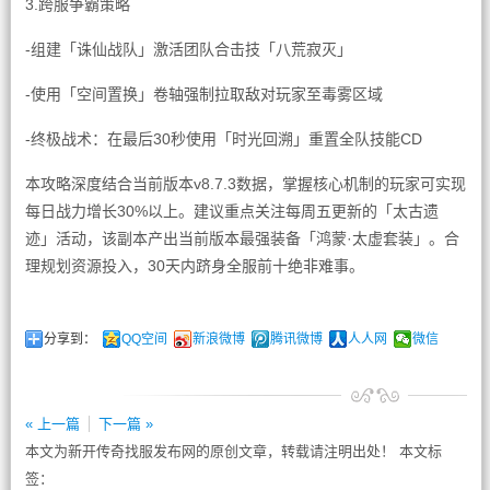
3.跨服争霸策略
-组建「诛仙战队」激活团队合击技「八荒寂灭」
-使用「空间置换」卷轴强制拉取敌对玩家至毒雾区域
-终极战术：在最后30秒使用「时光回溯」重置全队技能CD
本攻略深度结合当前版本v8.7.3数据，掌握核心机制的玩家可实现
每日战力增长30%以上。建议重点关注每周五更新的「太古遗
迹」活动，该副本产出当前版本最强装备「鸿蒙·太虚套装」。合
理规划资源投入，30天内跻身全服前十绝非难事。
分享到：
QQ空间
新浪微博
腾讯微博
人人网
微信
« 上一篇
下一篇 »
本文为新开传奇找服发布网的原创文章，转载请注明出处！ 本文标
签：