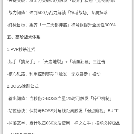
-关键突破：攻击力突破88万触发「破界」状态（无视防御）
-战力阈值：达到500万战力解锁「神域战场」专属掉落
-终极目标：集齐「十二天都神煞」称号组提升全属性300%
五、高阶战术体系
1.PVP秒杀连招
-起手「擒龙手」+「天崩地裂」+「嗜血狂暴」三连击
-核心思路：利用控制链期间触发「无双暴走」被动
2.BOSS速刷公式
-输出阈值：当秒伤＞BOSS血量1%时可触发「碎甲机制」
-站位秘诀：保持与BOSS对角线距离触发「弱点窥视」BUFF
-掉落玄学：累计攻击666次后使用「神之右手」技能必掉极品