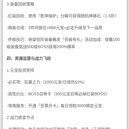
3.装备回收策略
-红装回收：使用「乾坤熔炉」分解可获得随机神铸石（1-5阶）
-橙装合成：3件同部位+888元宝=必定升级至下一品质
-终极技巧：保留低阶装备触发「伪装有礼」活动加成：穿戴100
级装备挑战500级BOSS获得200%爆率
四、资源运营与战力飞跃
1.元宝投资矩阵
-必买项：狂暴之力（2000元宝/日增伤50%）
-高性价比：BOSS召唤令（300元宝召唤必掉红装BOSS）
-增值服务：开通「至尊月卡」每日领取3000绑定元宝
2.战力质变节点