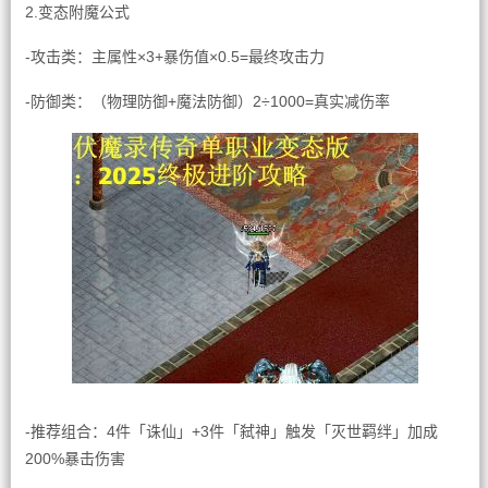
2.变态附魔公式
-攻击类：主属性×3+暴伤值×0.5=最终攻击力
-防御类：（物理防御+魔法防御）2÷1000=真实减伤率
-推荐组合：4件「诛仙」+3件「弑神」触发「灭世羁绊」加成
200%暴击伤害