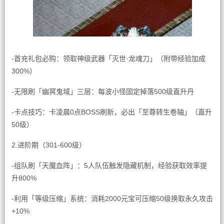
-首充礼包必购：领取神级武器「灭世·龙魂刀」（附带经验加成
300%）
-无限刷「幽冥鬼域」三层：每波小怪固定掉落500级直升丹
-卡点技巧：卡凌晨0点BOSS刷新，必出「至尊转生卷轴」（直升
50级）
2.进阶期（301-600级）
-组队刷「天魔血阵」：5人队伍触发隐藏机制，经验获取效率提
升800%
-利用「等级压缩」系统：消耗2000元宝可压缩50级换取永久攻击
+10%