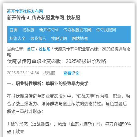
新开传奇找服发布网
新开传奇sf_传奇私服发布网_找私服
首页
找私服
新开传奇sf
传奇私服发布网
传奇找服网
标签大全
给我留言
找服订阅
网站地图
当前位置：
首页
/
找私服
/ 伏魔录传奇单职业变态版：2025终极进阶攻
略
伏魔录传奇单职业变态版：2025终极进阶攻略
2025-5-23 11:4:34
找私服
查看评论
一、职业特性解析：单职业的极致暴力美学
在《伏魔录传奇单职业变态版》中，"狂战天尊"作为唯一职业，融
合了战士爆发力、法师群攻与道士续航的变态特性。角色觉醒后
解锁三重战斗形态：
1.破军形态（近战暴击）：激活「血怒九连斩」时，每刀叠加50%
破甲效果