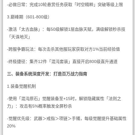
-必做日常：完成10轮悬赏任务获取「时空精粹」突破等级上限
3.巅峰期（601-800级）
-激活「太古血脉」：每50级解锁1层血脉天赋，满级解锁秒杀技
「天诛地灭」
-跨服争霸玩法：每次击杀其他服玩家获取对方1%当前经验值
-终极捷径：集齐12件「混沌套装」直接开启800级直升通道
三、装备系统深度开发：打造百万战力指南
1.装备觉醒机制
-使用「混沌原石」觉醒装备至+15时，解锁隐藏属性「法则之
力」：攻击有5%概率触发全屏秒杀
-觉醒优先级：武器＞戒指＞项链＞手镯，每级觉醒提升基础属性
20%